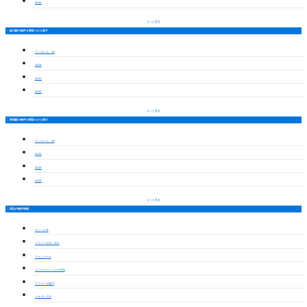
3LDK
もっと見る
緒川駅の物件を間取りから探す
ワンルーム・1K
1LDK
2LDK
3LDK
もっと見る
東浦駅の物件を間取りから探す
ワンルーム・1K
1LDK
2LDK
3LDK
もっと見る
周辺の物件情報
クレールＢ
ファミールＭ・ＭⅤ
ヴァンクール
コンフォートハウス中央
アジュール緒川
レオパレスＭ