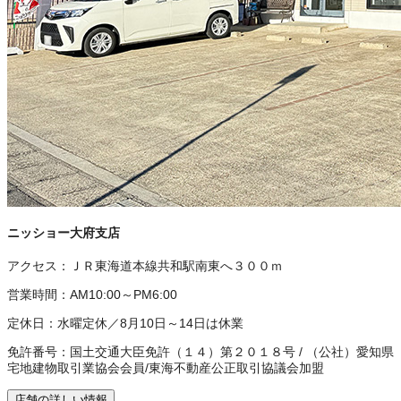
ニッショー大府支店
アクセス：
ＪＲ東海道本線共和駅南東へ３００ｍ
営業時間：
AM10:00～PM6:00
定休日：
水曜定休／8月10日～14日は休業
免許番号：
国土交通大臣免許（１４）第２０１８号
/
（公社）愛知県
宅地建物取引業協会会員
/
東海不動産公正取引協議会加盟
店舗の詳しい情報