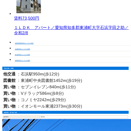
賃料
73,500円
１ＬＤＫ アパート／愛知県知多郡東浦町大字石浜字田之助／
令和2/8
知多郡東浦町周辺の１ＬＤＫの物件
石浜駅周辺の１ＬＤＫの物件
緒川駅周辺の１ＬＤＫの物件
東浦駅周辺の１ＬＤＫの物件
周辺の暮らし情報
他交通
：
石浜駅950m(歩12分)
図書館
：
東浦町中央図書館1452m(歩19分)
買い物
：
セブンイレブン840m(歩11分)
買い物
：
Vドラッグ586m(歩8分)
買い物
：
コノミヤ2242m(歩29分)
買い物
：
イオンモール東浦2373m(歩30分)
物件番号・取り扱い支店
物件番号
6951282