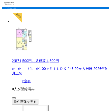
現在募集中のお部屋は
下記に表示されます。
ミモザＡの現在募集中の部屋
2
階
71,500
円
共益費等
4,500円
-----
/
1.00ヶ月
１ＬＤＫ
/
46.90
㎡
入居日
2026年9
敷 金
礼 金
月上旬
P空有
0
人が登録済み
物件画像を見る