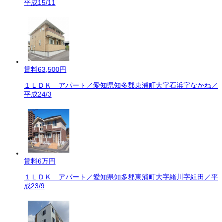
平成15/11
賃料
63,500円
１ＬＤＫ アパート／愛知県知多郡東浦町大字石浜字なかね／
平成24/3
賃料
6万円
１ＬＤＫ アパート／愛知県知多郡東浦町大字緒川字組田／平
成23/9