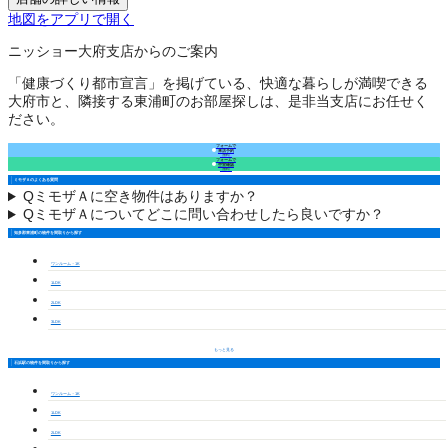
地図をアプリで開く
ニッショー大府支店からのご案内
「健康づくり都市宣言」を掲げている、快適な暮らしが満喫できる
大府市と、隣接する東浦町のお部屋探しは、是非当支店にお任せく
ださい。
フォームで
来店予約
（無料）
フォームで
空室確認
（無料）
ミモザＡのよくある質問
Q
ミモザＡに空き物件はありますか？
Q
ミモザＡについてどこに問い合わせしたら良いですか？
知多郡東浦町の物件を間取りから探す
ワンルーム・1K
1LDK
2LDK
3LDK
もっと見る
石浜駅の物件を間取りから探す
ワンルーム・1K
1LDK
2LDK