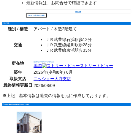
最新情報は、お問合せで確認できます
物件の詳細
フォームでお問い合わせ（無料）
物件情報
種別 / 構造
アパート / 木造2階建て
ＪＲ武豊線石浜駅歩12分
交通
ＪＲ武豊線緒川駅歩28分
ＪＲ武豊線東浦駅歩33分
所在地
愛知県知多郡東浦町大字石浜字田之助
地図
ストリートビュー
築年
2026年(令和8年) 8月
取扱支店
ニッショー大府支店
最終情報更新日
2026/08/09
※上記、基本情報は過去の情報を元に作成しております。
その他の愛知県知多郡東浦町の１ＬＤＫの物件