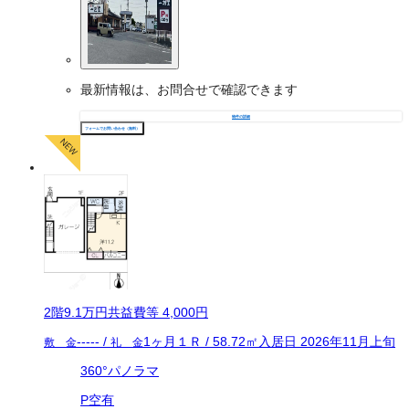
最新情報は、お問合せで確認できます
物件の詳細
フォームでお問い合わせ（無料）
2
階
9.1万
円
共益費等
4,000円
-----
/
1ヶ月
１Ｒ
/
58.72
㎡
入居日
2026年11月上旬
敷 金
礼 金
360°パノラマ
P空有