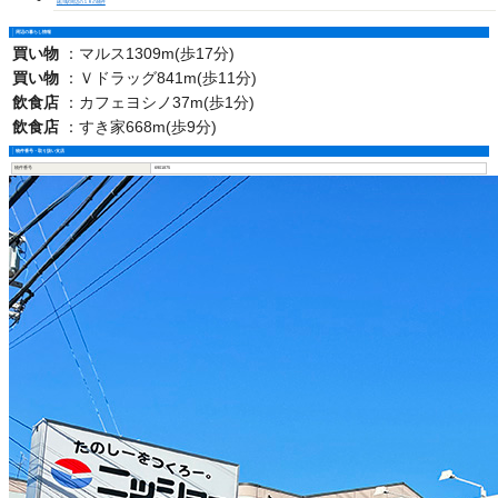
緒川駅周辺の１Ｒの物件
周辺の暮らし情報
買い物
：
マルス1309m(歩17分)
買い物
：
Ｖドラッグ841m(歩11分)
飲食店
：
カフェヨシノ37m(歩1分)
飲食店
：
すき家668m(歩9分)
物件番号・取り扱い支店
物件番号
6901875