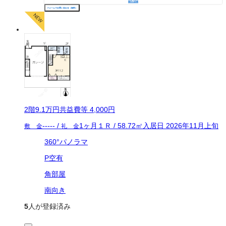
物件の詳細
フォームでお問い合わせ（無料）
2
階
9.1万
円
共益費等
4,000円
-----
/
1ヶ月
１Ｒ
/
58.72
㎡
入居日
2026年11月上旬
敷 金
礼 金
360°パノラマ
P空有
角部屋
南向き
5
人が登録済み