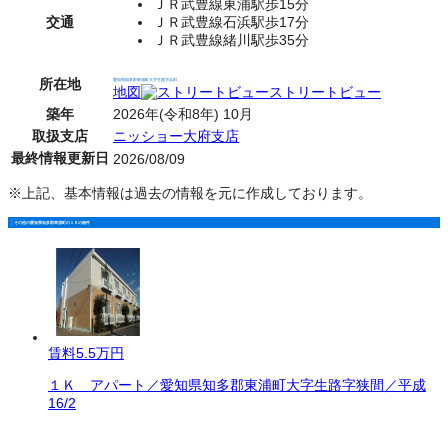
ＪＲ武豊線東浦駅歩15分
交通
ＪＲ武豊線石浜駅歩17分
ＪＲ武豊線緒川駅歩35分
所在地
愛知県知多郡東浦町大字生路字浜田
地図
ストリートビュー
築年
2026年(令和8年) 10月
取扱支店
ニッショー大府支店
最終情報更新日
2026/08/09
※上記、基本情報は過去の情報を元に作成しております。
その他の愛知県知多郡東浦町の１Ｒの物件
賃料
5.5万円
１Ｋ アパート／愛知県知多郡東浦町大字生路字狭間／平成
16/2