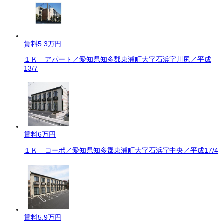
賃料
5.3万円
１Ｋ アパート／愛知県知多郡東浦町大字石浜字川尻／平成
13/7
賃料
6万円
１Ｋ コーポ／愛知県知多郡東浦町大字石浜字中央／平成17/4
賃料
5.9万円