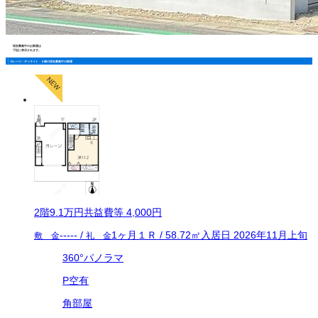
現在募集中のお部屋は
下記に表示されます。
ガレージ・ディライト Ａ棟の現在募集中の部屋
2
階
9.1万
円
共益費等
4,000円
-----
/
1ヶ月
１Ｒ
/
58.72
㎡
入居日
2026年11月上旬
敷 金
礼 金
360°パノラマ
P空有
角部屋