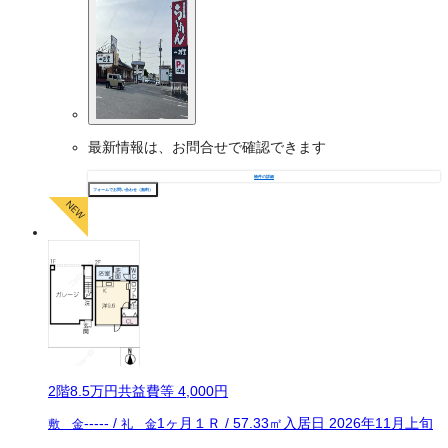
最新情報は、お問合せで確認できます
物件の詳細
フォームでお問い合わせ（無料）
2
階
8.5万
円
共益費等
4,000円
-----
/
1ヶ月
１Ｒ
/
57.33
㎡
入居日
2026年11月上旬
敷 金
礼 金