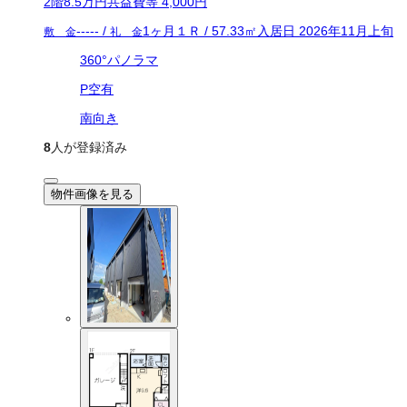
2
階
8.5万
円
共益費等
4,000円
-----
/
1ヶ月
１Ｒ
/
57.33
㎡
入居日
2026年11月上旬
敷 金
礼 金
360°パノラマ
P空有
南向き
8
人が登録済み
物件画像を見る