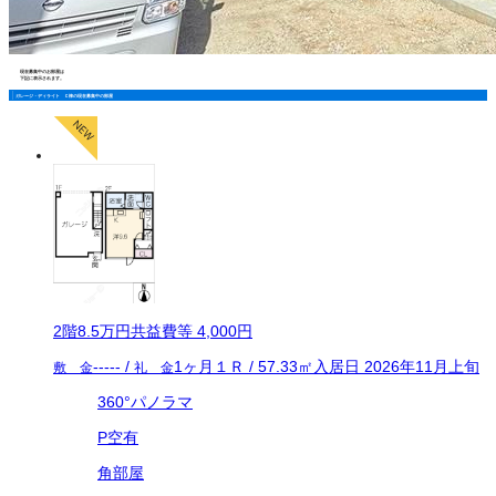
現在募集中のお部屋は
下記に表示されます。
ガレージ・ディライト Ｃ棟の現在募集中の部屋
2
階
8.5万
円
共益費等
4,000円
-----
/
1ヶ月
１Ｒ
/
57.33
㎡
入居日
2026年11月上旬
敷 金
礼 金
360°パノラマ
P空有
角部屋