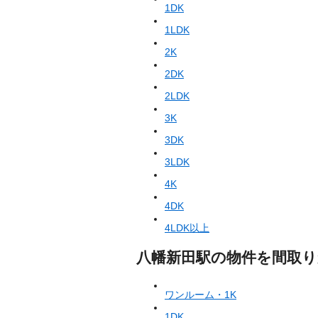
1DK
1LDK
2K
2DK
2LDK
3K
3DK
3LDK
4K
4DK
4LDK以上
八幡新田駅の物件を間取
ワンルーム・1K
1DK