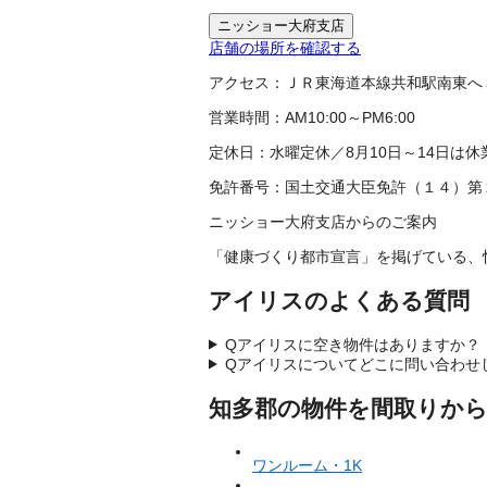
ニッショー大府支店
店舗の場所を確認する
アクセス：
ＪＲ東海道本線共和駅南東へ
営業時間：
AM10:00～PM6:00
定休日：
水曜定休／8月10日～14日は休
免許番号：
国土交通大臣免許（１４）第
ニッショー大府支店からのご案内
「健康づくり都市宣言」を掲げている、
アイリスのよくある質問
Q
アイリスに空き物件はありますか？
Q
アイリスについてどこに問い合わせ
知多郡の物件を間取りか
ワンルーム・1K