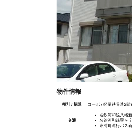
物件情報
種別 / 構造
コーポ / 軽量鉄骨造2
名鉄河和線八幡新
交通
名鉄河和線巽ヶ丘
東浦町運行バス新