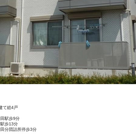
階建て総4戸
田駅歩9分
駅歩13分
田分団詰所停歩3分