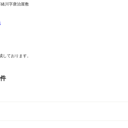
字緒川字唐治屋敷
示
成しております。
件