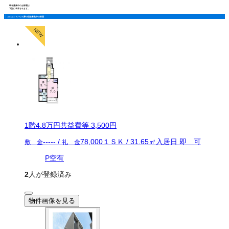
現在募集中のお部屋は
下記に表示されます。
エレガントハウス夢の現在募集中の部屋
1
階
4.8万
円
共益費等
3,500円
-----
/
78,000
１ＳＫ
/
31.65
㎡
入居日
即 可
敷 金
礼 金
P空有
2
人が登録済み
物件画像を見る