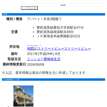
物件の詳細
フォームでお問い合わせ（無料）
物件情報
種別 / 構造
アパート / 木造3階建て
豊鉄渥美線愛知大学前駅歩47分
交通
豊鉄渥美線南栄駅歩48分
ＪＲ東海道本線豊橋駅歩52分
所在地
愛知県豊橋市神野新田町字ロノ割
地図
ストリートビュー
築年
2017年(平成29年) 8月
取扱支店
ニッショー豊橋南支店
最終情報更新日
2026/08/08
※上記、基本情報は過去の情報を元に作成しております。
その他の愛知県豊橋市の１ＳＫの物件