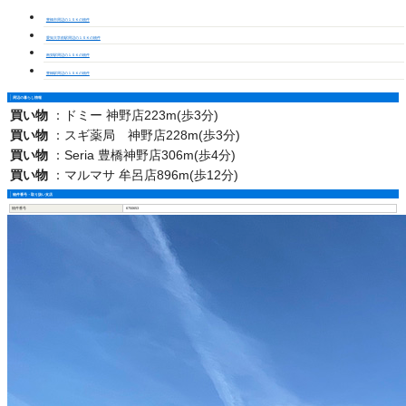
豊橋市周辺の１ＳＫの物件
愛知大学前駅周辺の１ＳＫの物件
南栄駅周辺の１ＳＫの物件
豊橋駅周辺の１ＳＫの物件
周辺の暮らし情報
買い物
：
ドミー 神野店223m(歩3分)
買い物
：
スギ薬局 神野店228m(歩3分)
買い物
：
Seria 豊橋神野店306m(歩4分)
買い物
：
マルマサ 牟呂店896m(歩12分)
物件番号・取り扱い支店
物件番号
6750653