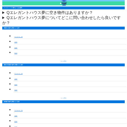
（無料）
フォームで
空室確認
（無料）
エレガントハウス夢のよくある質問
Q
エレガントハウス夢に空き物件はありますか？
Q
エレガントハウス夢についてどこに問い合わせしたら良いです
か？
豊橋市の物件を間取りから探す
ワンルーム・1K
1LDK
2LDK
3LDK
もっと見る
愛知大学前駅の物件を間取りから探す
ワンルーム・1K
1LDK
2LDK
3LDK
もっと見る
南栄駅の物件を間取りから探す
ワンルーム・1K
1LDK
2LDK
3LDK