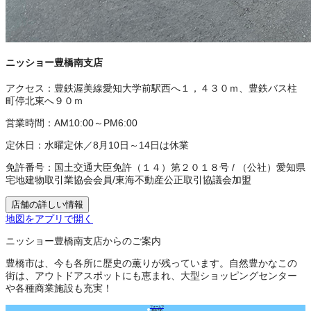
ニッショー豊橋南支店
アクセス：
豊鉄渥美線愛知大学前駅西へ１，４３０ｍ、豊鉄バス柱
町停北東へ９０ｍ
営業時間：
AM10:00～PM6:00
定休日：
水曜定休／8月10日～14日は休業
免許番号：
国土交通大臣免許（１４）第２０１８号
/
（公社）愛知県
宅地建物取引業協会会員
/
東海不動産公正取引協議会加盟
店舗の詳しい情報
地図をアプリで開く
ニッショー豊橋南支店からのご案内
豊橋市は、今も各所に歴史の薫りが残っています。自然豊かなこの
街は、アウトドアスポットにも恵まれ、大型ショッピングセンター
や各種商業施設も充実！
フォームで
来店予約