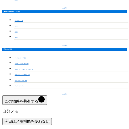
もっと見る
豊橋駅の物件を間取りから探す
ワンルーム・1K
1LDK
2LDK
3LDK
もっと見る
周辺の物件情報
クレストパレス学園前
グリーンステージ東山Ｄ棟
Ａｃｔ Ｄｒｅａｍ Ｈｏｍｅ Ⅱ
グリーンステージ高田山Ｂ棟
メルヴェーユ西沢 Ｂ棟
メゾン・ド・ジェ
もっと見る
この物件を共有する
自分メモ
今日はメモ機能を使わない