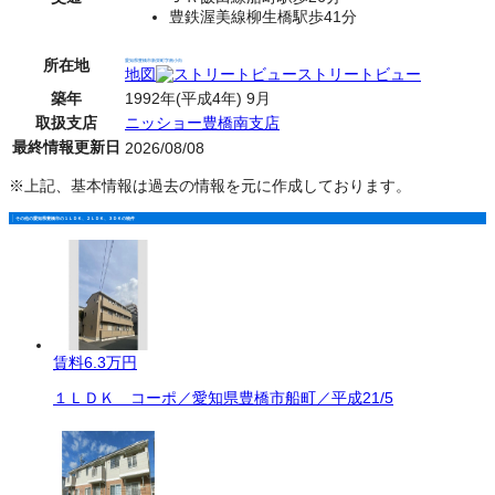
豊鉄渥美線柳生橋駅歩41分
所在地
愛知県豊橋市新栄町字南小向
地図
ストリートビュー
築年
1992年(平成4年) 9月
取扱支店
ニッショー豊橋南支店
最終情報更新日
2026/08/08
※上記、基本情報は過去の情報を元に作成しております。
その他の愛知県豊橋市の１ＬＤＫ、２ＬＤＫ、３ＤＫの物件
賃料
6.3万円
１ＬＤＫ コーポ／愛知県豊橋市船町／平成21/5