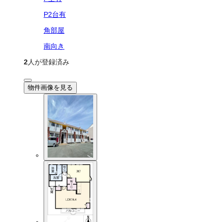
P2台有
角部屋
南向き
2
人が登録済み
物件画像を見る