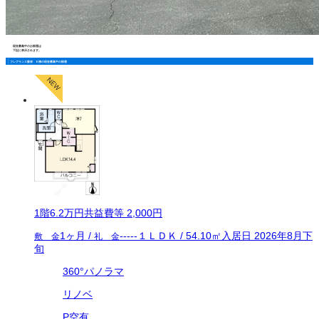
現在募集中のお部屋は
下記に表示されます。
フレグランス新栄 Ｅ棟の現在募集中の部屋
1
階
6.2万
円
共益費等
2,000円
1ヶ月
/
-----
１ＬＤＫ
/
54.10
㎡
入居日
2026年8月下
敷 金
礼 金
旬
360°パノラマ
リノベ
P空有