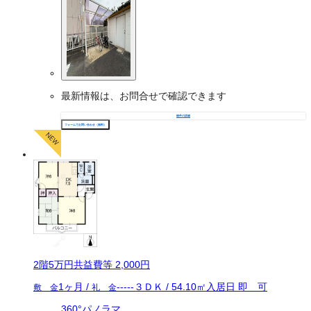
最新情報は、お問合せで確認できます
物件の詳細
フォームでお問い合わせ（無料）
2
階
5万
円
共益費等
2,000円
1ヶ月
/
-----
３ＤＫ
/
54.10
㎡
入居日
即 可
敷 金
礼 金
360°パノラマ