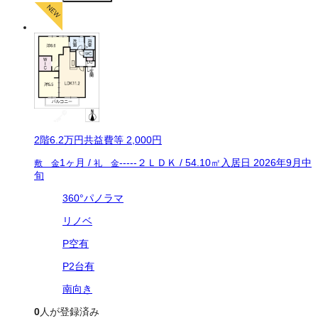
2
階
6.2万
円
共益費等
2,000円
1ヶ月
/
-----
２ＬＤＫ
/
54.10
㎡
入居日
2026年9月中
敷 金
礼 金
旬
360°パノラマ
リノベ
P空有
P2台有
南向き
0
人が登録済み