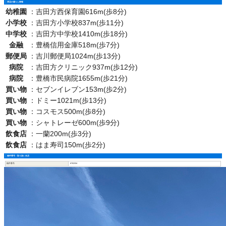
周辺の暮らし情報
幼稚園
：
吉田方西保育園616m(歩8分)
小学校
：
吉田方小学校837m(歩11分)
中学校
：
吉田方中学校1410m(歩18分)
金融
：
豊橋信用金庫518m(歩7分)
郵便局
：
吉川郵便局1024m(歩13分)
病院
：
吉田方クリニック937m(歩12分)
病院
：
豊橋市民病院1655m(歩21分)
買い物
：
セブンイレブン153m(歩2分)
買い物
：
ドミー1021m(歩13分)
買い物
：
コスモス500m(歩8分)
買い物
：
シャトレーゼ600m(歩9分)
飲食店
：
一蘭200m(歩3分)
飲食店
：
はま寿司150m(歩2分)
物件番号・取り扱い支店
物件番号
6702334