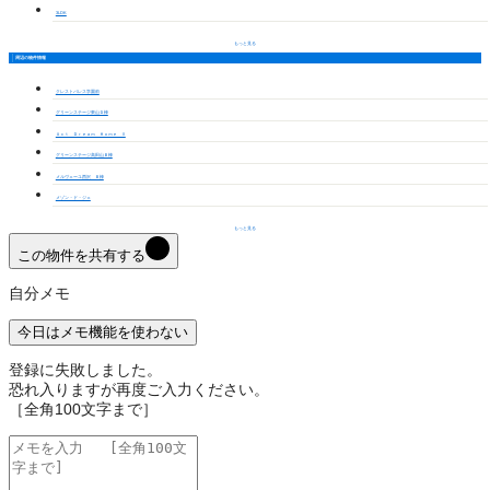
3LDK
もっと見る
周辺の物件情報
クレストパレス学園前
グリーンステージ東山Ｄ棟
Ａｃｔ Ｄｒｅａｍ Ｈｏｍｅ Ⅱ
グリーンステージ高田山Ｂ棟
メルヴェーユ西沢 Ｂ棟
メゾン・ド・ジェ
もっと見る
この物件を共有する
自分メモ
今日はメモ機能を使わない
登録に失敗しました。
恐れ入りますが再度ご入力ください。
［全角100文字まで］