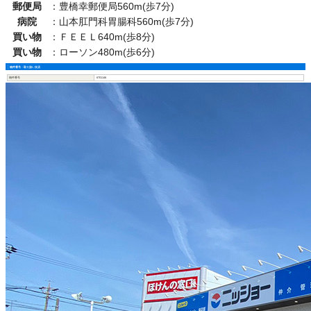
郵便局
：
豊橋幸郵便局560m(歩7分)
病院
：
山本肛門科胃腸科560m(歩7分)
買い物
：
ＦＥＥＬ640m(歩8分)
買い物
：
ローソン480m(歩6分)
物件番号・取り扱い支店
物件番号
6701146