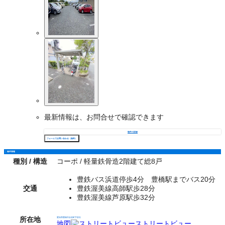
最新情報は、お問合せで確認できます
物件の詳細
フォームでお問い合わせ（無料）
物件情報
種別 / 構造
コーポ / 軽量鉄骨造2階建て総8戸
豊鉄バス浜道停歩4分 豊橋駅までバス20分
交通
豊鉄渥美線高師駅歩28分
豊鉄渥美線芦原駅歩32分
所在地
愛知県豊橋市浜道町字管石
地図
ストリートビュー