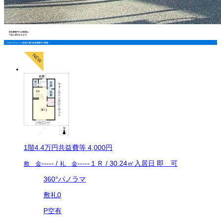
現在募集中のお部屋は
下記に表示されます。
スカイヴィレッジ浜道Ｃ棟の現在募集中の部屋
1
階
4.4万
円
共益費等
4,000円
-----
/
-----
１Ｒ
/
30.24
㎡
入居日
即 可
敷 金
礼 金
360°パノラマ
敷礼0
P空有