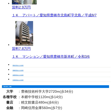
賃料
2.9万円
１Ｋ アパート／愛知県豊橋市北島町字北島／平成8/7
賃料
7.8万円
１Ｋ マンション／愛知県豊橋市新本町／令和3/6
豊橋市周辺の１Ｒの物件
豊橋駅周辺の１Ｒの物件
高師駅周辺の１Ｒの物件
芦原駅周辺の１Ｒの物件
周辺の暮らし情報
大学
：
豊橋技術科学大学2720m(歩34分)
各種学校
：
本郷中学校1120m(歩14分)
書店
：
精文館書店480m(歩6分)
金融
：
岡崎信用金庫560m(歩7分)