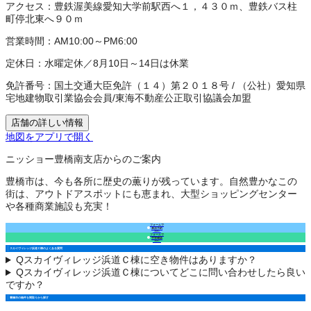
アクセス：
豊鉄渥美線愛知大学前駅西へ１，４３０ｍ、豊鉄バス柱
町停北東へ９０ｍ
営業時間：
AM10:00～PM6:00
定休日：
水曜定休／8月10日～14日は休業
免許番号：
国土交通大臣免許（１４）第２０１８号
/
（公社）愛知県
宅地建物取引業協会会員
/
東海不動産公正取引協議会加盟
店舗の詳しい情報
地図をアプリで開く
ニッショー豊橋南支店からのご案内
豊橋市は、今も各所に歴史の薫りが残っています。自然豊かなこの
街は、アウトドアスポットにも恵まれ、大型ショッピングセンター
や各種商業施設も充実！
フォームで
来店予約
（無料）
フォームで
空室確認
（無料）
スカイヴィレッジ浜道Ｃ棟のよくある質問
Q
スカイヴィレッジ浜道Ｃ棟に空き物件はありますか？
Q
スカイヴィレッジ浜道Ｃ棟についてどこに問い合わせしたら良い
ですか？
豊橋市の物件を間取りから探す