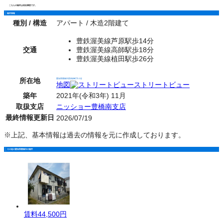
こちらの物件は現在満室です。
物件情報
種別 / 構造
アパート / 木造2階建て
豊鉄渥美線芦原駅歩14分
交通
豊鉄渥美線高師駅歩18分
豊鉄渥美線植田駅歩26分
所在地
愛知県豊橋市西高師町字小谷
地図
ストリートビュー
築年
2021年(令和3年) 11月
取扱支店
ニッショー豊橋南支店
最終情報更新日
2026/07/19
※上記、基本情報は過去の情報を元に作成しております。
その他の愛知県豊橋市の物件
賃料
44,500円