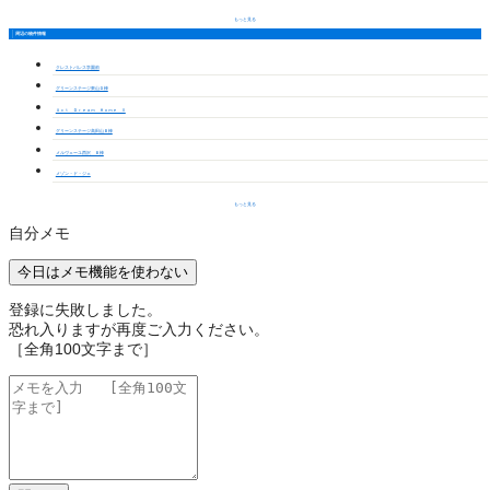
もっと見る
周辺の物件情報
クレストパレス学園前
グリーンステージ東山Ｄ棟
Ａｃｔ Ｄｒｅａｍ Ｈｏｍｅ Ⅱ
グリーンステージ高田山Ｂ棟
メルヴェーユ西沢 Ｂ棟
メゾン・ド・ジェ
もっと見る
自分メモ
今日はメモ機能を使わない
登録に失敗しました。
恐れ入りますが再度ご入力ください。
［全角100文字まで］