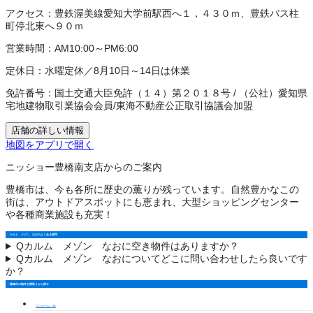
アクセス：
豊鉄渥美線愛知大学前駅西へ１，４３０ｍ、豊鉄バス柱
町停北東へ９０ｍ
営業時間：
AM10:00～PM6:00
定休日：
水曜定休／8月10日～14日は休業
免許番号：
国土交通大臣免許（１４）第２０１８号
/
（公社）愛知県
宅地建物取引業協会会員
/
東海不動産公正取引協議会加盟
店舗の詳しい情報
地図をアプリで開く
ニッショー豊橋南支店からのご案内
豊橋市は、今も各所に歴史の薫りが残っています。自然豊かなこの
街は、アウトドアスポットにも恵まれ、大型ショッピングセンター
や各種商業施設も充実！
カルム メゾン なおのよくある質問
Q
カルム メゾン なおに空き物件はありますか？
Q
カルム メゾン なおについてどこに問い合わせしたら良いです
か？
豊橋市の物件を間取りから探す
ワンルーム・1K