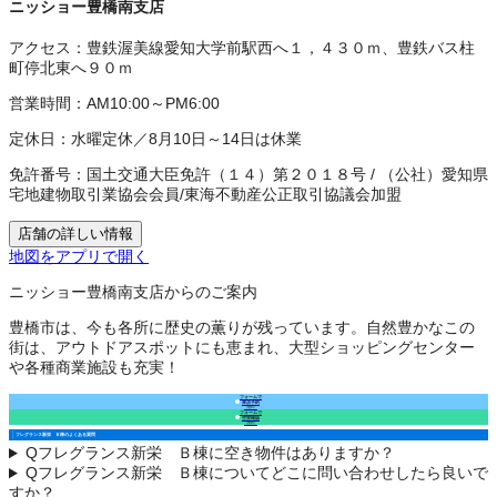
ニッショー豊橋南支店
アクセス：
豊鉄渥美線愛知大学前駅西へ１，４３０ｍ、豊鉄バス柱
町停北東へ９０ｍ
営業時間：
AM10:00～PM6:00
定休日：
水曜定休／8月10日～14日は休業
免許番号：
国土交通大臣免許（１４）第２０１８号
/
（公社）愛知県
宅地建物取引業協会会員
/
東海不動産公正取引協議会加盟
店舗の詳しい情報
地図をアプリで開く
ニッショー豊橋南支店からのご案内
豊橋市は、今も各所に歴史の薫りが残っています。自然豊かなこの
街は、アウトドアスポットにも恵まれ、大型ショッピングセンター
や各種商業施設も充実！
フォームで
来店予約
（無料）
フォームで
空室確認
（無料）
フレグランス新栄 Ｂ棟のよくある質問
Q
フレグランス新栄 Ｂ棟に空き物件はありますか？
Q
フレグランス新栄 Ｂ棟についてどこに問い合わせしたら良いで
すか？