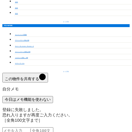
1LDK
2LDK
3LDK
もっと見る
周辺の物件情報
クレストパレス学園前
グリーンステージ東山Ｄ棟
Ａｃｔ Ｄｒｅａｍ Ｈｏｍｅ Ⅱ
グリーンステージ高田山Ｂ棟
メルヴェーユ西沢 Ｂ棟
メゾン・ド・ジェ
もっと見る
この物件を共有する
自分メモ
今日はメモ機能を使わない
登録に失敗しました。
恐れ入りますが再度ご入力ください。
［全角100文字まで］