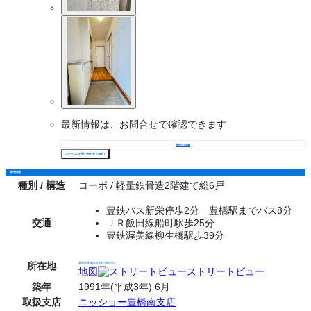
最新情報は、お問合せで確認できます
物件の詳細
フォームでお問い合わせ（無料）
物件情報
種別 / 構造
コーポ / 軽量鉄骨造2階建て総6戸
豊鉄バス新栄停歩2分 豊橋駅までバス8分
交通
ＪＲ飯田線船町駅歩25分
豊鉄渥美線柳生橋駅歩39分
所在地
愛知県豊橋市新栄町字南小向
地図
ストリートビュー
築年
1991年(平成3年) 6月
取扱支店
ニッショー豊橋南支店