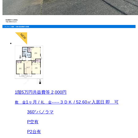
現在募集中のお部屋は
下記に表示されます。
フレグランス新栄 Ｂ棟の現在募集中の部屋
1
階
5万
円
共益費等
2,000円
1ヶ月
/
-----
３ＤＫ
/
52.60
㎡
入居日
即 可
敷 金
礼 金
360°パノラマ
P空有
P2台有