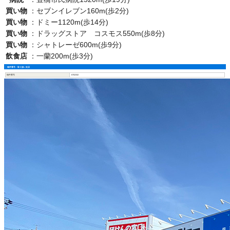
買い物
：
セブンイレブン160m(歩2分)
買い物
：
ドミー1120m(歩14分)
買い物
：
ドラッグストア コスモス550m(歩8分)
買い物
：
シャトレーゼ600m(歩9分)
飲食店
：
一蘭200m(歩3分)
物件番号・取り扱い支店
物件番号
6702332