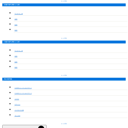
もっと見る
赤池駅の物件を間取りから探す
ワンルーム・1K
1LDK
2LDK
3LDK
もっと見る
日進駅の物件を間取りから探す
ワンルーム・1K
1LDK
2LDK
3LDK
もっと見る
周辺の物件情報
ＣＡＭＥＬＬｉＡ（カメリア）１
ＣＡＭＥＬＬｉＡ（カメリア）２
コスモⅡ
ラマージュ
パークサイド小池
プレシオサ
もっと見る