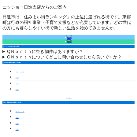
ニッショー日進支店からのご案内
日進市は「住みよい街ランキング」の上位に選ばれる街です。東郷
町は行政の福祉事業・子育て支援などが充実しています。どの世代
の方にも暮らしやすい街で新しい生活を始めてみませんか。
フォームで
来店予約
（無料）
フォームで
空室確認
（無料）
Ｎｏｒｔｈのよくある質問
Q
Ｎｏｒｔｈに空き物件はありますか？
Q
Ｎｏｒｔｈについてどこに問い合わせしたら良いですか？
日進市の物件を間取りから探す
ワンルーム・1K
1LDK
2LDK
3LDK
もっと見る
星ケ丘駅の物件を間取りから探す
ワンルーム・1K
1LDK
2LDK
3LDK