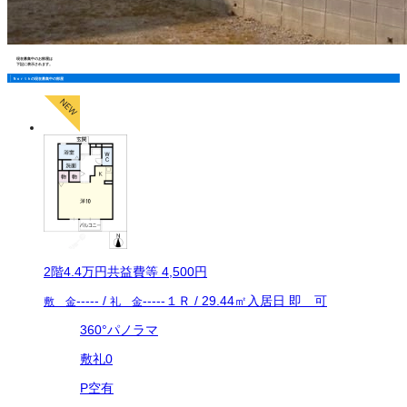
現在募集中のお部屋は
下記に表示されます。
Ｎｏｒｔｈの現在募集中の部屋
2
階
4.4万
円
共益費等
4,500円
-----
/
-----
１Ｒ
/
29.44
㎡
入居日
即 可
敷 金
礼 金
360°パノラマ
敷礼0
P空有