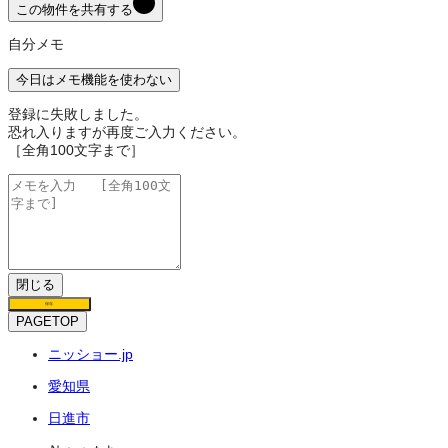
この物件を共有する
自分メモ
今日はメモ機能を使わない
登録に失敗しました。
恐れ入りますが再度ご入力ください。
［全角100文字まで］
閉じる
保存
PAGETOP
ニッショー.jp
愛知県
日進市