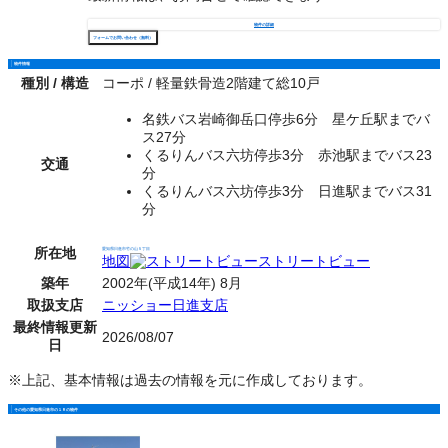
物件の詳細
フォームでお問い合わせ（無料）
物件情報
種別 / 構造
コーポ / 軽量鉄骨造2階建て総10戸
名鉄バス岩崎御岳口停歩6分 星ケ丘駅までバ
ス27分
くるりんバス六坊停歩3分 赤池駅までバス23
交通
分
くるりんバス六坊停歩3分 日進駅までバス31
分
所在地
愛知県日進市竹の山５丁目
地図
ストリートビュー
築年
2002年(平成14年) 8月
取扱支店
ニッショー日進支店
最終情報更新
2026/08/07
日
※上記、基本情報は過去の情報を元に作成しております。
その他の愛知県日進市の１Ｒの物件