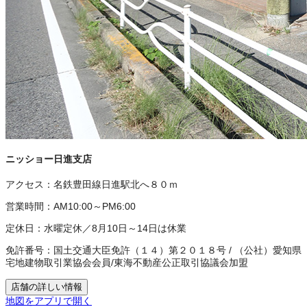
ニッショー日進支店
アクセス：
名鉄豊田線日進駅北へ８０ｍ
営業時間：
AM10:00～PM6:00
定休日：
水曜定休／8月10日～14日は休業
免許番号：
国土交通大臣免許（１４）第２０１８号
/
（公社）愛知県
宅地建物取引業協会会員
/
東海不動産公正取引協議会加盟
店舗の詳しい情報
地図をアプリで開く