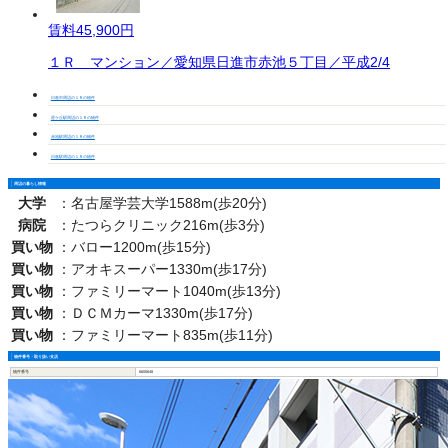
賃料
45,900円
１Ｒ マンション／愛知県日進市赤池５丁目／平成2/4
日進市周辺の１Ｒの物件
星ケ丘駅周辺の１Ｒの物件
赤池駅周辺の１Ｒの物件
日進駅周辺の１Ｒの物件
周辺の暮らし情報
大学
：
名古屋学芸大学1588m(歩20分)
病院
：
たつらクリニック216m(歩3分)
買い物
：
バロー1200m(歩15分)
買い物
：
アオキスーパー1330m(歩17分)
買い物
：
ファミリーマート1040m(歩13分)
買い物
：
ＤＣＭカーマ1330m(歩17分)
買い物
：
ファミリーマート835m(歩11分)
物件番号・取り扱い支店
物件番号
6600648