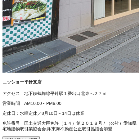
ニッショー平針支店
アクセス：
地下鉄鶴舞線平針駅１番出口北東へ２７ｍ
営業時間：
AM10:00～PM6:00
定休日：
水曜定休／8月10日～14日は休業
免許番号：
国土交通大臣免許（１４）第２０１８号
/
（公社）愛知県
宅地建物取引業協会会員
/
東海不動産公正取引協議会加盟