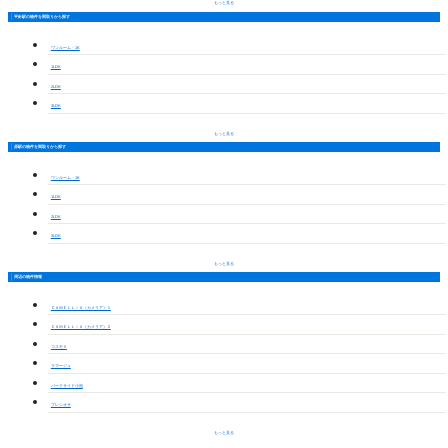
もっと見る
平針駅の物件を間取りから探す
ワンルーム・1K
1LDK
2LDK
3LDK
もっと見る
原駅の物件を間取りから探す
ワンルーム・1K
1LDK
2LDK
3LDK
もっと見る
周辺の物件情報
ＣＡＭＥＬＬｉＡ（カメリア）１
ＣＡＭＥＬＬｉＡ（カメリア）２
コスモⅡ
ラマージュ
パークサイド小池
プレシオサ
もっと見る