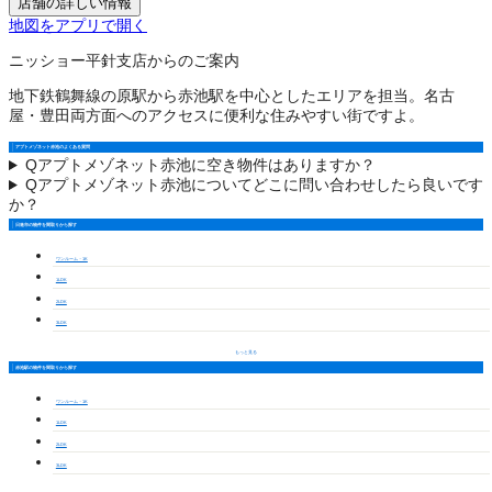
店舗の詳しい情報
地図をアプリで開く
ニッショー平針支店からのご案内
地下鉄鶴舞線の原駅から赤池駅を中心としたエリアを担当。名古
屋・豊田両方面へのアクセスに便利な住みやすい街ですよ。
アプトメゾネット赤池のよくある質問
Q
アプトメゾネット赤池に空き物件はありますか？
Q
アプトメゾネット赤池についてどこに問い合わせしたら良いです
か？
日進市の物件を間取りから探す
ワンルーム・1K
1LDK
2LDK
3LDK
もっと見る
赤池駅の物件を間取りから探す
ワンルーム・1K
1LDK
2LDK
3LDK