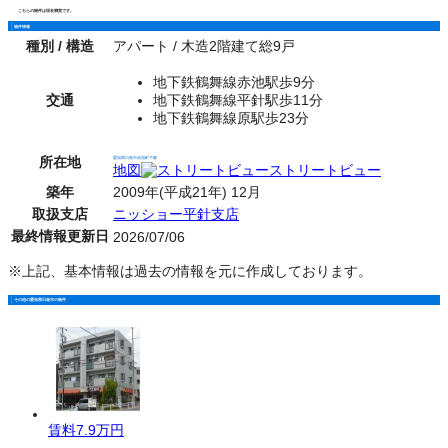
こちらの物件は現在満室です。
物件情報
種別 / 構造
アパート / 木造2階建て総9戸
地下鉄鶴舞線赤池駅歩9分
交通
地下鉄鶴舞線平針駅歩11分
地下鉄鶴舞線原駅歩23分
所在地
愛知県日進市赤池町下郷
地図
ストリートビュー
築年
2009年(平成21年) 12月
取扱支店
ニッショー平針支店
最終情報更新日
2026/07/06
※上記、基本情報は過去の情報を元に作成しております。
その他の愛知県日進市の物件
賃料
7.9万円