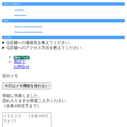
主要担当エリアの賃貸物件を探す
日進市の賃貸物件を探す
愛知郡東郷町の賃貸物件を探す
関連記事
日進市の住みやすさとは？不動産会社の社員に聞いた実際の住み心地は？
東郷町の住みやすさとは？不動産会社の社員に聞いた実際の住み心地は？
よくある質問
Q
店舗への連絡先を教えてください。
Q
店舗へのアクセス方法を教えてください。
見学予約･空室確認等
お問合せ
(無料)
電話で
お問合せ
自分メモ
今日はメモ機能を使わない
登録に失敗しました。
恐れ入りますが再度ご入力ください。
［全角100文字まで］