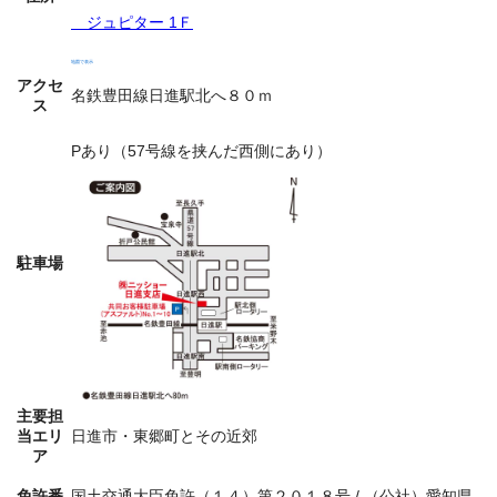
ジュピター 1Ｆ
地図で表示
アクセ
名鉄豊田線日進駅北へ８０ｍ
ス
Pあり（57号線を挟んだ西側にあり）
駐車場
主要担
当エリ
日進市・東郷町とその近郊
ア
免許番
国土交通大臣免許（１４）第２０１８号 / （公社）愛知県