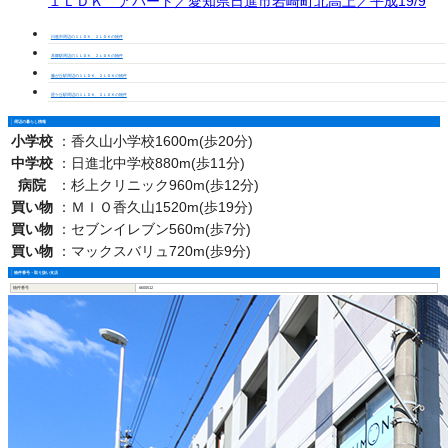
１ＬＤＫ アパート／愛知県日進市岩崎町北高上／平成19/9
日進市周辺の１ＬＤＫ、２ＬＤＫの物件
本郷駅周辺の１ＬＤＫ、２ＬＤＫの物件
藤が丘駅周辺の１ＬＤＫ、２ＬＤＫの物件
星ケ丘駅周辺の１ＬＤＫ、２ＬＤＫの物件
周辺の暮らし情報
小学校
：
香久山小学校1600m(歩20分)
中学校
：
日進北中学校880m(歩11分)
病院
：
杉上クリニック960m(歩12分)
買い物
：
ＭＩＯ香久山1520m(歩19分)
買い物
：
セブンイレブン560m(歩7分)
買い物
：
マックスバリュ720m(歩9分)
物件番号・取り扱い支店
物件番号
6600512