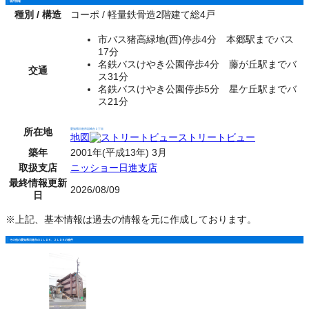
物件情報
種別 / 構造
コーポ / 軽量鉄骨造2階建て総4戸
市バス猪高緑地(西)停歩4分 本郷駅までバス
17分
名鉄バスけやき公園停歩4分 藤が丘駅までバ
交通
ス31分
名鉄バスけやき公園停歩5分 星ケ丘駅までバ
ス21分
所在地
愛知県日進市岩崎台３丁目
地図
ストリートビュー
築年
2001年(平成13年) 3月
取扱支店
ニッショー日進支店
最終情報更新
2026/08/09
日
※上記、基本情報は過去の情報を元に作成しております。
その他の愛知県日進市の１ＬＤＫ、２ＬＤＫの物件