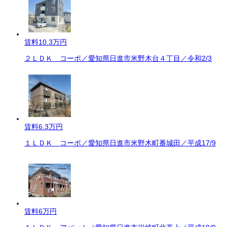
賃料
10.3万円
２ＬＤＫ コーポ／愛知県日進市米野木台４丁目／令和2/3
賃料
6.3万円
１ＬＤＫ コーポ／愛知県日進市米野木町番城田／平成17/9
賃料
6万円