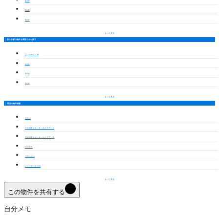
1LDK
2LDK
3LDK
もっと見る
星ケ丘駅の物件を間取りから探す
ワンルーム・1K
1LDK
2LDK
3LDK
もっと見る
周辺の物件情報
サライ
ＣＡＭＥＬＬｉＡ（カメリア）１
ＣＡＭＥＬＬｉＡ（カメリア）２
コスモⅡ
ラマージュ
パークサイド小池
もっと見る
この物件を共有する
自分メモ