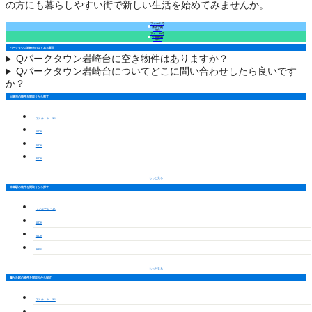
の方にも暮らしやすい街で新しい生活を始めてみませんか。
フォームで
来店予約
（無料）
フォームで
空室確認
（無料）
パークタウン岩崎台のよくある質問
Q
パークタウン岩崎台に空き物件はありますか？
Q
パークタウン岩崎台についてどこに問い合わせしたら良いです
か？
日進市の物件を間取りから探す
ワンルーム・1K
1LDK
2LDK
3LDK
もっと見る
本郷駅の物件を間取りから探す
ワンルーム・1K
1LDK
2LDK
3LDK
もっと見る
藤が丘駅の物件を間取りから探す
ワンルーム・1K