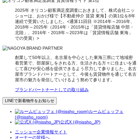
2025年 オリコン顧客満足度調査におきまして、株式会社ニッ
ショーは、おかげ様で【不動産仲介 賃貸 東海】の第1位を8年
連続で受賞いたしました。<通算11回目 ※2014年～2016年、
2018年～2025年（2014年・2015年は「賃貸情報店舗 中部・
北陸」、2016年・2018年～2023年は「賃貸情報店舗 東海」
での受賞）>
創業して50年以上、名古屋を中心とした東海三県にて地域密
着営業で、部屋探しをされる方、生活される方々に住まいを通
じて喜びや安心感を提供できるよう尽力して参りました。名古
屋市ブランドパートナーとして、今後も賃貸物件を通じて名古
屋市の魅力を発信していけるよう努めて参ります。
ブランドパートナーとしての取り組み
LINEで新着物件をお知らせ
ルームビュッフェ
(@nissho_room)
公式X (@nissho_JP)
ニッショー企業情報サイト
オーナーの皆様へ