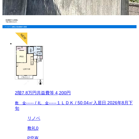
現在募集中のお部屋は
下記に表示されます。
パークタウン岩崎台の現在募集中の部屋
2
階
7.8万
円
共益費等
4,200円
-----
/
-----
１ＬＤＫ
/
50.04
㎡
入居日
2026年8月下
敷 金
礼 金
旬
リノベ
敷礼0
P空有