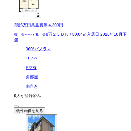
2
階
6万
円
共益費等
4,200円
-----
/
8万
２ＬＤＫ
/
50.04
㎡
入居日
2026年10月下
敷 金
礼 金
旬
360°パノラマ
リノベ
P空有
角部屋
南向き
0
人が登録済み
物件画像を見る