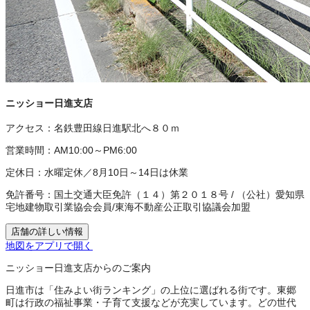
ニッショー日進支店
アクセス：
名鉄豊田線日進駅北へ８０ｍ
営業時間：
AM10:00～PM6:00
定休日：
水曜定休／8月10日～14日は休業
免許番号：
国土交通大臣免許（１４）第２０１８号
/
（公社）愛知県
宅地建物取引業協会会員
/
東海不動産公正取引協議会加盟
店舗の詳しい情報
地図をアプリで開く
ニッショー日進支店からのご案内
日進市は「住みよい街ランキング」の上位に選ばれる街です。東郷
町は行政の福祉事業・子育て支援などが充実しています。どの世代