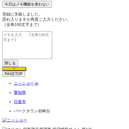
今日はメモ機能を使わない
登録に失敗しました。
恐れ入りますが再度ご入力ください。
［全角100文字まで］
閉じる
保存
PAGETOP
ニッショー.jp
愛知県
日進市
パークタウン岩崎台