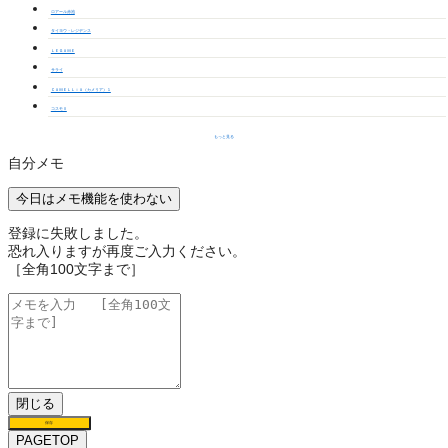
ロアール赤池
タイヨウ・レジデンス
ＬＥＧＡＭＥ
サライ
ＣＡＭＥＬＬｉＡ（カメリア）１
コスモⅡ
もっと見る
自分メモ
今日はメモ機能を使わない
登録に失敗しました。
恐れ入りますが再度ご入力ください。
［全角100文字まで］
閉じる
保存
PAGETOP