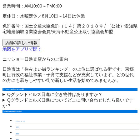
営業時間：
AM10:00～PM6:00
定休日：
水曜定休／8月10日～14日は休業
免許番号：
国土交通大臣免許（１４）第２０１８号
/
（公社）愛知県
宅地建物取引業協会会員
/
東海不動産公正取引協議会加盟
店舗の詳しい情報
地図をアプリで開く
ニッショー日進支店からのご案内
日進市は「住みよい街ランキング」の上位に選ばれる街です。東郷
町は行政の福祉事業・子育て支援などが充実しています。どの世代
の方にも暮らしやすい街で新しい生活を始めてみませんか。
グランドヒルズ日進のよくある質問
Q
グランドヒルズ日進に空き物件はありますか？
Q
グランドヒルズ日進についてどこに問い合わせしたら良いです
か？
日進市の物件を間取りから探す
ワンルーム・1K
1LDK
2LDK
3LDK