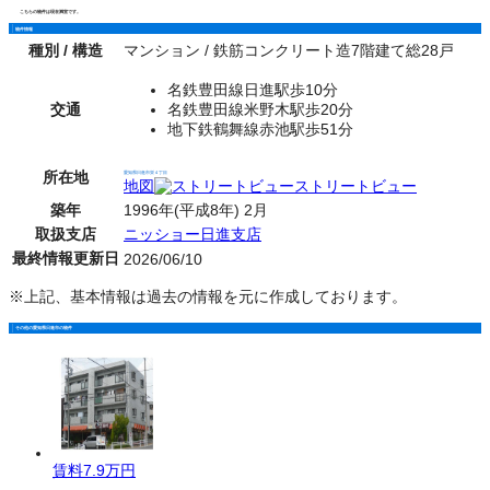
こちらの物件は現在満室です。
物件情報
種別 / 構造
マンション / 鉄筋コンクリート造7階建て総28戸
名鉄豊田線日進駅歩10分
交通
名鉄豊田線米野木駅歩20分
地下鉄鶴舞線赤池駅歩51分
所在地
愛知県日進市栄４丁目
地図
ストリートビュー
築年
1996年(平成8年) 2月
取扱支店
ニッショー日進支店
最終情報更新日
2026/06/10
※上記、基本情報は過去の情報を元に作成しております。
その他の愛知県日進市の物件
賃料
7.9万円