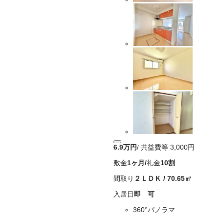
6.9万
円
/ 共益費等
3,000円
敷金
1ヶ月
/
礼金
10割
間取り
２ＬＤＫ
/
70.65
㎡
入居日
即 可
360°パノラマ