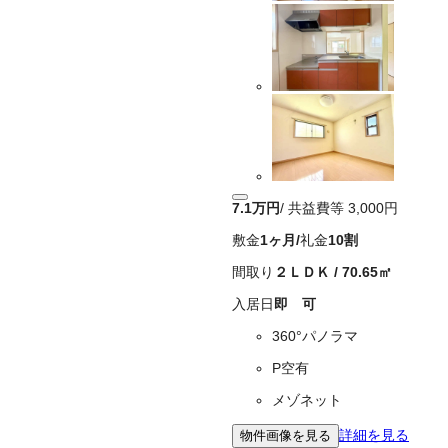
7.1万
円
/ 共益費等
3,000円
敷金
1ヶ月
/
礼金
10割
間取り
２ＬＤＫ
/
70.65
㎡
入居日
即 可
360°パノラマ
P空有
メゾネット
詳細を見る
物件画像を見る