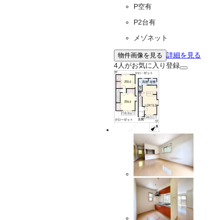
P空有
P2台有
メゾネット
詳細を見る
物件画像を見る
4
人がお気に入り登録