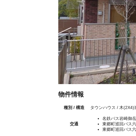
物件情報
種別 / 構造
タウンハウス / 木(2X4
名鉄バス岩崎御岳
交通
東郷町巡回バス六
東郷町巡回バス六