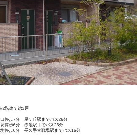
)造2階建て総3戸
口停歩7分 星ケ丘駅までバス26分
坊停歩6分 赤池駅までバス23分
坊停歩6分 長久手古戦場駅までバス16分