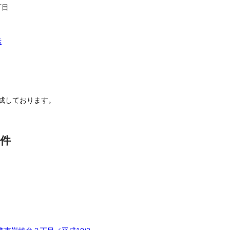
丁目
示
成しております。
件