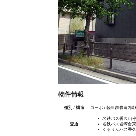
物件情報
種別 / 構造
コーポ / 軽量鉄骨造2
名鉄バス香久山停
交通
名鉄バス岩崎台東
くるりんバス香久