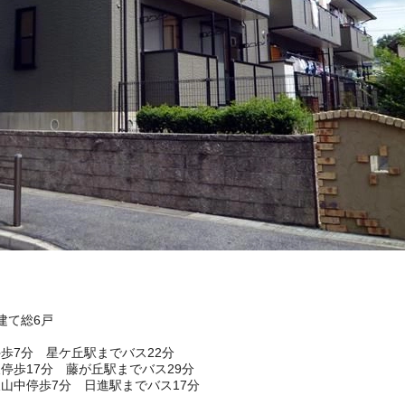
階建て総6戸
歩7分 星ケ丘駅までバス22分
停歩17分 藤が丘駅までバス29分
山中停歩7分 日進駅までバス17分