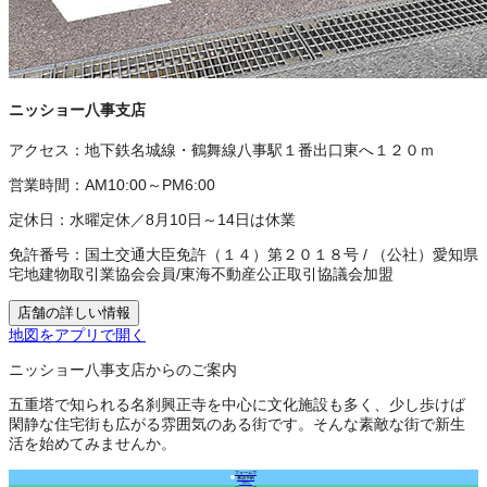
ニッショー八事支店
アクセス：
地下鉄名城線・鶴舞線八事駅１番出口東へ１２０ｍ
営業時間：
AM10:00～PM6:00
定休日：
水曜定休／8月10日～14日は休業
免許番号：
国土交通大臣免許（１４）第２０１８号
/
（公社）愛知県
宅地建物取引業協会会員
/
東海不動産公正取引協議会加盟
店舗の詳しい情報
地図をアプリで開く
ニッショー八事支店からのご案内
五重塔で知られる名刹興正寺を中心に文化施設も多く、少し歩けば
閑静な住宅街も広がる雰囲気のある街です。そんな素敵な街で新生
活を始めてみませんか。
フォームで
来店予約
（無料）