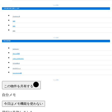
もっと見る
八事日赤駅の物件を間取りから探す
ワンルーム・1K
1LDK
2LDK
3LDK
もっと見る
周辺の物件情報
ヒカリハイツ
ＢＵＩＬＤ植田
ＴＨＥ ＣＯＭＦＯＲＴ
エクセル梅ヶ丘
ＡＬＺＡＴＩ Ⅰ
リバーガーデン浅井
もっと見る
この物件を共有する
自分メモ
今日はメモ機能を使わない