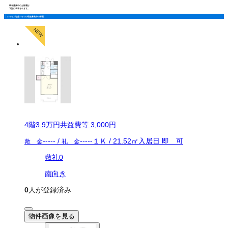
現在募集中のお部屋は
下記に表示されます。
シャイン塩釜ハイツの現在募集中の部屋
4
階
3.9万
円
共益費等
3,000円
-----
/
-----
１Ｋ
/
21.52
㎡
入居日
即 可
敷 金
礼 金
敷礼0
南向き
0
人が登録済み
物件画像を見る