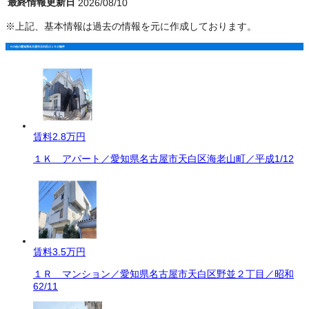
最終情報更新日
2026/08/10
※上記、基本情報は過去の情報を元に作成しております。
その他の愛知県名古屋市天白区の１Ｋの物件
賃料
2.8万円
１Ｋ アパート／愛知県名古屋市天白区海老山町／平成1/12
賃料
3.5万円
１Ｒ マンション／愛知県名古屋市天白区野並２丁目／昭和
62/11