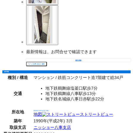
最新情報は、お問合せで確認できます
物件の詳細
フォームでお問い合わせ（無料）
物件情報
種別 / 構造
マンション / 鉄筋コンクリート造7階建て総34戸
地下鉄鶴舞線塩釜口駅歩7分
交通
地下鉄鶴舞線八事駅歩13分
地下鉄名城線八事日赤駅歩22分
所在地
愛知県名古屋市天白区八幡山
地図
ストリートビュー
築年
1990年(平成2年) 3月
取扱支店
ニッショー八事支店