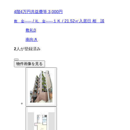
4
階
4万
円
共益費等
3,000円
-----
/
-----
１Ｋ
/
21.52
㎡
入居日
相 談
敷 金
礼 金
敷礼0
南向き
2
人が登録済み
物件画像を見る