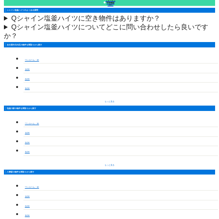
フォームで
空室確認
（無料）
シャイン塩釜ハイツのよくある質問
Q
シャイン塩釜ハイツに空き物件はありますか？
Q
シャイン塩釜ハイツについてどこに問い合わせしたら良いです
か？
名古屋市天白区の物件を間取りから探す
ワンルーム・1K
1LDK
2LDK
3LDK
もっと見る
塩釜口駅の物件を間取りから探す
ワンルーム・1K
1LDK
2LDK
3LDK
もっと見る
八事駅の物件を間取りから探す
ワンルーム・1K
1LDK
2LDK
3LDK