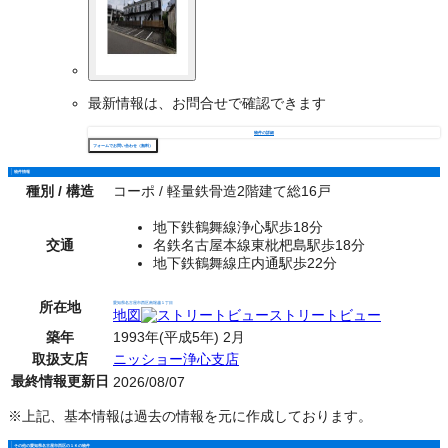
最新情報は、お問合せで確認できます
物件の詳細
フォームでお問い合わせ（無料）
物件情報
種別 / 構造
コーポ / 軽量鉄骨造2階建て総16戸
地下鉄鶴舞線浄心駅歩18分
交通
名鉄名古屋本線東枇杷島駅歩18分
地下鉄鶴舞線庄内通駅歩22分
所在地
愛知県名古屋市西区南堀越１丁目
地図
ストリートビュー
築年
1993年(平成5年) 2月
取扱支店
ニッショー浄心支店
最終情報更新日
2026/08/07
※上記、基本情報は過去の情報を元に作成しております。
その他の愛知県名古屋市西区の１Ｋの物件