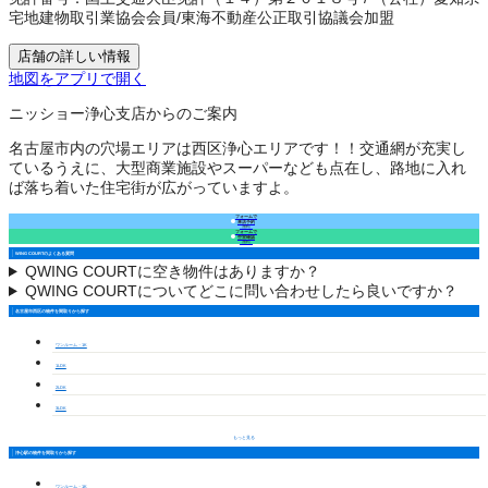
宅地建物取引業協会会員
/
東海不動産公正取引協議会加盟
店舗の詳しい情報
地図をアプリで開く
ニッショー浄心支店からのご案内
名古屋市内の穴場エリアは西区浄心エリアです！！交通網が充実し
ているうえに、大型商業施設やスーパーなども点在し、路地に入れ
ば落ち着いた住宅街が広がっていますよ。
フォームで
来店予約
（無料）
フォームで
空室確認
（無料）
WING COURTのよくある質問
Q
WING COURTに空き物件はありますか？
Q
WING COURTについてどこに問い合わせしたら良いですか？
名古屋市西区の物件を間取りから探す
ワンルーム・1K
1LDK
2LDK
3LDK
もっと見る
浄心駅の物件を間取りから探す
ワンルーム・1K