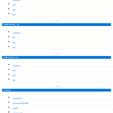
1LDK
2LDK
3LDK
もっと見る
東枇杷島駅の物件を間取りから探す
ワンルーム・1K
1LDK
2LDK
3LDK
もっと見る
庄内通駅の物件を間取りから探す
ワンルーム・1K
1LDK
2LDK
3LDK
もっと見る
周辺の物件情報
グレーススクエアＫ
Ａｌｂａ Ｇｒａｎｄｅ 名護屋
コーポ千寿
シャーメゾンノリタケ