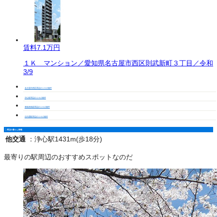
賃料
7.1万円
１Ｋ マンション／愛知県名古屋市西区則武新町３丁目／令和
3/9
名古屋市西区周辺の１Ｋの物件
浄心駅周辺の１Ｋの物件
東枇杷島駅周辺の１Ｋの物件
庄内通駅周辺の１Ｋの物件
周辺の暮らし情報
他交通
：
浄心駅1431m(歩18分)
最寄りの駅周辺のおすすめスポットなのだ