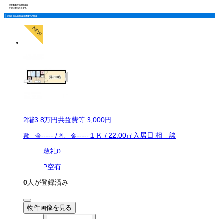
現在募集中のお部屋は
下記に表示されます。
WING COURTの現在募集中の部屋
2
階
3.8万
円
共益費等
3,000円
-----
/
-----
１Ｋ
/
22.00
㎡
入居日
相 談
敷 金
礼 金
敷礼0
P空有
0
人が登録済み
物件画像を見る