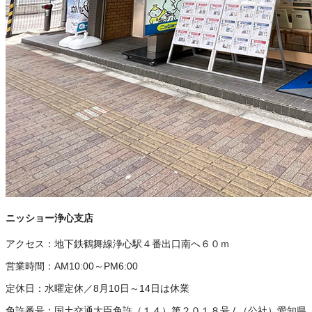
ニッショー浄心支店
アクセス：
地下鉄鶴舞線浄心駅４番出口南へ６０ｍ
営業時間：
AM10:00～PM6:00
定休日：
水曜定休／8月10日～14日は休業
免許番号：
国土交通大臣免許（１４）第２０１８号
/
（公社）愛知県