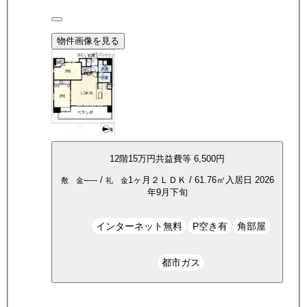
物件画像を見る
12
階
15万
円
共益費等
6,500円
-----
/
1ヶ月
２ＬＤＫ
/
61.76
㎡
入居日
2026
敷 金
礼 金
年9月下旬
インターネット無料
P空き有
角部屋
都市ガス