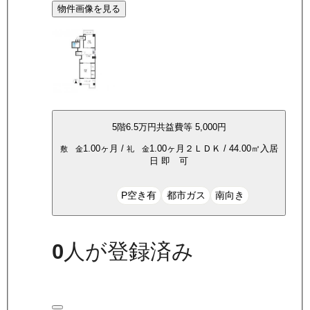
物件画像を見る
5
階
6.5万
円
共益費等
5,000円
1.00ヶ月
/
1.00ヶ月
２ＬＤＫ
/
44.00
㎡
入居
敷 金
礼 金
日
即 可
P空き有
都市ガス
南向き
0
人が登録済み