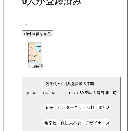
0
人が登録済み
物件画像を見る
3
階
71,500
円
共益費等
6,000円
-----
/
-----
１ＬＤＫ
/
30.53
㎡
入居日
即 可
敷 金
礼 金
新築
インターネット無料
敷礼0
角部屋
保証人不要
デザイナーズ