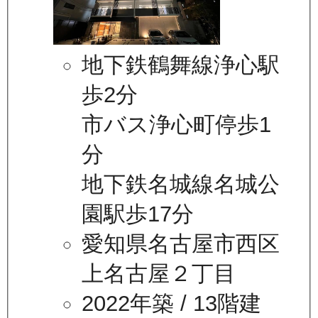
地下鉄鶴舞線浄心駅
歩2分
市バス浄心町停歩1
分
地下鉄名城線名城公
園駅歩17分
愛知県名古屋市西区
上名古屋２丁目
2022年築
/ 13階建