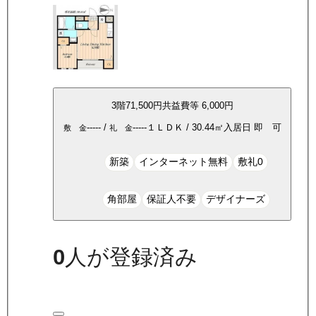
3
階
71,500
円
共益費等
6,000円
-----
/
-----
１ＬＤＫ
/
30.44
㎡
入居日
即 可
敷 金
礼 金
新築
インターネット無料
敷礼0
角部屋
保証人不要
デザイナーズ
0
人が登録済み