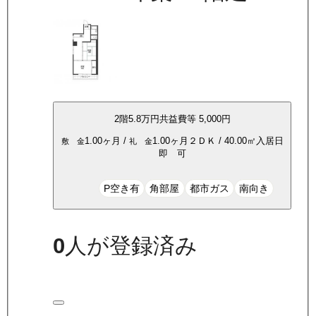
2
階
5.8万
円
共益費等
5,000円
1.00ヶ月
/
1.00ヶ月
２ＤＫ
/
40.00
㎡
入居日
敷 金
礼 金
即 可
P空き有
角部屋
都市ガス
南向き
0
人が登録済み