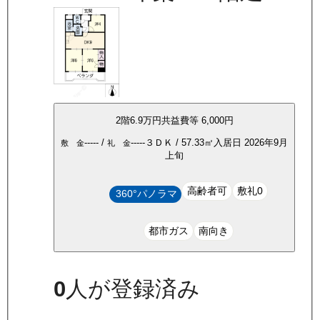
2
階
6.9万
円
共益費等
6,000円
-----
/
-----
３ＤＫ
/
57.33
㎡
入居日
2026年9月
敷 金
礼 金
上旬
高齢者可
敷礼0
360°パノラマ
都市ガス
南向き
0
人が登録済み