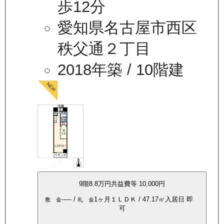
歩12分
愛知県名古屋市西区
秩父通２丁目
2018年築
/ 10階建
9
階
8.8万
円
共益費等
10,000円
-----
/
1ヶ月
１ＬＤＫ
/
47.17
㎡
入居日
即
敷 金
礼 金
可