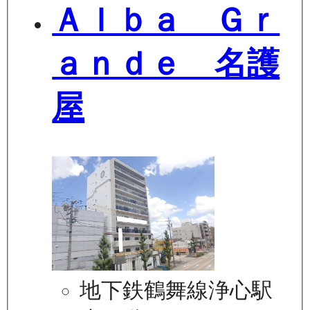
Ａｌｂａ Ｇｒ
ａｎｄｅ 名護
屋
地下鉄鶴舞線浄心駅