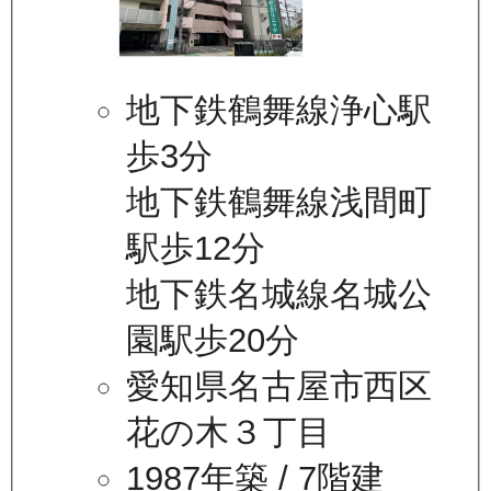
地下鉄鶴舞線浄心駅
歩3分
地下鉄鶴舞線浅間町
駅歩12分
地下鉄名城線名城公
園駅歩20分
愛知県名古屋市西区
花の木３丁目
1987年築
/ 7階建