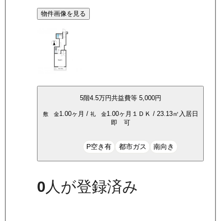
物件画像を見る
5
階
4.5万
円
共益費等
5,000円
1.00ヶ月
/
1.00ヶ月
１ＤＫ
/
23.13
㎡
入居日
敷 金
礼 金
即 可
P空き有
都市ガス
南向き
0
人が登録済み