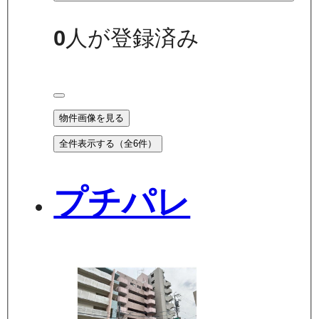
0
人が登録済み
物件画像を見る
全件表示する（全
6
件）
プチパレ