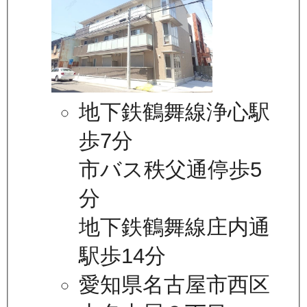
地下鉄鶴舞線浄心駅
歩7分
市バス秩父通停歩5
分
地下鉄鶴舞線庄内通
駅歩14分
愛知県名古屋市西区