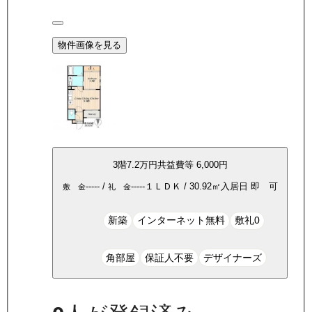
物件画像を見る
3
階
7.2万
円
共益費等
6,000円
-----
/
-----
１ＬＤＫ
/
30.92
㎡
入居日
即 可
敷 金
礼 金
新築
インターネット無料
敷礼0
角部屋
保証人不要
デザイナーズ