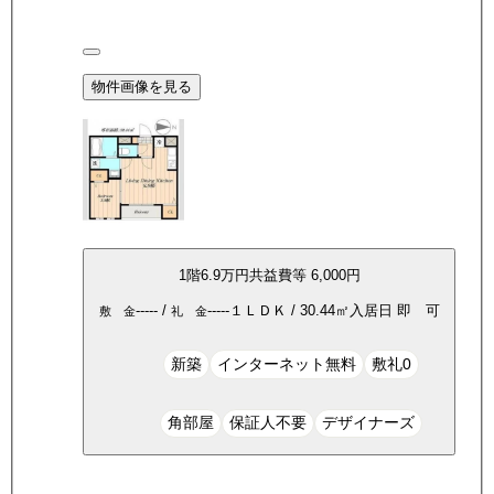
物件画像を見る
1
階
6.9万
円
共益費等
6,000円
-----
/
-----
１ＬＤＫ
/
30.44
㎡
入居日
即 可
敷 金
礼 金
新築
インターネット無料
敷礼0
角部屋
保証人不要
デザイナーズ