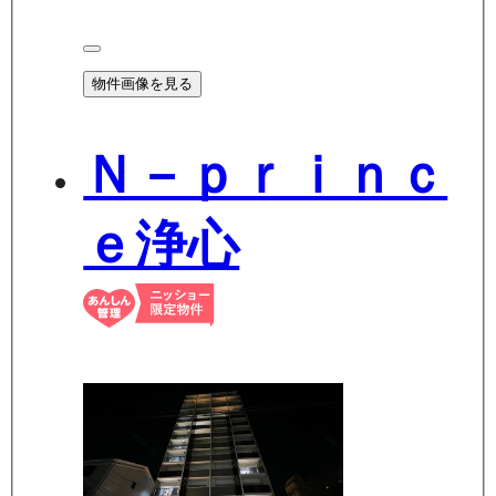
物件画像を見る
Ｎ－ｐｒｉｎｃ
ｅ浄心