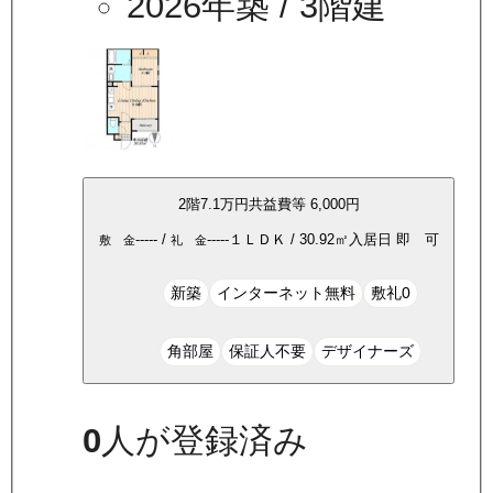
2026年築
/ 3階建
2
階
7.1万
円
共益費等
6,000円
-----
/
-----
１ＬＤＫ
/
30.92
㎡
入居日
即 可
敷 金
礼 金
新築
インターネット無料
敷礼0
角部屋
保証人不要
デザイナーズ
0
人が登録済み