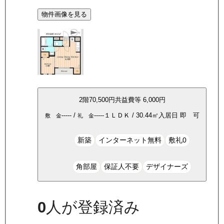
物件画像を見る
2
階
70,500
円
共益費等
6,000円
-----
/
-----
１ＬＤＫ
/
30.44
㎡
入居日
即 可
敷 金
礼 金
新築
インターネット無料
敷礼0
角部屋
保証人不要
デザイナーズ
0
人が登録済み