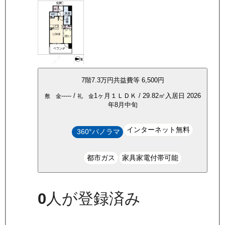
7
階
7.3万
円
共益費等
6,500円
-----
/
1ヶ月
１ＬＤＫ
/
29.82
㎡
入居日
2026
敷 金
礼 金
年8月中旬
インターネット無料
360°パノラマ
都市ガス
家具家電付帯可能
0
人が登録済み