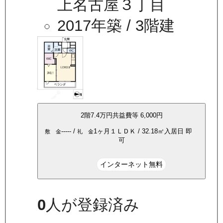
上名古屋３丁目
2017年築
/ 3階建
2
階
7.4万
円
共益費等
6,000円
-----
/
1ヶ月
１ＬＤＫ
/
32.18
㎡
入居日
即
敷 金
礼 金
可
インターネット無料
0
人が登録済み