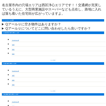
名古屋市内の穴場エリアは西区浄心エリアです！！交通網が充実し
ているうえに、大型商業施設やスーパーなども点在し、路地に入れ
ば落ち着いた住宅街が広がっていますよ。
アールＵのよくある質問
Q
アールＵに空き物件はありますか？
Q
アールＵについてどこに問い合わせしたら良いですか？
名古屋市西区の物件を間取りから探す
ワンルーム・1K
1LDK
2LDK
3LDK
もっと見る
浄心駅の物件を間取りから探す
ワンルーム・1K
1LDK
2LDK
3LDK
もっと見る
名城公園駅の物件を間取りから探す
ワンルーム・1K