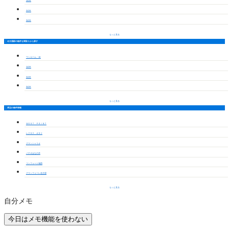
1LDK
2LDK
3LDK
もっと見る
名古屋駅の物件を間取りから探す
ワンルーム・1K
1LDK
2LDK
3LDK
もっと見る
周辺の物件情報
ＷＥＳＴ ＰＯＩＮＴ
レクサス オタイ
グランシャリオ
パテオはなの木
コンフォート城西
グランフォーレ名古屋
もっと見る
自分メモ
今日はメモ機能を使わない