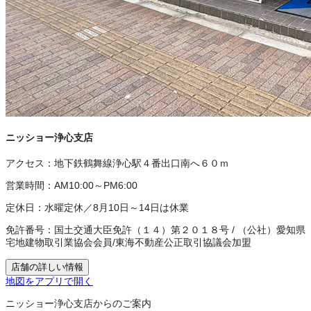
ニッショー浄心支店
アクセス：
地下鉄鶴舞線浄心駅４番出口南へ６０ｍ
営業時間：
AM10:00～PM6:00
定休日：
水曜定休／8月10日～14日は休業
免許番号：
国土交通大臣免許（１４）第２０１８号
/
（公社）愛知県
宅地建物取引業協会会員
/
東海不動産公正取引協議会加盟
店舗の詳しい情報
地図をアプリで開く
ニッショー浄心支店からのご案内