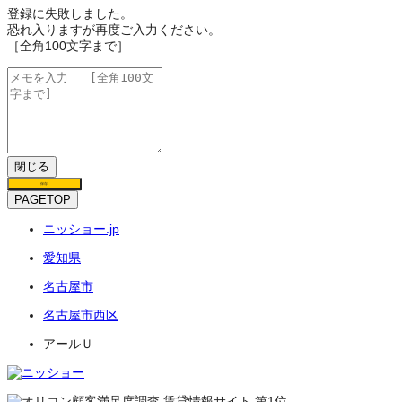
登録に失敗しました。
恐れ入りますが再度ご入力ください。
［全角100文字まで］
閉じる
保存
PAGETOP
ニッショー.jp
愛知県
名古屋市
名古屋市西区
アールＵ