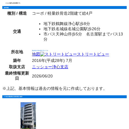
こちらの物件は現在満室です。
物件情報
種別 / 構造
コーポ / 軽量鉄骨造2階建て総4戸
地下鉄鶴舞線浄心駅歩8分
地下鉄名城線名城公園駅歩26分
交通
市バス天神山停歩5分 名古屋駅までバス13
分
所在地
愛知県名古屋市西区児玉２丁目
地図
ストリートビュー
築年
2016年(平成28年) 7月
取扱支店
ニッショー浄心支店
最終情報更新
2026/06/20
日
※上記、基本情報は過去の情報を元に作成しております。
その他の愛知県名古屋市西区の物件