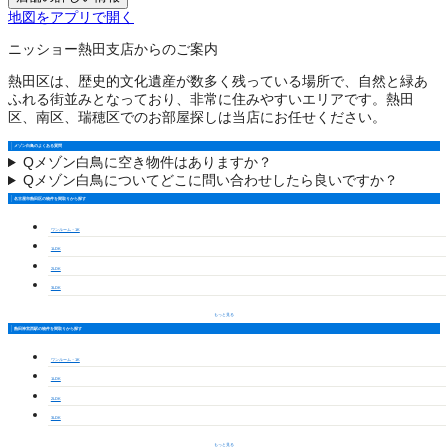
地図をアプリで開く
ニッショー熱田支店からのご案内
熱田区は、歴史的文化遺産が数多く残っている場所で、自然と緑あ
ふれる街並みとなっており、非常に住みやすいエリアです。熱田
区、南区、瑞穂区でのお部屋探しは当店にお任せください。
メゾン白鳥のよくある質問
Q
メゾン白鳥に空き物件はありますか？
Q
メゾン白鳥についてどこに問い合わせしたら良いですか？
名古屋市熱田区の物件を間取りから探す
ワンルーム・1K
1LDK
2LDK
3LDK
もっと見る
熱田神宮西駅の物件を間取りから探す
ワンルーム・1K
1LDK
2LDK
3LDK
もっと見る