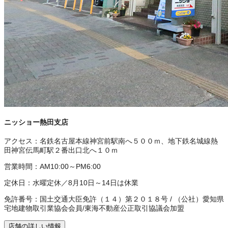
ニッショー熱田支店
アクセス：
名鉄名古屋本線神宮前駅南へ５００ｍ、地下鉄名城線熱
田神宮伝馬町駅２番出口北へ１０ｍ
営業時間：
AM10:00～PM6:00
定休日：
水曜定休／8月10日～14日は休業
免許番号：
国土交通大臣免許（１４）第２０１８号
/
（公社）愛知県
宅地建物取引業協会会員
/
東海不動産公正取引協議会加盟
店舗の詳しい情報