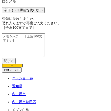
自分メモ
今日はメモ機能を使わない
登録に失敗しました。
恐れ入りますが再度ご入力ください。
［全角100文字まで］
閉じる
保存
PAGETOP
ニッショー.jp
愛知県
名古屋市
名古屋市熱田区
メゾン白鳥