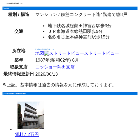
こちらの物件は現在満室です。
物件情報
種別 / 構造
マンション / 鉄筋コンクリート造4階建て総8戸
地下鉄名城線熱田神宮西駅歩3分
交通
ＪＲ東海道本線熱田駅歩9分
名鉄名古屋本線神宮前駅歩15分
所在地
愛知県名古屋市熱田区白鳥１丁目
地図
ストリートビュー
築年
1987年(昭和62年) 6月
取扱支店
ニッショー熱田支店
最終情報更新日
2026/06/13
※上記、基本情報は過去の情報を元に作成しております。
その他の愛知県名古屋市熱田区の物件
賃料
7.2万円