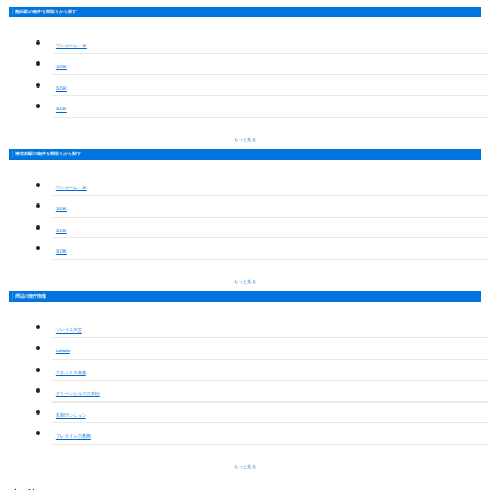
熱田駅の物件を間取りから探す
ワンルーム・1K
1LDK
2LDK
3LDK
もっと見る
神宮前駅の物件を間取りから探す
ワンルーム・1K
1LDK
2LDK
3LDK
もっと見る
周辺の物件情報
ソレイユ大宝
Lumoria
アネックス高蔵
グリーンヒルズ三本松
丸和マンション
プレスイン六番南
もっと見る