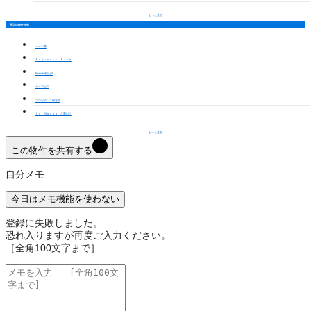
もっと見る
周辺の物件情報
ハイツ藤
Ｆｕｊｉｎａｒｉ Ｒｉｓｅ
Branche桜山Ⅲ
ライフビル
プロビデンス御器所
Ｌａ Ｍａｒｓａ 八事山Ⅰ
もっと見る
この物件を共有する
自分メモ
今日はメモ機能を使わない
登録に失敗しました。
恐れ入りますが再度ご入力ください。
［全角100文字まで］