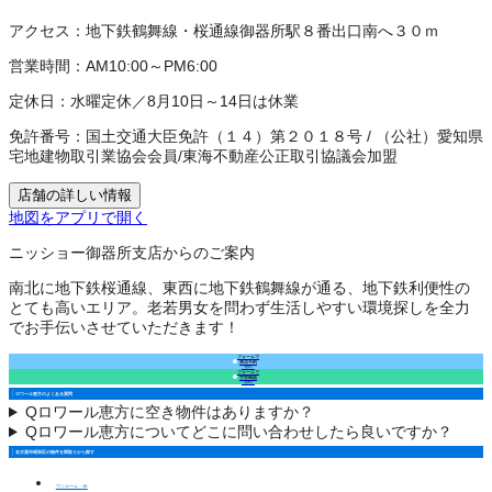
アクセス：
地下鉄鶴舞線・桜通線御器所駅８番出口南へ３０ｍ
営業時間：
AM10:00～PM6:00
定休日：
水曜定休／8月10日～14日は休業
免許番号：
国土交通大臣免許（１４）第２０１８号
/
（公社）愛知県
宅地建物取引業協会会員
/
東海不動産公正取引協議会加盟
店舗の詳しい情報
地図をアプリで開く
ニッショー御器所支店からのご案内
南北に地下鉄桜通線、東西に地下鉄鶴舞線が通る、地下鉄利便性の
とても高いエリア。老若男女を問わず生活しやすい環境探しを全力
でお手伝いさせていただきます！
フォームで
来店予約
（無料）
フォームで
空室確認
（無料）
ロワール恵方のよくある質問
Q
ロワール恵方に空き物件はありますか？
Q
ロワール恵方についてどこに問い合わせしたら良いですか？
名古屋市昭和区の物件を間取りから探す
ワンルーム・1K