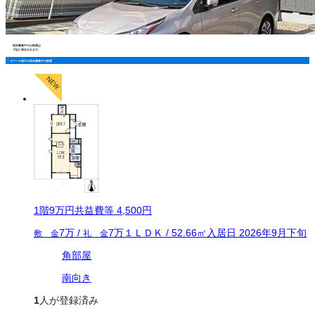
現在募集中のお部屋は
下記に表示されます。
ロワール恵方の現在募集中の部屋
1
階
9万
円
共益費等
4,500円
7万
/
7万
１ＬＤＫ
/
52.66
㎡
入居日
2026年9月下旬
敷 金
礼 金
角部屋
南向き
1
人が登録済み