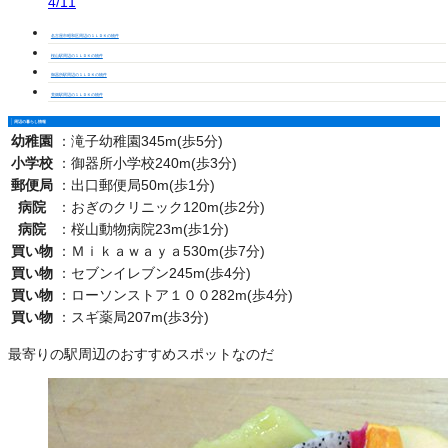
4/11
名古屋市昭和区周辺の１ＬＤＫの物件
桜山駅周辺の１ＬＤＫの物件
御器所駅周辺の１ＬＤＫの物件
荒畑駅周辺の１ＬＤＫの物件
周辺の暮らし情報
幼稚園
：
滝子幼稚園345m(歩5分)
小学校
：
御器所小学校240m(歩3分)
郵便局
：
出口郵便局50m(歩1分)
病院
：
おぎのクリニック120m(歩2分)
病院
：
桜山動物病院23m(歩1分)
買い物
：
Ｍｉｋａｗａｙａ530m(歩7分)
買い物
：
セブンイレブン245m(歩4分)
買い物
：
ローソンストア１００282m(歩4分)
買い物
：
スギ薬局207m(歩3分)
最寄りの駅周辺のおすすめスポットなのだ