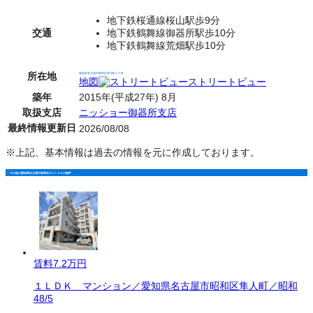
地下鉄桜通線桜山駅歩9分
交通
地下鉄鶴舞線御器所駅歩10分
地下鉄鶴舞線荒畑駅歩10分
所在地
愛知県名古屋市昭和区恵方町２丁目
地図
ストリートビュー
築年
2015年(平成27年) 8月
取扱支店
ニッショー御器所支店
最終情報更新日
2026/08/08
※上記、基本情報は過去の情報を元に作成しております。
その他の愛知県名古屋市昭和区の１ＬＤＫの物件
賃料
7.2万円
１ＬＤＫ マンション／愛知県名古屋市昭和区隼人町／昭和
48/5