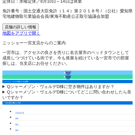
定休日：
水曜定休／8月10日～14日は休業
免許番号：
国土交通大臣免許（１４）第２０１８号
/
（公社）愛知県
宅地建物取引業協会会員
/
東海不動産公正取引協議会加盟
店舗の詳しい情報
地図をアプリで開く
ニッショー一宮支店からのご案内
一宮市は、アクセスの良さを売りに名古屋市のベッドタウンとして
成長しつづけている街です。今も発展を続けている一宮市での部屋
探しは、当支店にお任せください。
フォームで
来店予約
（無料）
フォームで
空室確認
（無料）
シャーメゾン・ヴェルデD棟のよくある質問
Q
シャーメゾン・ヴェルデD棟に空き物件はありますか？
Q
シャーメゾン・ヴェルデD棟についてどこに問い合わせしたら良
いですか？
一宮市の物件を間取りから探す
ワンルーム・1K
1LDK
2LDK
3LDK