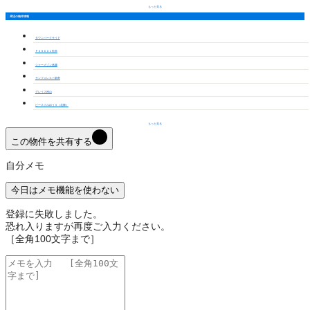
もっと見る
周辺の物件情報
タウンパークサイド
ＰＡＳＣＡＬ松本
シャーメゾン休郷
サンフォレスト駒寄
グレイス神山
ピースフルゆうⅡ（北棟）
もっと見る
この物件を共有する
自分メモ
今日はメモ機能を使わない
登録に失敗しました。
恐れ入りますが再度ご入力ください。
［全角100文字まで］