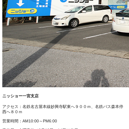
ニッショー一宮支店
アクセス：
名鉄名古屋本線妙興寺駅東へ９００ｍ、名鉄バス森本停
西へ８０ｍ
営業時間：
AM10:00～PM6:00