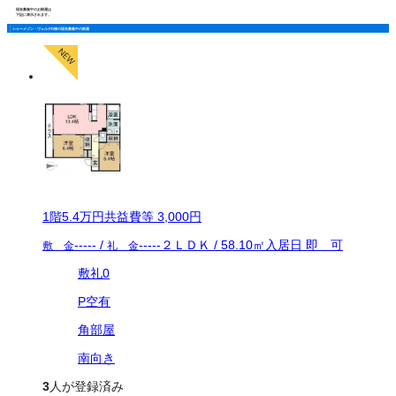
現在募集中のお部屋は
下記に表示されます。
シャーメゾン・ヴェルデD棟の現在募集中の部屋
1
階
5.4万
円
共益費等
3,000円
-----
/
-----
２ＬＤＫ
/
58.10
㎡
入居日
即 可
敷 金
礼 金
敷礼0
P空有
角部屋
南向き
3
人が登録済み