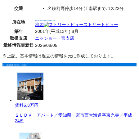
交通
名鉄前野停歩14分 江南駅までバス22分
所在地
愛知県一宮市浅井町小日比野字大萩
地図
ストリートビュー
築年
2001年(平成13年) 8月
取扱支店
ニッショー一宮支店
最終情報更新日
2026/08/05
※上記、基本情報は過去の情報を元に作成しております。
その他の愛知県一宮市の２ＬＤＫの物件
賃料
5.3万円
２ＬＤＫ アパート／愛知県一宮市西大海道字東光寺／平成
24/9