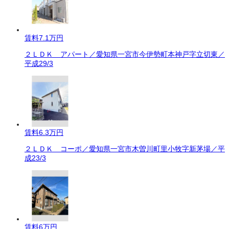
賃料
7.1万円
２ＬＤＫ アパート／愛知県一宮市今伊勢町本神戸字立切東／
平成29/3
賃料
6.3万円
２ＬＤＫ コーポ／愛知県一宮市木曽川町里小牧字新茅場／平
成23/3
賃料
6万円