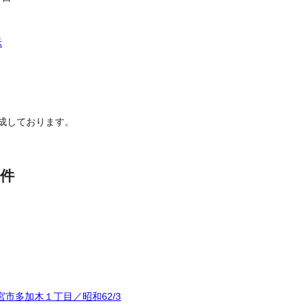
示
成しております。
件
市多加木１丁目／昭和62/3