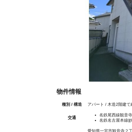
物件情報
種別 / 構造
アパート / 木造2階建て
名鉄尾西線観音寺
交通
名鉄名古屋本線妙
愛知県一宮市観音寺２