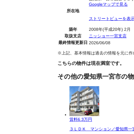
Googleマップで見る
所在地
ストリートビューを表
築年
2008年(平成20年) 2月
取扱支店
ニッショー一宮支店
最終情報更新日
2026/06/08
※上記、基本情報は過去の情報を元に作
こちらの物件は現在満室です。
その他の愛知県一宮市の物
賃料
6.3万円
３ＬＤＫ マンション／愛知県一宮