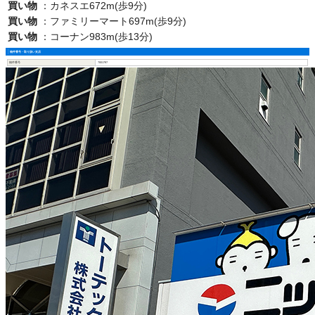
買い物
：
カネスエ672m(歩9分)
買い物
：
ファミリーマート697m(歩9分)
買い物
：
コーナン983m(歩13分)
物件番号・取り扱い支店
物件番号
7001797