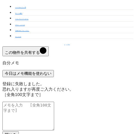
ヘーベルメゾン一宮
Ｒｉｔｕ雅Ⅱ
フォレストメゾンカーム
グラン・シャリオ
Ｂelle Ciel（ベル シエル）
サンエイチ
もっと見る
この物件を共有する
自分メモ
今日はメモ機能を使わない
登録に失敗しました。
恐れ入りますが再度ご入力ください。
［全角100文字まで］