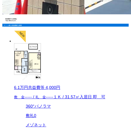
現在募集中のお部屋は
下記に表示されます。
Ｒｉｔｕ雅Ⅱの現在募集中の部屋
6.1万
円
共益費等
4,000円
-----
/
-----
１Ｋ
/
31.57
㎡
入居日
即 可
敷 金
礼 金
360°パノラマ
敷礼0
メゾネット