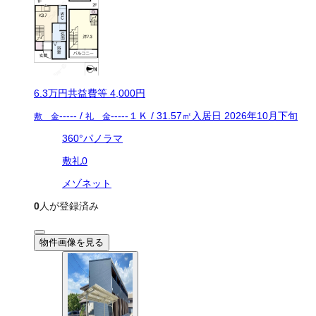
6.3万
円
共益費等
4,000円
-----
/
-----
１Ｋ
/
31.57
㎡
入居日
2026年10月下旬
敷 金
礼 金
360°パノラマ
敷礼0
メゾネット
0
人が登録済み
物件画像を見る