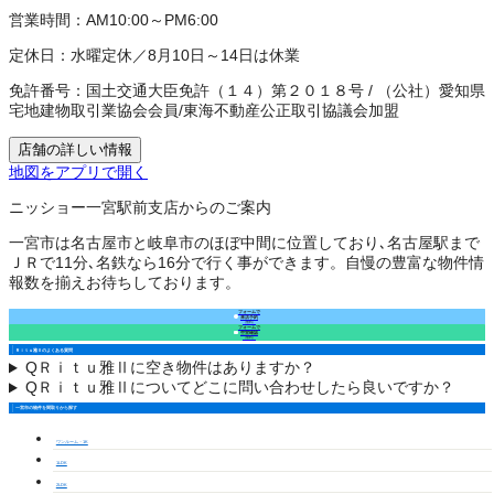
営業時間：
AM10:00～PM6:00
定休日：
水曜定休／8月10日～14日は休業
免許番号：
国土交通大臣免許（１４）第２０１８号
/
（公社）愛知県
宅地建物取引業協会会員
/
東海不動産公正取引協議会加盟
店舗の詳しい情報
地図をアプリで開く
ニッショー一宮駅前支店からのご案内
一宮市は名古屋市と岐阜市のほぼ中間に位置しており､名古屋駅まで
ＪＲで11分､名鉄なら16分で行く事ができます。自慢の豊富な物件情
報数を揃えお待ちしております。
フォームで
来店予約
（無料）
フォームで
空室確認
（無料）
Ｒｉｔｕ雅Ⅱのよくある質問
Q
Ｒｉｔｕ雅Ⅱに空き物件はありますか？
Q
Ｒｉｔｕ雅Ⅱについてどこに問い合わせしたら良いですか？
一宮市の物件を間取りから探す
ワンルーム・1K
1LDK
2LDK