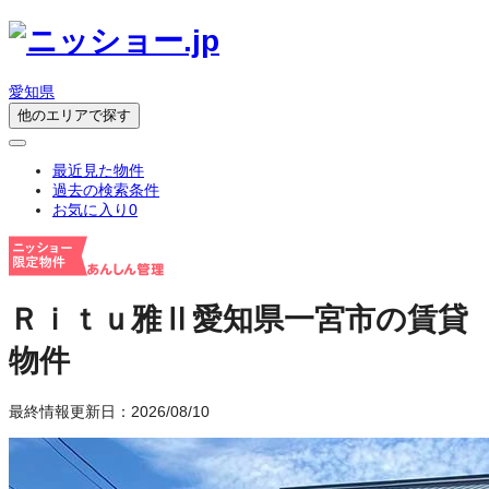
愛知県
他のエリアで探す
最近見た物件
過去の検索条件
お気に入り
0
Ｒｉｔｕ雅Ⅱ
愛知県一宮市の賃貸
物件
最終情報更新日：2026/08/10