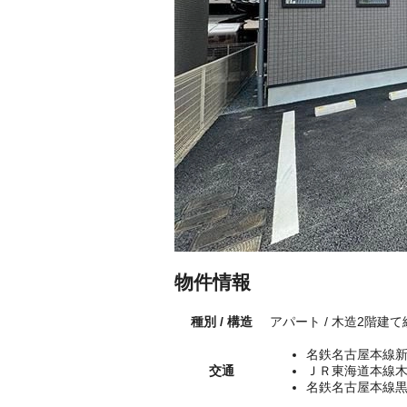
物件情報
種別 / 構造
アパート / 木造2階建て
名鉄名古屋本線新
交通
ＪＲ東海道本線木
名鉄名古屋本線黒