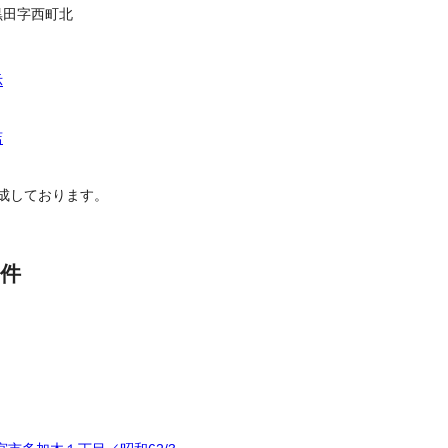
黒田字西町北
示
店
成しております。
件