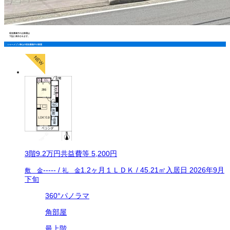
現在募集中のお部屋は
下記に表示されます。
シャーメゾン神山の現在募集中の部屋
3
階
9.2万
円
共益費等
5,200円
-----
/
1.2ヶ月
１ＬＤＫ
/
45.21
㎡
入居日
2026年9月
敷 金
礼 金
下旬
360°パノラマ
角部屋
最上階