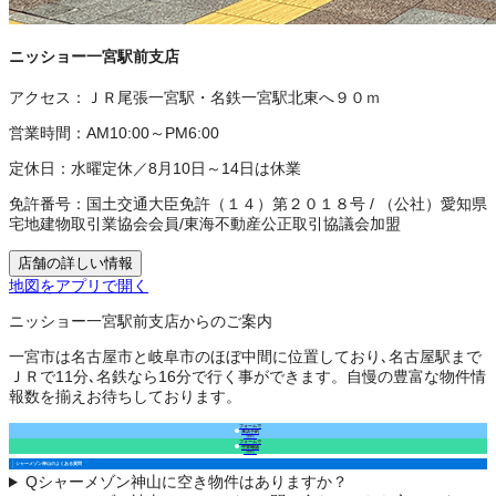
ニッショー一宮駅前支店
アクセス：
ＪＲ尾張一宮駅・名鉄一宮駅北東へ９０ｍ
営業時間：
AM10:00～PM6:00
定休日：
水曜定休／8月10日～14日は休業
免許番号：
国土交通大臣免許（１４）第２０１８号
/
（公社）愛知県
宅地建物取引業協会会員
/
東海不動産公正取引協議会加盟
店舗の詳しい情報
地図をアプリで開く
ニッショー一宮駅前支店からのご案内
一宮市は名古屋市と岐阜市のほぼ中間に位置しており､名古屋駅まで
ＪＲで11分､名鉄なら16分で行く事ができます。自慢の豊富な物件情
報数を揃えお待ちしております。
フォームで
来店予約
（無料）
フォームで
空室確認
（無料）
シャーメゾン神山のよくある質問
Q
シャーメゾン神山に空き物件はありますか？