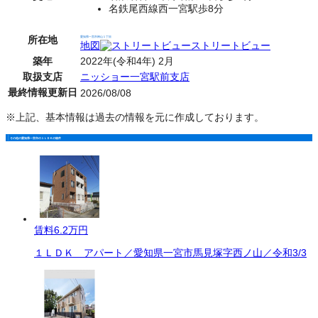
名鉄尾西線西一宮駅歩8分
所在地
愛知県一宮市神山１丁目
地図
ストリートビュー
築年
2022年(令和4年) 2月
取扱支店
ニッショー一宮駅前支店
最終情報更新日
2026/08/08
※上記、基本情報は過去の情報を元に作成しております。
その他の愛知県一宮市の１ＬＤＫの物件
賃料
6.2万円
１ＬＤＫ アパート／愛知県一宮市馬見塚字西ノ山／令和3/3