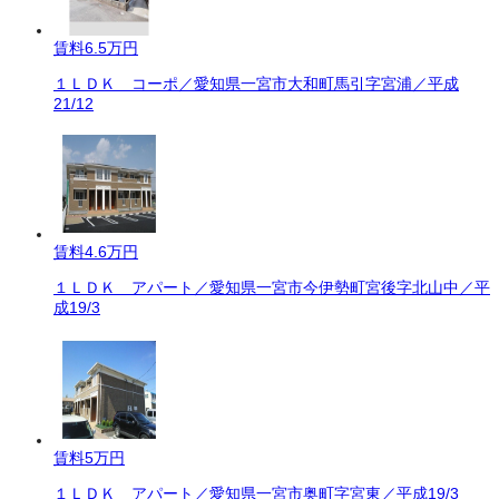
賃料
6.5万円
１ＬＤＫ コーポ／愛知県一宮市大和町馬引字宮浦／平成
21/12
賃料
4.6万円
１ＬＤＫ アパート／愛知県一宮市今伊勢町宮後字北山中／平
成19/3
賃料
5万円
１ＬＤＫ アパート／愛知県一宮市奥町字宮東／平成19/3