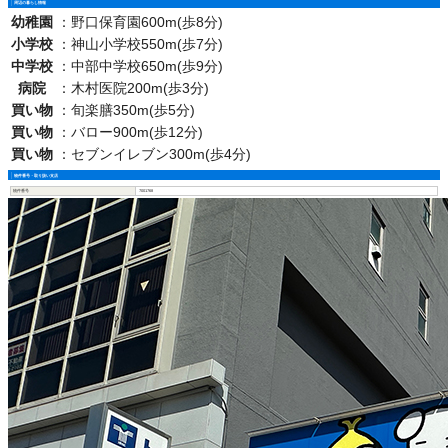
周辺の暮らし情報
幼稚園
：
野口保育園600m(歩8分)
小学校
：
神山小学校550m(歩7分)
中学校
：
中部中学校650m(歩9分)
病院
：
木村医院200m(歩3分)
買い物
：
旬楽膳350m(歩5分)
買い物
：
バロー900m(歩12分)
買い物
：
セブンイレブン300m(歩4分)
物件番号・取り扱い支店
物件番号
7001768