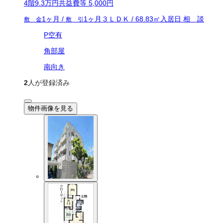
4
階
9.3万
円
共益費等
5,000円
1ヶ月
/
1ヶ月
３ＬＤＫ
/
68.83
㎡
入居日
相 談
敷 金
敷 引
P空有
角部屋
南向き
2
人が登録済み
物件画像を見る