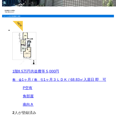
現在募集中のお部屋は
下記に表示されます。
セゾンよもぎ台の現在募集中の部屋
1
階
8.5万
円
共益費等
5,000円
1ヶ月
/
1ヶ月
３ＬＤＫ
/
68.83
㎡
入居日
即 可
敷 金
敷 引
P空有
角部屋
南向き
2
人が登録済み