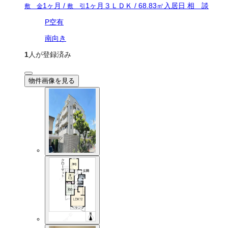
1ヶ月
/
1ヶ月
３ＬＤＫ
/
68.83
㎡
入居日
相 談
敷 金
敷 引
P空有
南向き
1
人が登録済み
物件画像を見る