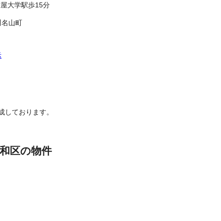
屋大学駅歩15分
川名山町
示
成しております。
和区の物件