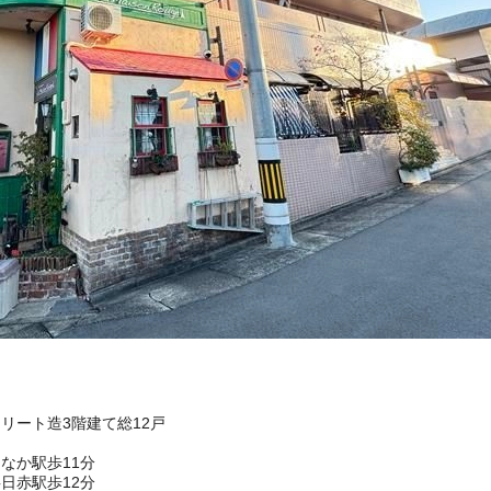
クリート造3階建て総12戸
なか駅歩11分
日赤駅歩12分