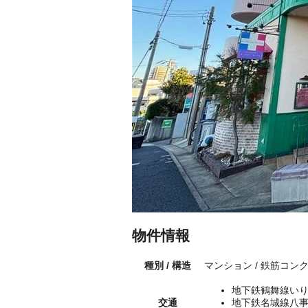
物件情報
種別 / 構造
マンション / 鉄筋コン
地下鉄鶴舞線いり
交通
地下鉄名城線八事