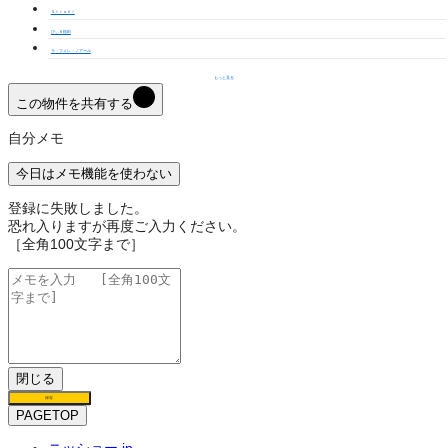
Ｓｔｒａｈｌ
びぃ６植田
ラ・フォレ・ノアール
もっと見る
この物件を共有する
自分メモ
今日はメモ機能を使わない
登録に失敗しました。
恐れ入りますが再度ご入力ください。
［全角100文字まで］
閉じる
保存
PAGETOP