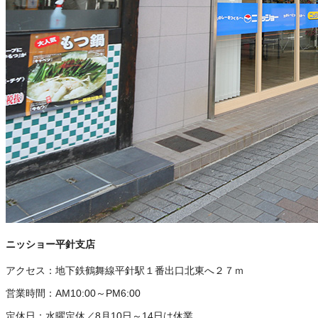
ニッショー平針支店
アクセス：
地下鉄鶴舞線平針駅１番出口北東へ２７ｍ
営業時間：
AM10:00～PM6:00
定休日：
水曜定休／8月10日～14日は休業