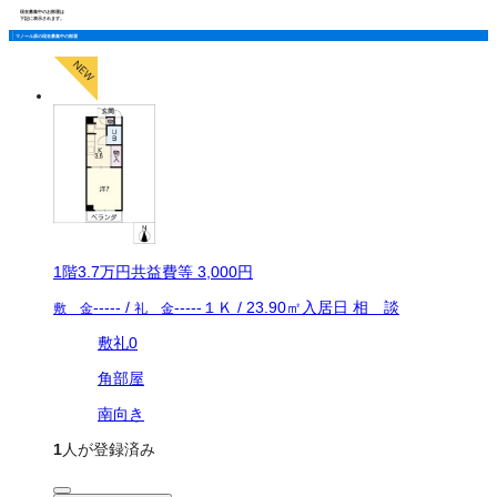
現在募集中のお部屋は
下記に表示されます。
マノール原の現在募集中の部屋
1
階
3.7万
円
共益費等
3,000円
-----
/
-----
１Ｋ
/
23.90
㎡
入居日
相 談
敷 金
礼 金
敷礼0
角部屋
南向き
1
人が登録済み