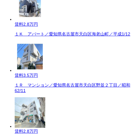
賃料
2.8万円
１Ｋ アパート／愛知県名古屋市天白区海老山町／平成1/12
賃料
3.5万円
１Ｒ マンション／愛知県名古屋市天白区野並２丁目／昭和
62/11
賃料
2.8万円