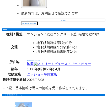
最新情報は、お問合せで確認できます
物件の詳細
フォームでお問い合わせ（無料）
物件情報
種別 / 構造
マンション / 鉄筋コンクリート造5階建て総28戸
地下鉄鶴舞線原駅歩2分
交通
地下鉄鶴舞線平針駅歩14分
地下鉄鶴舞線植田駅歩14分
所在地
愛知県名古屋市天白区原１丁目
地図
ストリートビュー
築年
1983年(昭和58年) 4月
取扱支店
ニッショー平針支店
最終情報更新日
2026/08/08
※上記、基本情報は過去の情報を元に作成しております。
その他の愛知県名古屋市天白区の１Ｋの物件