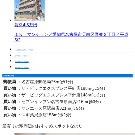
賃料
4.3万円
１Ｋ マンション／愛知県名古屋市天白区野並２丁目／平成
5/2
名古屋市天白区周辺の１Ｋの物件
原駅周辺の１Ｋの物件
平針駅周辺の１Ｋの物件
植田駅周辺の１Ｋの物件
周辺の暮らし情報
郵便局
：
名古屋原郵便局76m(歩1分)
買い物
：
ザ・ビッグエクスプレス平針店188m(歩3分)
買い物
：
ザ・ビッグエクスプレス平針店148m(歩2分)
買い物
：
セブンイレブン名古屋原南店216m(歩3分)
買い物
：
サンエース原駅前店321m(歩5分)
買い物
：
スギ薬局原店158m(歩2分)
最寄りの駅周辺のおすすめスポットなのだ