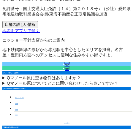
免許番号：
国土交通大臣免許（１４）第２０１８号
/
（公社）愛知県
宅地建物取引業協会会員
/
東海不動産公正取引協議会加盟
店舗の詳しい情報
地図をアプリで開く
ニッショー平針支店からのご案内
地下鉄鶴舞線の原駅から赤池駅を中心としたエリアを担当。名古
屋・豊田両方面へのアクセスに便利な住みやすい街ですよ。
フォームで
来店予約
（無料）
フォームで
空室確認
（無料）
マノール原のよくある質問
Q
マノール原に空き物件はありますか？
Q
マノール原についてどこに問い合わせしたら良いですか？
名古屋市天白区の物件を間取りから探す
ワンルーム・1K
1LDK
2LDK
3LDK
もっと見る
原駅の物件を間取りから探す