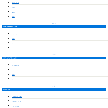
ワンルーム・1K
1LDK
2LDK
3LDK
もっと見る
平針駅の物件を間取りから探す
ワンルーム・1K
1LDK
2LDK
3LDK
もっと見る
植田駅の物件を間取りから探す
ワンルーム・1K
1LDK
2LDK
3LDK
もっと見る
周辺の物件情報
イトウマンション植田
ペアシティーⅠ・Ⅱ
ジョイフル原南