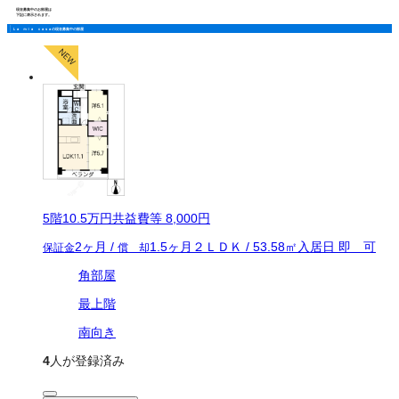
現在募集中のお部屋は
下記に表示されます。
Ｌａ ｍｉａ ｃａｓａの現在募集中の部屋
5
階
10.5万
円
共益費等
8,000円
2ヶ月
/
1.5ヶ月
２ＬＤＫ
/
53.58
㎡
入居日
即 可
保証金
償 却
角部屋
最上階
南向き
4
人が登録済み