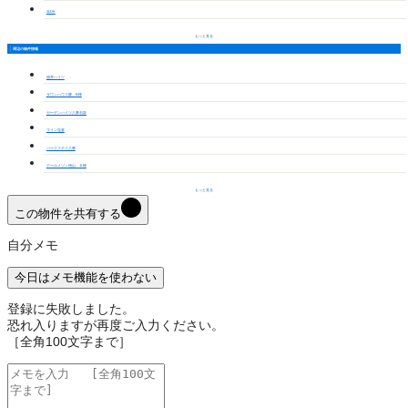
3LDK
もっと見る
周辺の物件情報
福井ハイツ
タウンハウス郷 B棟
ガーデンハイツ八事石坂
マイン塩釜
パークステイ八事
アールメゾン焼山 Ｄ棟
もっと見る
この物件を共有する
自分メモ
今日はメモ機能を使わない
登録に失敗しました。
恐れ入りますが再度ご入力ください。
［全角100文字まで］