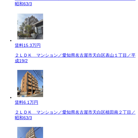
昭和63/3
賃料
15.3万円
２ＬＤＫ マンション／愛知県名古屋市天白区表山１丁目／平
成19/2
賃料
6.1万円
２ＬＤＫ マンション／愛知県名古屋市天白区植田南２丁目／
昭和63/3