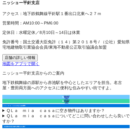
ニッショー平針支店
アクセス：
地下鉄鶴舞線平針駅１番出口北東へ２７ｍ
営業時間：
AM10:00～PM6:00
定休日：
水曜定休／8月10日～14日は休業
免許番号：
国土交通大臣免許（１４）第２０１８号
/
（公社）愛知県
宅地建物取引業協会会員
/
東海不動産公正取引協議会加盟
店舗の詳しい情報
地図をアプリで開く
ニッショー平針支店からのご案内
地下鉄鶴舞線の原駅から赤池駅を中心としたエリアを担当。名古
屋・豊田両方面へのアクセスに便利な住みやすい街ですよ。
フォームで
来店予約
（無料）
フォームで
空室確認
（無料）
Ｌａ ｍｉａ ｃａｓａのよくある質問
Q
Ｌａ ｍｉａ ｃａｓａに空き物件はありますか？
Q
Ｌａ ｍｉａ ｃａｓａについてどこに問い合わせしたら良いで
すか？
名古屋市天白区の物件を間取りから探す