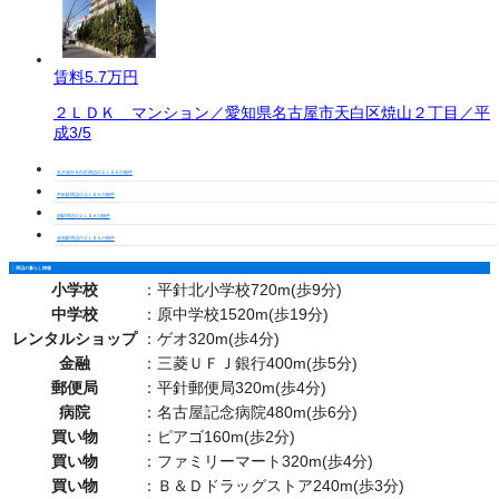
賃料
5.7万円
２ＬＤＫ マンション／愛知県名古屋市天白区焼山２丁目／平
成3/5
名古屋市天白区周辺の２ＬＤＫの物件
平針駅周辺の２ＬＤＫの物件
原駅周辺の２ＬＤＫの物件
赤池駅周辺の２ＬＤＫの物件
周辺の暮らし情報
小学校
：
平針北小学校720m(歩9分)
中学校
：
原中学校1520m(歩19分)
レンタルショップ
：
ゲオ320m(歩4分)
金融
：
三菱ＵＦＪ銀行400m(歩5分)
郵便局
：
平針郵便局320m(歩4分)
病院
：
名古屋記念病院480m(歩6分)
買い物
：
ピアゴ160m(歩2分)
買い物
：
ファミリーマート320m(歩4分)
買い物
：
Ｂ＆Ｄドラッグストア240m(歩3分)