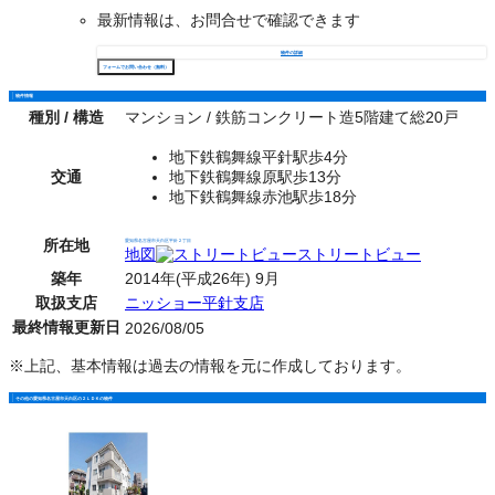
最新情報は、お問合せで確認できます
物件の詳細
フォームでお問い合わせ（無料）
物件情報
種別 / 構造
マンション / 鉄筋コンクリート造5階建て総20戸
地下鉄鶴舞線平針駅歩4分
交通
地下鉄鶴舞線原駅歩13分
地下鉄鶴舞線赤池駅歩18分
所在地
愛知県名古屋市天白区平針２丁目
地図
ストリートビュー
築年
2014年(平成26年) 9月
取扱支店
ニッショー平針支店
最終情報更新日
2026/08/05
※上記、基本情報は過去の情報を元に作成しております。
その他の愛知県名古屋市天白区の２ＬＤＫの物件