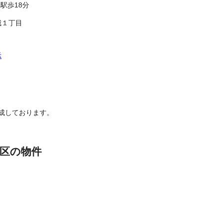
駅歩18分
城１丁目
示
成しております。
区の物件