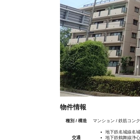
物件情報
種別 / 構造
マンション / 鉄筋コン
地下鉄名城線名城
交通
地下鉄鶴舞線浄心