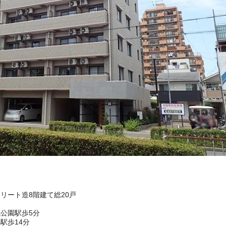
クリート造8階建て総20戸
公園駅歩5分
駅歩14分