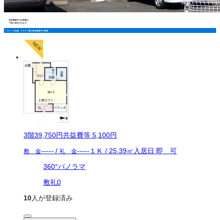
現在募集中のお部屋は
下記に表示されます。
ＡＸＩＳ名城 ＥＡＳＴ棟の現在募集中の部屋
3
階
39,750
円
共益費等
5,100円
-----
/
-----
１Ｋ
/
25.39
㎡
入居日
即 可
敷 金
礼 金
360°パノラマ
敷礼0
10
人が登録済み