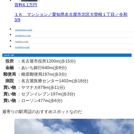
賃料
6.1万円
１Ｋ マンション／愛知県名古屋市北区大曽根１丁目／令和
3/9
名古屋市北区周辺の１Ｋの物件
名城公園駅周辺の１Ｋの物件
清水駅周辺の１Ｋの物件
東大手駅周辺の１Ｋの物件
周辺の暮らし情報
役所
：
名古屋市役所1200m(歩15分)
金融
：
あいち銀行640m(歩8分)
郵便局
：
柳原郵便局197m(歩3分)
病院
：
名古屋医療センター1402m(歩18分)
買い物
：
ヤマナカ879m(歩11分)
買い物
：
セブンイレブン197m(歩3分)
買い物
：
ローソン477m(歩6分)
最寄りの駅周辺のおすすめスポットなのだ