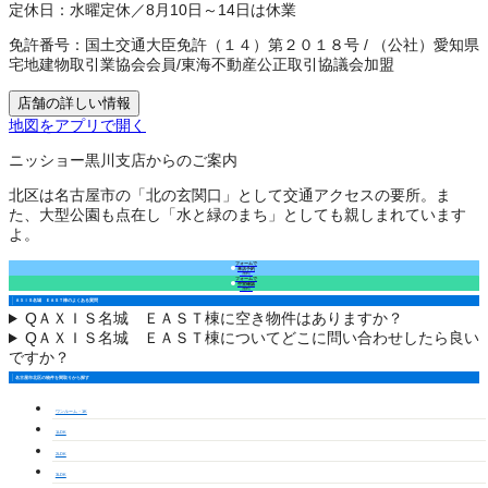
定休日：
水曜定休／8月10日～14日は休業
免許番号：
国土交通大臣免許（１４）第２０１８号
/
（公社）愛知県
宅地建物取引業協会会員
/
東海不動産公正取引協議会加盟
店舗の詳しい情報
地図をアプリで開く
ニッショー黒川支店からのご案内
北区は名古屋市の「北の玄関口」として交通アクセスの要所。ま
た、大型公園も点在し「水と緑のまち」としても親しまれています
よ。
フォームで
来店予約
（無料）
フォームで
空室確認
（無料）
ＡＸＩＳ名城 ＥＡＳＴ棟のよくある質問
Q
ＡＸＩＳ名城 ＥＡＳＴ棟に空き物件はありますか？
Q
ＡＸＩＳ名城 ＥＡＳＴ棟についてどこに問い合わせしたら良い
ですか？
名古屋市北区の物件を間取りから探す
ワンルーム・1K
1LDK
2LDK
3LDK