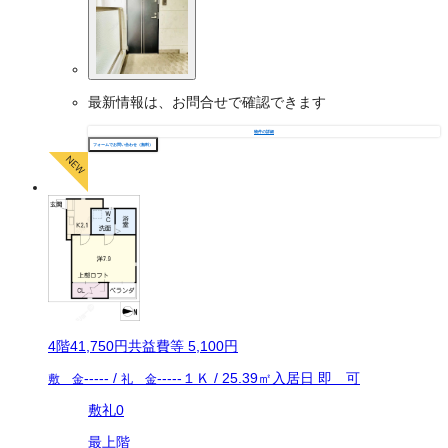
最新情報は、お問合せで確認できます
物件の詳細
フォームでお問い合わせ（無料）
4
階
41,750
円
共益費等
5,100円
-----
/
-----
１Ｋ
/
25.39
㎡
入居日
即 可
敷 金
礼 金
敷礼0
最上階