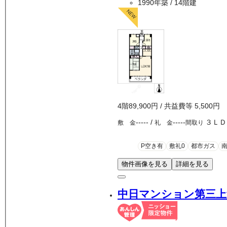
1990年築
/ 14階建
4
階
89,900
円
/ 共益費等
5,500円
-----
/
-----
３ＬＤ
敷 金
礼 金
間取り
P空き有
敷礼0
都市ガス
物件画像を見る
詳細を見る
中日マンション第三上