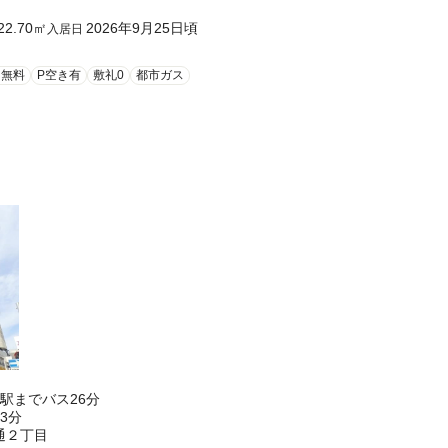
22.70
㎡
2026年9月25日頃
入居日
ト無料
P空き有
敷礼0
都市ガス
駅までバス26分
3分
通２丁目