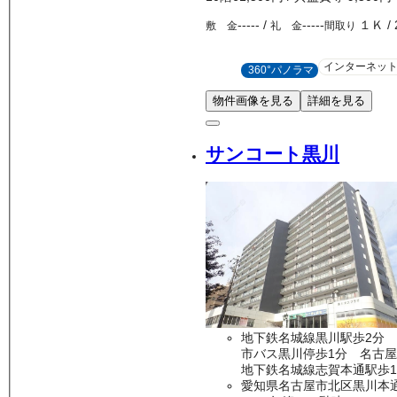
-----
/
-----
１Ｋ
/
敷 金
礼 金
間取り
インターネッ
360°パノラマ
物件画像を見る
詳細を見る
サンコート黒川
地下鉄名城線黒川駅歩2分
市バス黒川停歩1分 名古屋
地下鉄名城線志賀本通駅歩1
愛知県名古屋市北区黒川本