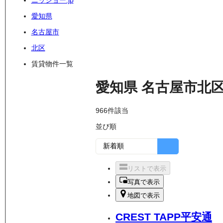
ニッショー.jp
愛知県
名古屋市
北区
賃貸物件一覧
愛知県
名古屋市北
966
件該当
並び順
リストで表示
写真で表示
地図で表示
CREST TAPP平安通