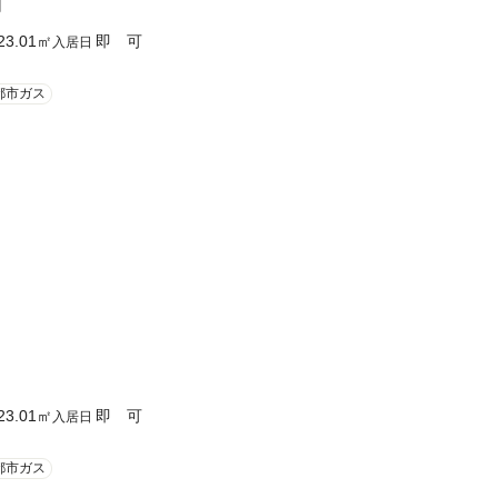
円
23.01
㎡
即 可
入居日
都市ガス
23.01
㎡
即 可
入居日
都市ガス