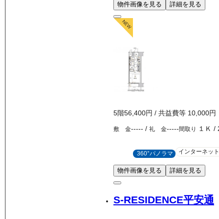
物件画像を見る
詳細を見る
5
階
56,400
円
/ 共益費等
10,000円
-----
/
-----
１Ｋ
/
敷 金
礼 金
間取り
インターネッ
360°パノラマ
物件画像を見る
詳細を見る
S-RESIDENCE平安通