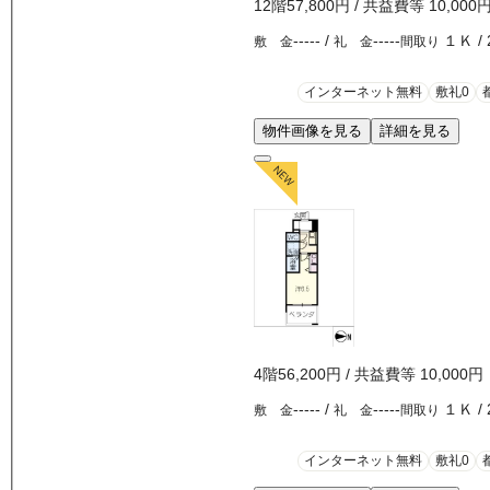
12
階
57,800
円
/ 共益費等
10,000
-----
/
-----
１Ｋ
/
敷 金
礼 金
間取り
インターネット無料
敷礼0
物件画像を見る
詳細を見る
4
階
56,200
円
/ 共益費等
10,000円
-----
/
-----
１Ｋ
/
敷 金
礼 金
間取り
インターネット無料
敷礼0