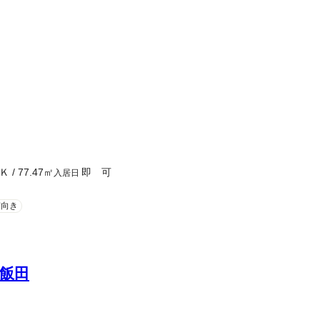
Ｋ
/
77.47
㎡
即 可
入居日
南向き
飯田