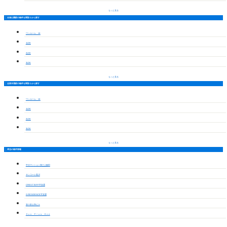
もっと見る
名城公園駅の物件を間取りから探す
ワンルーム・1K
1LDK
2LDK
3LDK
もっと見る
志賀本通駅の物件を間取りから探す
ワンルーム・1K
1LDK
2LDK
3LDK
もっと見る
周辺の物件情報
中日マンション第三上飯田
サンコート黒川
CREST TAPP平安通
S-RESIDENCE平安通
第３富士和ビル
Ｓｕｎ Ｐｌｕｓ Ｏｎｅ