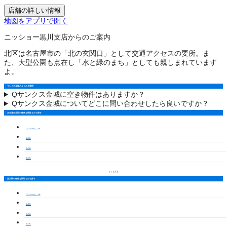
店舗の詳しい情報
地図をアプリで開く
ニッショー黒川支店からのご案内
北区は名古屋市の「北の玄関口」として交通アクセスの要所。ま
た、大型公園も点在し「水と緑のまち」としても親しまれています
よ。
サンクス金城のよくある質問
Q
サンクス金城に空き物件はありますか？
Q
サンクス金城についてどこに問い合わせしたら良いですか？
名古屋市北区の物件を間取りから探す
ワンルーム・1K
1LDK
2LDK
3LDK
もっと見る
黒川駅の物件を間取りから探す
ワンルーム・1K
1LDK
2LDK
3LDK