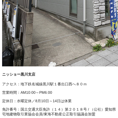
ニッショー黒川支店
アクセス：
地下鉄名城線黒川駅１番出口西へ８０ｍ
営業時間：
AM10:00～PM6:00
定休日：
水曜定休／8月10日～14日は休業
免許番号：
国土交通大臣免許（１４）第２０１８号
/
（公社）愛知県
宅地建物取引業協会会員
/
東海不動産公正取引協議会加盟