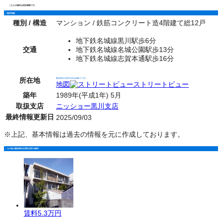
こちらの物件は現在満室です。
物件情報
種別 / 構造
マンション / 鉄筋コンクリート造4階建て総12戸
地下鉄名城線黒川駅歩6分
交通
地下鉄名城線名城公園駅歩13分
地下鉄名城線志賀本通駅歩16分
所在地
愛知県名古屋市北区金城町２丁目
地図
ストリートビュー
築年
1989年(平成1年) 5月
取扱支店
ニッショー黒川支店
最終情報更新日
2025/09/03
※上記、基本情報は過去の情報を元に作成しております。
その他の愛知県名古屋市北区の物件
賃料
5.3万円