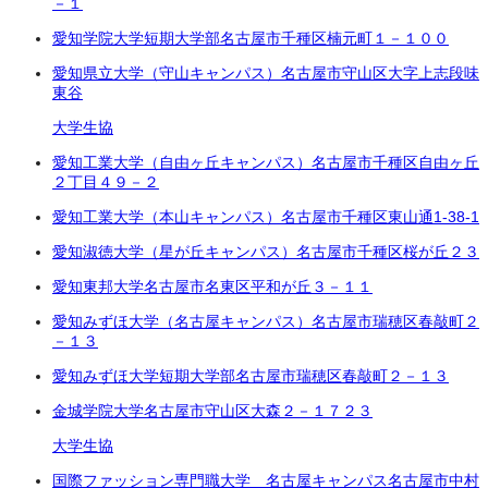
－１
愛知学院大学短期大学部
名古屋市千種区楠元町１－１００
愛知県立大学（守山キャンパス）
名古屋市守山区大字上志段味
東谷
大学生協
愛知工業大学（自由ヶ丘キャンパス）
名古屋市千種区自由ヶ丘
２丁目
４９－２
愛知工業大学（本山キャンパス）
名古屋市千種区東山通1-38-1
愛知淑徳大学（星が丘キャンパス）
名古屋市千種区桜が丘２３
愛知東邦大学
名古屋市名東区平和が丘３－１１
愛知みずほ大学（名古屋キャンパス）
名古屋市瑞穂区春敲町２
－１３
愛知みずほ大学短期大学部
名古屋市瑞穂区春敲町２－１３
金城学院大学
名古屋市守山区大森２－１７２３
大学生協
国際ファッション専門職大学 名古屋キャンパス
名古屋市中村