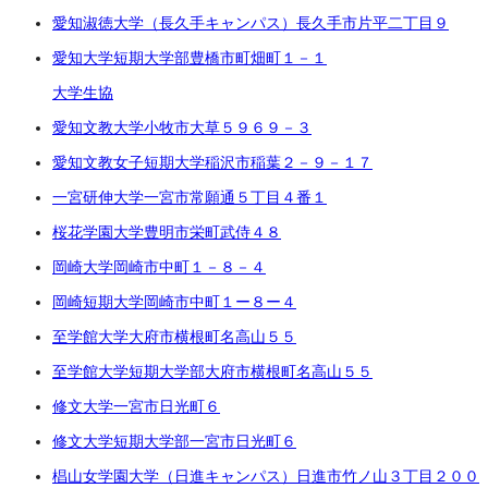
愛知淑徳大学（長久手キャンパス）
長久手市片平二丁目９
愛知大学短期大学部
豊橋市町畑町１－１
大学生協
愛知文教大学
小牧市大草５９６９－３
愛知文教女子短期大学
稲沢市稲葉２－９－１７
一宮研伸大学
一宮市常願通５丁目４番１
桜花学園大学
豊明市栄町武侍４８
岡崎大学
岡崎市中町１－８－４
岡崎短期大学
岡崎市中町１ー８ー４
至学館大学
大府市横根町名高山５５
至学館大学短期大学部
大府市横根町名高山５５
修文大学
一宮市日光町６
修文大学短期大学部
一宮市日光町６
椙山女学園大学（日進キャンパス）
日進市竹ノ山３丁目２００