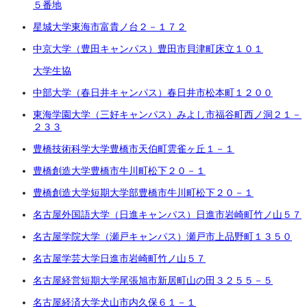
５番地
星城大学
東海市富貴ノ台２－１７２
中京大学（豊田キャンパス）
豊田市貝津町床立１０１
大学生協
中部大学（春日井キャンパス）
春日井市松本町１２００
東海学園大学（三好キャンパス）
みよし市福谷町西ノ洞
２１－
２３３
豊橋技術科学大学
豊橋市天伯町雲雀ヶ丘１－１
豊橋創造大学
豊橋市牛川町松下２０－１
豊橋創造大学短期大学部
豊橋市牛川町松下２０－１
名古屋外国語大学（日進キャンパス）
日進市岩崎町竹ノ山５７
名古屋学院大学（瀬戸キャンパス）
瀬戸市上品野町１３５０
名古屋学芸大学
日進市岩崎町竹ノ山５７
名古屋経営短期大学
尾張旭市新居町山の田
３２５５－５
名古屋経済大学
犬山市内久保６１－１