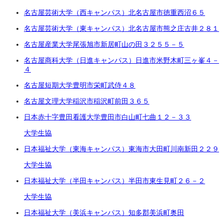
名古屋芸術大学（西キャンパス）
北名古屋市徳重西沼６５
名古屋芸術大学（東キャンパス）
北名古屋市熊之庄古井２８１
名古屋産業大学
尾張旭市新居町山の田
３２５５－５
名古屋商科大学（日進キャンパス）
日進市米野木町三ヶ峯４－
４
名古屋短期大学
豊明市栄町武侍４８
名古屋文理大学
稲沢市稲沢町前田３６５
日本赤十字豊田看護大学
豊田市白山町七曲１２－３３
大学生協
日本福祉大学（東海キャンパス）
東海市大田町川南新田２２９
大学生協
日本福祉大学（半田キャンパス）
半田市東生見町２６－２
大学生協
日本福祉大学（美浜キャンパス）
知多郡美浜町奥田