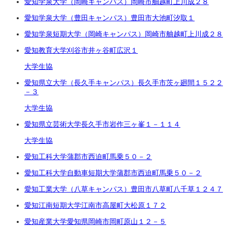
愛知学泉大学（岡崎キャンパス）
岡崎市舳越町上川成２８
愛知学泉大学（豊田キャンパス）
豊田市大池町汐取１
愛知学泉短期大学（岡崎キャンパス）
岡崎市舳越町上川成２８
愛知教育大学
刈谷市井ヶ谷町広沢１
大学生協
愛知県立大学（長久手キャンパス）
長久手市茨ヶ廻間１５２２
－３
大学生協
愛知県立芸術大学
長久手市岩作三ヶ峯１－１１４
大学生協
愛知工科大学
蒲郡市西迫町馬乗５０－２
愛知工科大学自動車短期大学
蒲郡市西迫町馬乗５０－２
愛知工業大学（八草キャンパス）
豊田市八草町八千草１２４７
愛知江南短期大学
江南市高屋町大松原１７２
愛知産業大学
愛知県岡崎市岡町原山１２－５