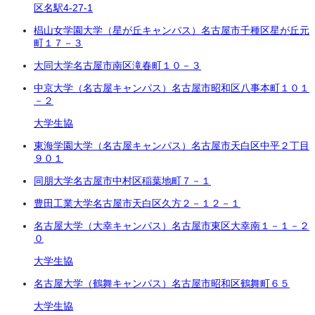
区名駅4-27-1
椙山女学園大学（星が丘キャンパス）
名古屋市千種区星が丘元
町
１７－３
大同大学
名古屋市南区滝春町１０－３
中京大学（名古屋キャンパス）
名古屋市昭和区八事本町
１０１
－２
大学生協
東海学園大学（名古屋キャンパス）
名古屋市天白区中平２丁目
９０１
同朋大学
名古屋市中村区稲葉地町７－１
豊田工業大学
名古屋市天白区久方２－１２－１
名古屋大学（大幸キャンパス）
名古屋市東区大幸南１－１－２
０
大学生協
名古屋大学（鶴舞キャンパス）
名古屋市昭和区鶴舞町６５
大学生協