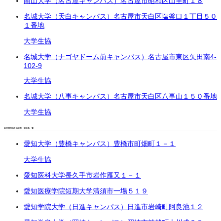
南山大学（名古屋キャンパス）
名古屋市昭和区山里町１８
名城大学（天白キャンパス）
名古屋市天白区塩釜口１丁目
５０
１番地
大学生協
名城大学（ナゴヤドーム前キャンパス）
名古屋市東区矢田南4-
102-9
大学生協
名城大学（八事キャンパス）
名古屋市天白区八事山１５０番地
大学生協
名古屋市以外の大学・短大名一覧
愛知大学（豊橋キャンパス）
豊橋市町畑町１－１
大学生協
愛知医科大学
長久手市岩作雁又１－１
愛知医療学院短期大学
清須市一場５１９
愛知学院大学（日進キャンパス）
日進市岩崎町阿良池１２