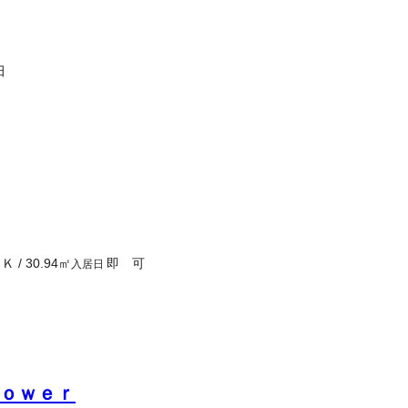
田
１Ｋ
/
30.94
㎡
即 可
入居日
ｏｗｅｒ