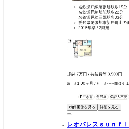
名鉄瀬戸線尾張旭駅歩15分
名鉄瀬戸線旭前駅歩22分
名鉄瀬戸線三郷駅歩33分
愛知県尾張旭市新居町山の
2015年築
/ 2階建
1
階
4.7万
円
/ 共益費等
3,500円
1.00ヶ月
/
-----
敷 金
礼 金
間取り
P空き有
角部屋
保証人不要
物件画像を見る
詳細を見る
レオパレスｓｕｎｆｌ