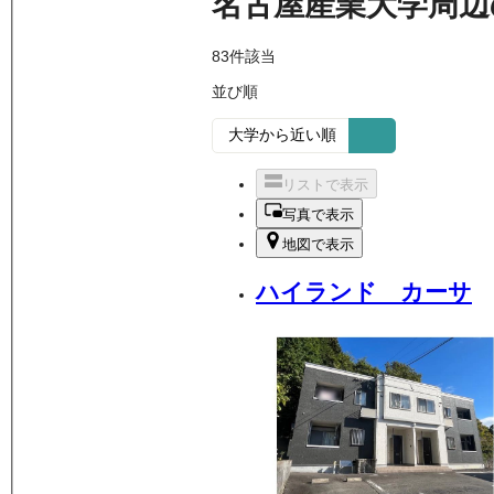
名古屋産業大学周辺
83
件該当
並び順
リストで表示
写真で表示
地図で表示
ハイランド カーサ