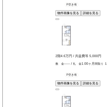
P空き有
物件画像を見る
詳細を見る
2
階
4.6万
円
/ 共益費等
5,000円
-----
/
1.00ヶ月
敷 金
礼 金
間取り
P空き有
物件画像を見る
詳細を見る