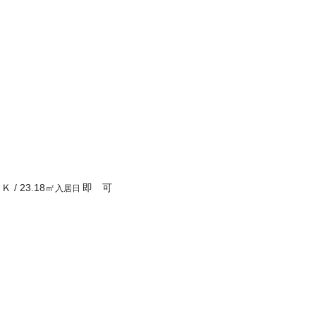
１Ｋ
/
23.18
㎡
即 可
入居日