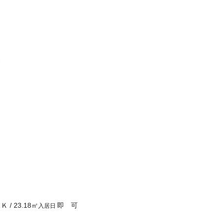
１Ｋ
/
23.18
㎡
即 可
入居日