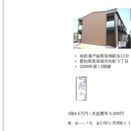
名鉄瀬戸線尾張旭駅歩11分
愛知県尾張旭市向町３丁目
2008年築
/ 2階建
1
階
4.5万
円
/ 共益費等
5,000円
-----
/
1.00ヶ月
敷 金
礼 金
間取り