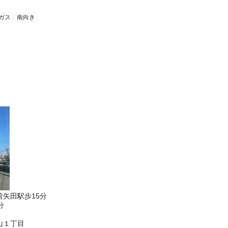
ガス
南向き
矢田駅歩15分
分
山１丁目