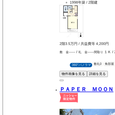
1998年築
/ 2階建
2
階
3.5万
円
/ 共益費等
4,200円
-----
/
-----
１Ｋ
/
敷 金
礼 金
間取り
敷礼0
角部屋
360°パノラマ
物件画像を見る
詳細を見る
ＰＡＰＥＲ ＭＯＯＮ