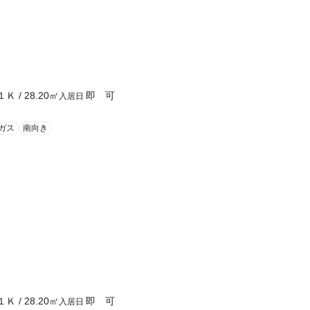
１Ｋ
/
28.20
㎡
即 可
入居日
ガス
南向き
１Ｋ
/
28.20
㎡
即 可
入居日