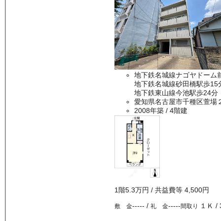
地下鉄名城線ナゴヤドーム前
地下鉄名城線砂田橋駅歩15
地下鉄東山線今池駅歩24分
愛知県名古屋市千種区萱場
2008年築
/ 4階建
1
階
5.3万
円
/ 共益費等
4,500円
-----
/
-----
１Ｋ
/
敷 金
礼 金
間取り