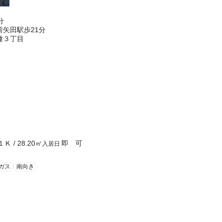
分
矢田駅歩21分
種３丁目
１Ｋ
/
28.20
㎡
即 可
入居日
ガス
南向き