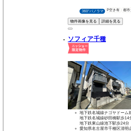
P空き有
都市
360°パノラマ
物件画像を見る
詳細を見る
ソフィア千種
地下鉄名城線ナゴヤドーム前
地下鉄名城線砂田橋駅歩14
地下鉄東山線池下駅歩24分
愛知県名古屋市千種区清明