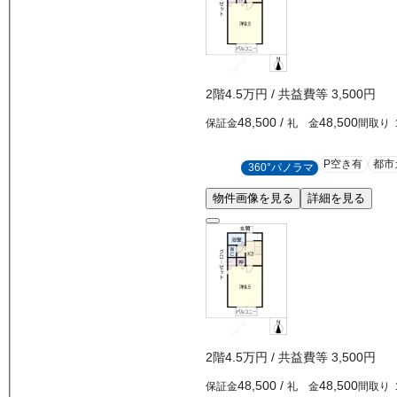
2
階
4.5万
円
/ 共益費等
3,500円
48,500
/
48,500
保証金
礼 金
間取り
P空き有
都市
360°パノラマ
物件画像を見る
詳細を見る
2
階
4.5万
円
/ 共益費等
3,500円
48,500
/
48,500
保証金
礼 金
間取り