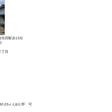
矢田駅歩13分
分
２丁目
30.03
㎡
即 可
入居日