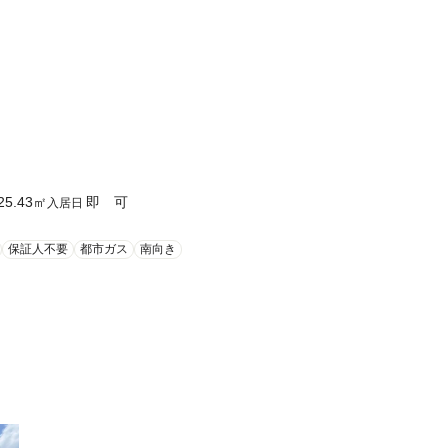
25.43
㎡
即 可
入居日
保証人不要
都市ガス
南向き