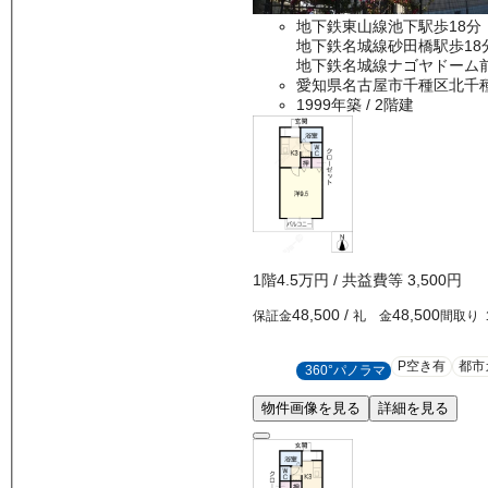
地下鉄東山線池下駅歩18分
地下鉄名城線砂田橋駅歩18
地下鉄名城線ナゴヤドーム前
愛知県名古屋市千種区北千
1999年築
/ 2階建
1
階
4.5万
円
/ 共益費等
3,500円
48,500
/
48,500
保証金
礼 金
間取り
P空き有
都市
360°パノラマ
物件画像を見る
詳細を見る