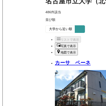
名古屋市立大学（北
486
件該当
並び順
リストで表示
写真で表示
地図で表示
カーサ ベーネ