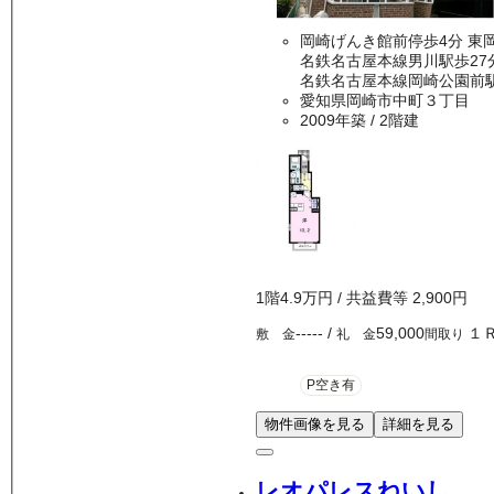
岡崎げ
名鉄名古屋本線男川駅歩27
名鉄名古屋本線岡崎公園前駅
愛知県岡崎市中町３丁目
2009年築
/ 2階建
1
階
4.9万
円
/ 共益費等
2,900円
-----
/
59,000
１
敷 金
礼 金
間取り
P空き有
物件画像を見る
詳細を見る
レオパレスねいし