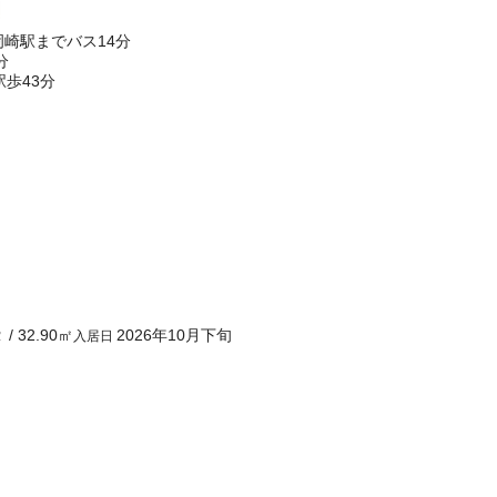
んき館前停歩4分 東岡崎駅までバス14分
分
歩43分
Ｒ
/
32.90
㎡
2026年10月下旬
入居日