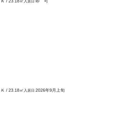
１Ｋ
/
23.18
㎡
即 可
入居日
１Ｋ
/
23.18
㎡
2026年9月上旬
入居日