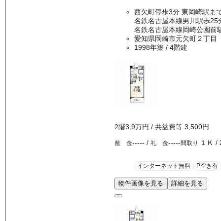
西欠町停歩3分 東岡
名鉄名古屋本線男川駅歩25
名鉄名古屋本線岡崎公園前駅
愛知県岡崎市元欠町２丁目
1998年築
/ 4階建
2
階
3.9万
円
/ 共益費等
3,500円
-----
/
-----
１Ｋ
/
敷 金
礼 金
間取り
インターネット無料
P空き有
物件画像を見る
詳細を見る