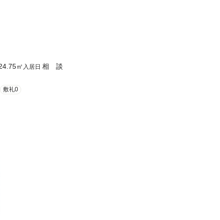
24.75
㎡
相 談
入居日
敷礼0