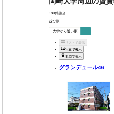
岡崎大学周辺
の
賃貸
180
件該当
並び順
リストで表示
写真で表示
地図で表示
グランデュール46