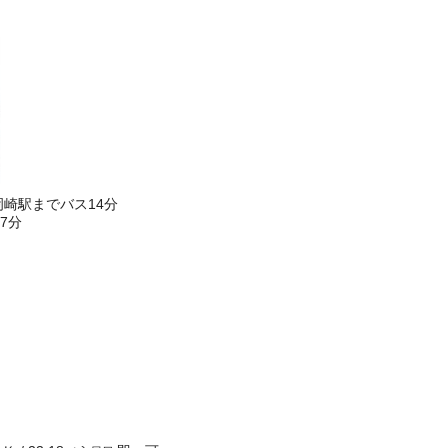
んき館前停歩4分 東岡崎駅までバス14分
7分