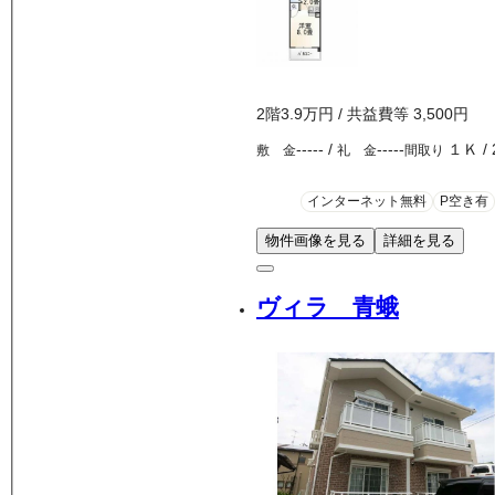
2
階
3.9万
円
/ 共益費等
3,500円
-----
/
-----
１Ｋ
/
敷 金
礼 金
間取り
インターネット無料
P空き有
物件画像を見る
詳細を見る
ヴィラ 青蛾