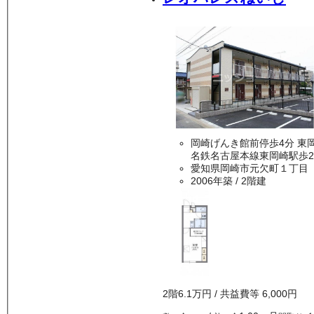
岡崎げ
名鉄名古屋本線東岡崎駅歩2
愛知県岡崎市元欠町１丁目
2006年築
/ 2階建
2
階
6.1万
円
/ 共益費等
6,000円