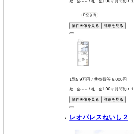
-----
/
1.00ヶ月
敷 金
礼 金
間取り
P空き有
物件画像を見る
詳細を見る
1
階
5.9万
円
/ 共益費等
6,000円
-----
/
1.00ヶ月
敷 金
礼 金
間取り
物件画像を見る
詳細を見る
レオパレスねいし２