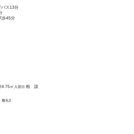
崎駅までバス13分
分
歩45分
24.75
㎡
相 談
入居日
敷礼0