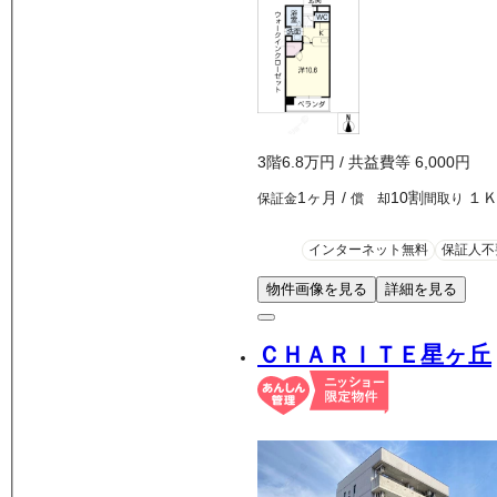
3
階
6.8万
円
/ 共益費等
6,000円
1ヶ月
/
10割
１
保証金
償 却
間取り
インターネット無料
保証人不
物件画像を見る
詳細を見る
ＣＨＡＲＩＴＥ星ヶ丘