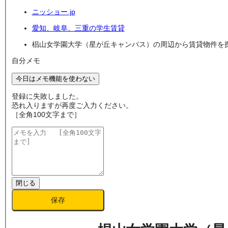
ニッショー.jp
愛知、岐阜、三重の学生賃貸
椙山女学園大学（星が丘キャンパス）の周辺から賃貸物件を
自分メモ
今日はメモ機能を使わない
登録に失敗しました。
恐れ入りますが再度ご入力ください。
［全角100文字まで］
閉じる
保存