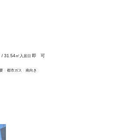
Ｋ
/
31.54
㎡
即 可
入居日
要
都市ガス
南向き