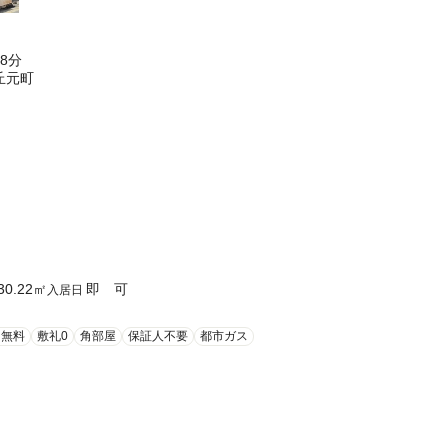
8分
丘元町
30.22
㎡
即 可
入居日
ト無料
敷礼0
角部屋
保証人不要
都市ガス