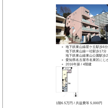
地下鉄東山線星ケ丘駅歩6分
地下鉄東山線一社駅歩17分
地下鉄東山線東山公園駅歩2
愛知県名古屋市名東区にじ
2016年築
/ 4階建
1
階
6.5万
円
/ 共益費等
5,000円