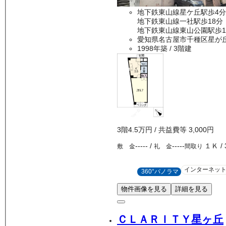
地下鉄東山線星ケ丘駅歩4分
地下鉄東山線一社駅歩18分
地下鉄東山線東山公園駅歩1
愛知県名古屋市千種区星が
1998年築
/ 3階建
3
階
4.5万
円
/ 共益費等
3,000円
-----
/
-----
１Ｋ
/
敷 金
礼 金
間取り
インターネッ
360°パノラマ
物件画像を見る
詳細を見る
ＣＬＡＲＩＴＹ星ヶ丘