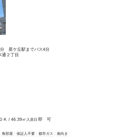
分 星ケ丘駅までバス4分
本通２丁目
ＤＫ
/
46.39
㎡
即 可
入居日
角部屋
保証人不要
都市ガス
南向き