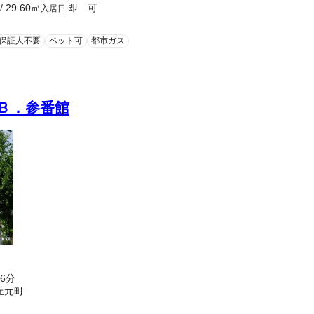
/
29.60
㎡
即 可
入居日
保証人不要
ペット可
都市ガス
Ｂ．参番館
6分
丘元町