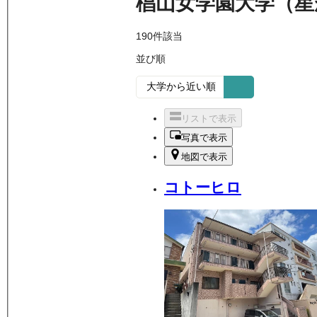
椙山女学園大学（星
190
件該当
並び順
リストで表示
写真で表示
地図で表示
コトーヒロ