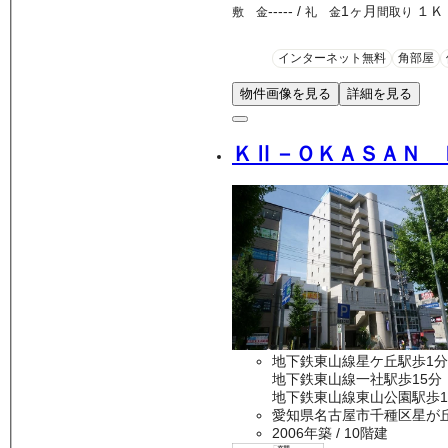
-----
/
1ヶ月
１Ｋ
敷 金
礼 金
間取り
インターネット無料
角部屋
物件画像を見る
詳細を見る
ＫⅡ－ＯＫＡＳＡＮ 
地下鉄東山線星ケ丘駅歩1分
地下鉄東山線一社駅歩15分
地下鉄東山線東山公園駅歩1
愛知県名古屋市千種区星が
2006年築
/ 10階建