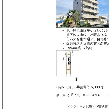
地下鉄東山線星ケ丘駅歩6分
地下鉄東山線一社駅歩15分
市バス名東本通２丁目停歩1
愛知県名古屋市名東区名東
1993年築
/ 7階建
6
階
6.3万
円
/ 共益費等
6,000円
1ヶ月
/
-----
１Ｌ
敷 金
礼 金
間取り
インターネット無料
P空き有