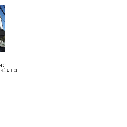
4分
が丘１丁目