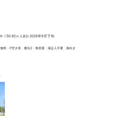
Ｋ
/
50.82
㎡
2026年9月下旬
入居日
ト無料
P空き有
敷礼0
角部屋
保証人不要
南向き
ェ