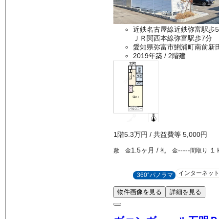
近鉄名古屋線近鉄弥富駅歩
ＪＲ関西本線弥富駅歩7分
愛知県弥富市鯏浦町南前新
2019年築
/ 2階建
1
階
5.3万
円
/ 共益費等
5,000円
1.5ヶ月
/
-----
１
敷 金
礼 金
間取り
インターネッ
360°パノラマ
物件画像を見る
詳細を見る