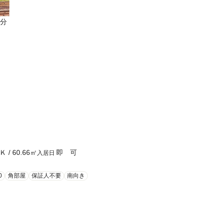
5分
Ｋ
/
60.66
㎡
即 可
入居日
0
角部屋
保証人不要
南向き