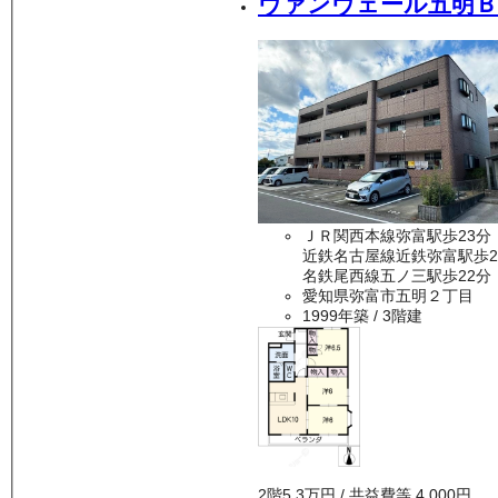
ヴァンヴェール五明Ｂ
ＪＲ関西本線弥富駅歩23分
近鉄名古屋線近鉄弥富駅歩2
名鉄尾西線五ノ三駅歩22分
愛知県弥富市五明２丁目
1999年築
/ 3階建
2
階
5.3万
円
/ 共益費等
4,000円