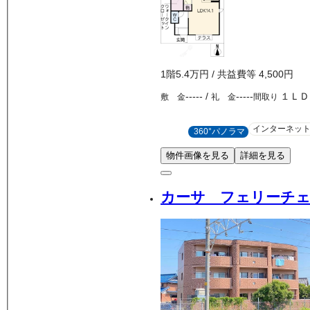
1
階
5.4万
円
/ 共益費等
4,500円
-----
/
-----
１ＬＤ
敷 金
礼 金
間取り
インターネッ
360°パノラマ
物件画像を見る
詳細を見る
カーサ フェリーチ