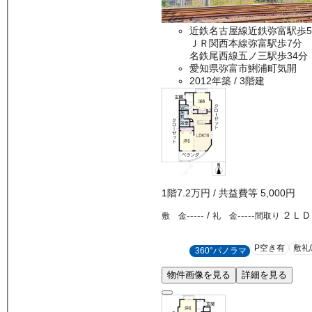
近鉄名古屋線近鉄弥富駅歩
ＪＲ関西本線弥富駅歩7分
名鉄尾西線五ノ三駅歩34分
愛知県弥富市鯏浦町気開
2012年築
/ 3階建
1
階
7.2万
円
/ 共益費等
5,000円
-----
/
-----
２ＬＤ
敷 金
礼 金
間取り
P空き有
敷礼
360°パノラマ
物件画像を見る
詳細を見る