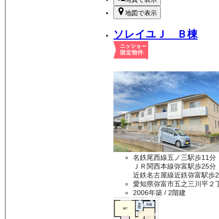
地図で表示
ソレイユＪ Ｂ棟
名鉄尾西線五ノ三駅歩11分
ＪＲ関西本線弥富駅歩25分
近鉄名古屋線近鉄弥富駅歩2
愛知県弥富市五之三川平２
2006年築
/ 2階建