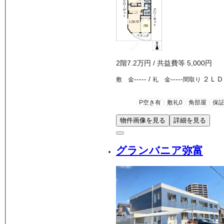
2
階
7.2万
円
/ 共益費等
5,000円
-----
/
-----
２ＬＤ
敷 金
礼 金
間取り
P空き有
敷礼0
角部屋
保
物件画像を見る
詳細を見る
グランバニア弥富