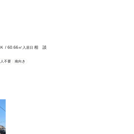
Ｋ
/
60.66
㎡
相 談
入居日
証人不要
南向き