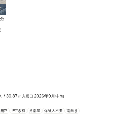
5分
田
Ｋ
/
30.87
㎡
2026年9月中旬
入居日
ト無料
P空き有
角部屋
保証人不要
南向き