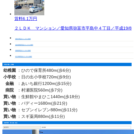
賃料
6.1万円
２ＬＤＫ マンション／愛知県弥富市平島中４丁目／平成19/8
弥富市周辺の２ＬＤＫの物件
近鉄弥富駅周辺の２ＬＤＫの物件
弥富駅周辺の２ＬＤＫの物件
佐古木駅周辺の２ＬＤＫの物件
周辺の暮らし情報
幼稚園
：
ひので保育所480m(歩6分)
小学校
：
日の出小学校720m(歩9分)
金融
：
あいち銀行1200m(歩15分)
病院
：
村瀬医院560m(歩7分)
買い物
：
生鮮館やまひこ1440m(歩18分)
買い物
：
パディー1680m(歩21分)
買い物
：
セブンイレブン880m(歩11分)
買い物
：
スギ薬局880m(歩11分)
物件番号・取り扱い支店
物件番号
3201999