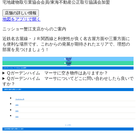
宅地建物取引業協会会員
/
東海不動産公正取引協議会加盟
店舗の詳しい情報
地図をアプリで開く
ニッショー蟹江支店からのご案内
近鉄名古屋線・ＪＲ関西線と利便性が良く名古屋方面や三重方面に
も便利な場所です。これからの発展が期待されたエリアで、理想の
部屋を見つけましょう！
フォームで
来店予約
（無料）
フォームで
空室確認
（無料）
ガーデンハイム マーサのよくある質問
Q
ガーデンハイム マーサに空き物件はありますか？
Q
ガーデンハイム マーサについてどこに問い合わせしたら良いで
すか？
弥富市の物件を間取りから探す
ワンルーム・1K
1LDK
2LDK
3LDK
もっと見る
近鉄弥富駅の物件を間取りから探す