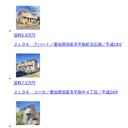
賃料
5.9万円
２ＬＤＫ アパート／愛知県弥富市平島町北広畑／平成19/2
賃料
7.5万円
２ＬＤＫ コーポ／愛知県弥富市平島中４丁目／平成24/9