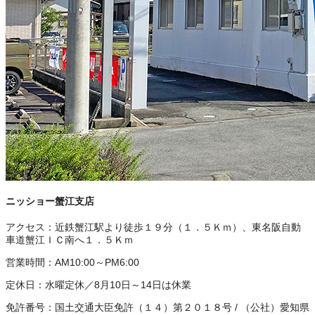
ニッショー蟹江支店
アクセス：
近鉄蟹江駅より徒歩１９分（１．５Ｋｍ）、東名阪自動
車道蟹江ＩＣ南へ１．５Ｋｍ
営業時間：
AM10:00～PM6:00
定休日：
水曜定休／8月10日～14日は休業
免許番号：
国土交通大臣免許（１４）第２０１８号
/
（公社）愛知県