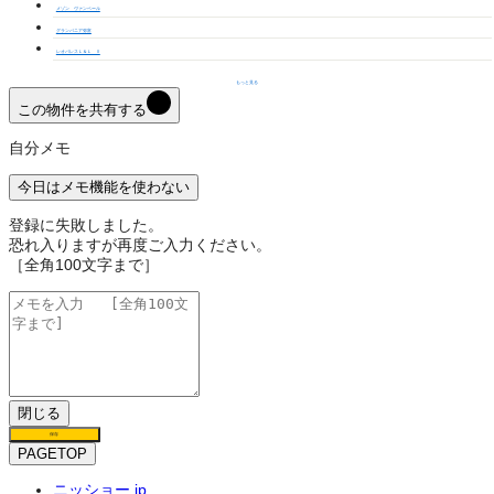
メゾン ヴァンベール
グランバニア弥富
レオパレスＬ＆Ｌ Ⅱ
もっと見る
この物件を共有する
自分メモ
今日はメモ機能を使わない
登録に失敗しました。
恐れ入りますが再度ご入力ください。
［全角100文字まで］
閉じる
保存
PAGETOP
ニッショー.jp