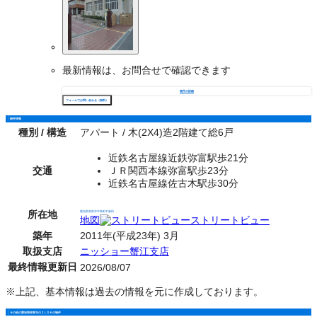
最新情報は、お問合せで確認できます
物件の詳細
フォームでお問い合わせ（無料）
物件情報
種別 / 構造
アパート / 木(2X4)造2階建て総6戸
近鉄名古屋線近鉄弥富駅歩21分
交通
ＪＲ関西本線弥富駅歩23分
近鉄名古屋線佐古木駅歩30分
所在地
愛知県弥富市平島町中新田
地図
ストリートビュー
築年
2011年(平成23年) 3月
取扱支店
ニッショー蟹江支店
最終情報更新日
2026/08/07
※上記、基本情報は過去の情報を元に作成しております。
その他の愛知県弥富市の２ＬＤＫの物件