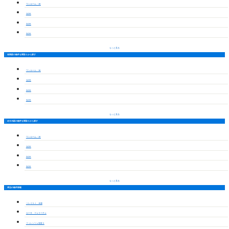
ワンルーム・1K
1LDK
2LDK
3LDK
もっと見る
弥富駅の物件を間取りから探す
ワンルーム・1K
1LDK
2LDK
3LDK
もっと見る
佐古木駅の物件を間取りから探す
ワンルーム・1K
1LDK
2LDK
3LDK
もっと見る
周辺の物件情報
ソレイユＪ Ｂ棟
カーサ フェリーチェ
フィレンツェ弥富Ⅱ