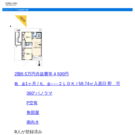
現在募集中のお部屋は
下記に表示されます。
ガーデンハイム マーサの現在募集中の部屋
2
階
6.5万
円
共益費等
4,500円
1ヶ月
/
-----
２ＬＤＫ
/
58.74
㎡
入居日
即 可
敷 金
礼 金
360°パノラマ
P空有
角部屋
南向き
0
人が登録済み