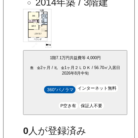
2014年築
/ 3階建
1
階
7.1万
円
共益費等
4,000円
2ヶ月
/
1ヶ月
２ＬＤＫ
/
56.70
㎡
入居日
敷 金
礼 金
2026年8月中旬
インターネット無料
360°パノラマ
P空き有
保証人不要
0
人が登録済み