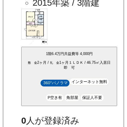
2015年築
/ 3階建
1
階
6.4万
円
共益費等
4,000円
2ヶ月
/
1ヶ月
１ＬＤＫ
/
46.75
㎡
入居日
敷 金
礼 金
即 可
インターネット無料
360°パノラマ
P空き有
角部屋
保証人不要
0
人が登録済み