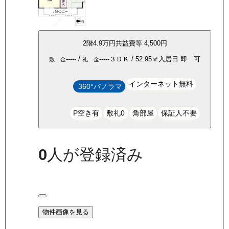
2
階
4.9万
円
共益費等
4,500円
-----
/
-----
３ＤＫ
/
52.95
㎡
入居日
即 可
敷 金
礼 金
インターネット無料
360°パノラマ
P空き有
敷礼0
角部屋
保証人不要
0
人が登録済み
物件画像を見る