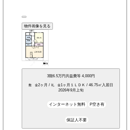
物件画像を見る
3
階
6.5万
円
共益費等
4,000円
2ヶ月
/
1ヶ月
１ＬＤＫ
/
46.75
㎡
入居日
敷 金
礼 金
2026年9月上旬
インターネット無料
P空き有
保証人不要