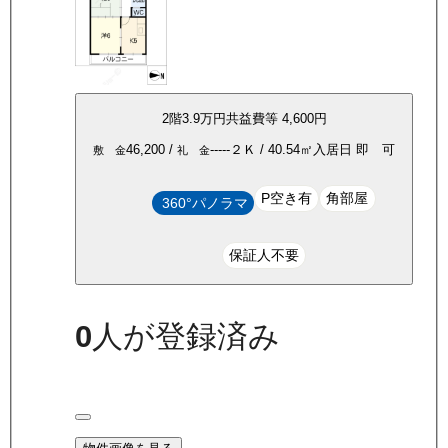
2
階
3.9万
円
共益費等
4,600円
46,200
/
-----
２Ｋ
/
40.54
㎡
入居日
即 可
敷 金
礼 金
P空き有
角部屋
360°パノラマ
保証人不要
0
人が登録済み