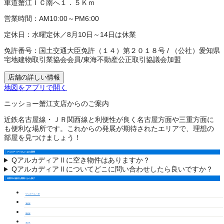
車道蟹江ＩＣ南へ１．５Ｋｍ
営業時間：
AM10:00～PM6:00
定休日：
水曜定休／8月10日～14日は休業
免許番号：
国土交通大臣免許（１４）第２０１８号
/
（公社）愛知県
宅地建物取引業協会会員
/
東海不動産公正取引協議会加盟
店舗の詳しい情報
地図をアプリで開く
ニッショー蟹江支店からのご案内
近鉄名古屋線・ＪＲ関西線と利便性が良く名古屋方面や三重方面に
も便利な場所です。これからの発展が期待されたエリアで、理想の
部屋を見つけましょう！
アルカディアⅡのよくある質問
Q
アルカディアⅡに空き物件はありますか？
Q
アルカディアⅡについてどこに問い合わせしたら良いですか？
弥富市の物件を間取りから探す
ワンルーム・1K
1LDK
2LDK
3LDK