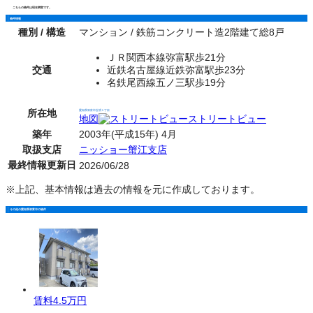
こちらの物件は現在満室です。
物件情報
種別 / 構造
マンション / 鉄筋コンクリート造2階建て総8戸
ＪＲ関西本線弥富駅歩21分
交通
近鉄名古屋線近鉄弥富駅歩23分
名鉄尾西線五ノ三駅歩19分
所在地
愛知県弥富市五明１丁目
地図
ストリートビュー
築年
2003年(平成15年) 4月
取扱支店
ニッショー蟹江支店
最終情報更新日
2026/06/28
※上記、基本情報は過去の情報を元に作成しております。
その他の愛知県弥富市の物件
賃料
4.5万円