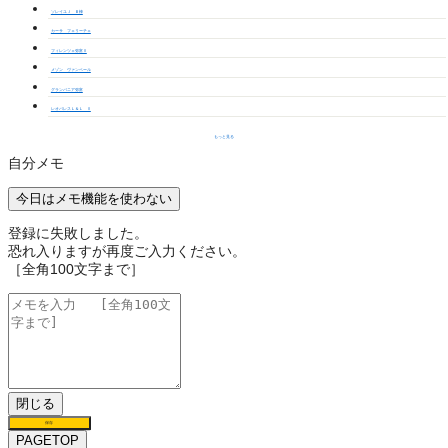
ソレイユＪ Ｂ棟
カーサ フェリーチェ
フィレンツェ弥富Ⅱ
メゾン ヴァンベール
グランバニア弥富
レオパレスＬ＆Ｌ Ⅱ
もっと見る
自分メモ
今日はメモ機能を使わない
登録に失敗しました。
恐れ入りますが再度ご入力ください。
［全角100文字まで］
閉じる
保存
PAGETOP