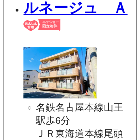
ルネージュ Ａ
名鉄名古屋本線山王
駅歩6分
ＪＲ東海道本線尾頭