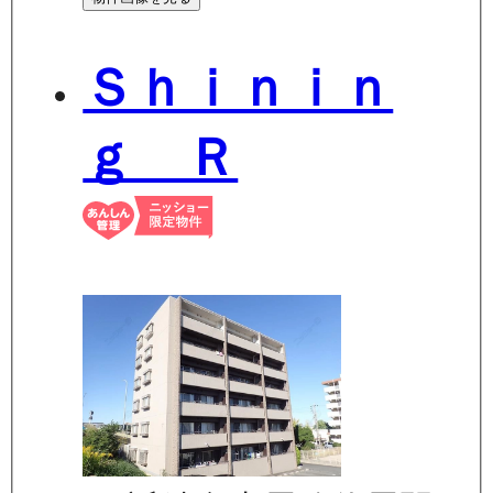
Ｓｈｉｎｉｎ
ｇ Ｒ