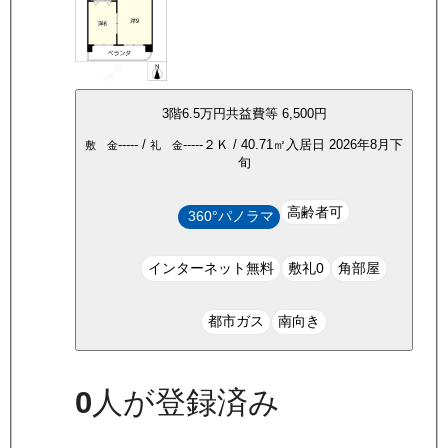
3
階
6.5万
円
共益費等
6,500円
-----
/
-----
２Ｋ
/
40.71
㎡
入居日
2026年8月下
敷 金
礼 金
旬
高齢者可
360°パノラマ
インターネット無料
敷礼0
角部屋
都市ガス
南向き
0
人が登録済み