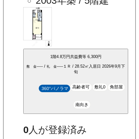
2003年築
/ 5階建
1
階
4.8万
円
共益費等
6,300円
-----
/
-----
１Ｒ
/
28.52
㎡
入居日
2026年9月下
敷 金
礼 金
旬
高齢者可
敷礼0
角部屋
360°パノラマ
南向き
0
人が登録済み