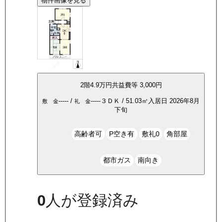
物件画像を見る
2
階
4.9万
円
共益費等
3,000円
-----
/
-----
３ＤＫ
/
51.03
㎡
入居日
2026年8月
敷 金
礼 金
下旬
高齢者可
P空き有
敷礼0
角部屋
都市ガス
南向き
0
人が登録済み