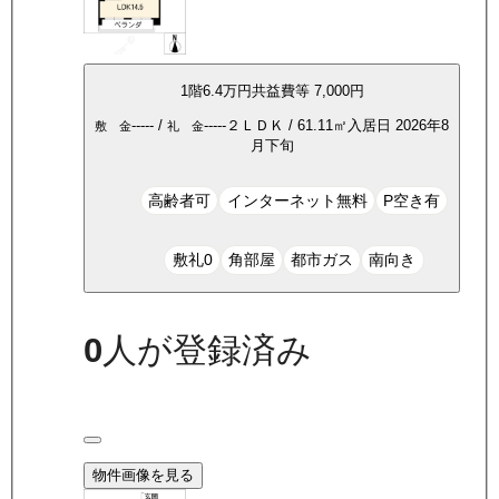
1
階
6.4万
円
共益費等
7,000円
-----
/
-----
２ＬＤＫ
/
61.11
㎡
入居日
2026年8
敷 金
礼 金
月下旬
高齢者可
インターネット無料
P空き有
敷礼0
角部屋
都市ガス
南向き
0
人が登録済み
物件画像を見る