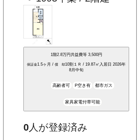
1
階
2.8万
円
共益費等
3,500円
1.5ヶ月
/
10割
１Ｒ
/
19.87
㎡
入居日
2026年
保証金
償 却
8月中旬
高齢者可
P空き有
都市ガス
家具家電付帯可能
0
人が登録済み