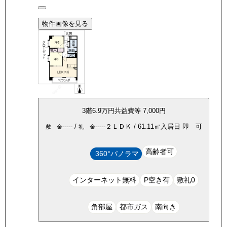
物件画像を見る
3
階
6.9万
円
共益費等
7,000円
-----
/
-----
２ＬＤＫ
/
61.11
㎡
入居日
即 可
敷 金
礼 金
高齢者可
360°パノラマ
インターネット無料
P空き有
敷礼0
角部屋
都市ガス
南向き