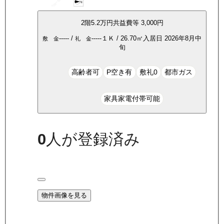
2
階
5.2万
円
共益費等
3,000円
-----
/
-----
１Ｋ
/
26.70
㎡
入居日
2026年8月中
敷 金
礼 金
旬
高齢者可
P空き有
敷礼0
都市ガス
家具家電付帯可能
0
人が登録済み
物件画像を見る