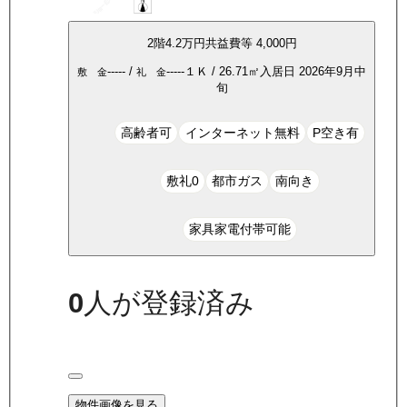
2
階
4.2万
円
共益費等
4,000円
-----
/
-----
１Ｋ
/
26.71
㎡
入居日
2026年9月中
敷 金
礼 金
旬
高齢者可
インターネット無料
P空き有
敷礼0
都市ガス
南向き
家具家電付帯可能
0
人が登録済み
物件画像を見る