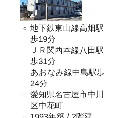
地下鉄東山線高畑駅
歩19分
ＪＲ関西本線八田駅
歩31分
あおなみ線中島駅歩
24分
愛知県名古屋市中川
区中花町
1993年築
/ 2階建