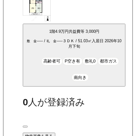
1
階
4.9万
円
共益費等
3,000円
-----
/
-----
３ＤＫ
/
51.03
㎡
入居日
2026年10
敷 金
礼 金
月下旬
高齢者可
P空き有
敷礼0
都市ガス
南向き
0
人が登録済み