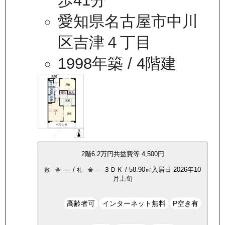
歩41分
愛知県名古屋市中川
区吉津４丁目
1998年築
/ 4階建
2
階
6.2万
円
共益費等
4,500円
-----
/
-----
３ＤＫ
/
58.90
㎡
入居日
2026年10
敷 金
礼 金
月上旬
高齢者可
インターネット無料
P空き有