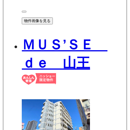
物件画像を見る
ＭＵＳ’ＳＥ
ｄｅ 山王