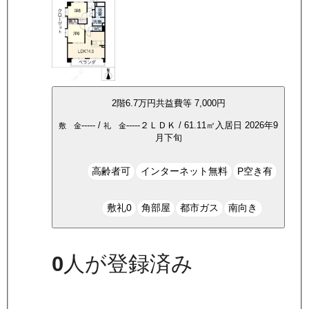
2
階
6.7万
円
共益費等
7,000円
-----
/
-----
２ＬＤＫ
/
61.11
㎡
入居日
2026年9
敷 金
礼 金
月下旬
高齢者可
インターネット無料
P空き有
敷礼0
角部屋
都市ガス
南向き
0
人が登録済み