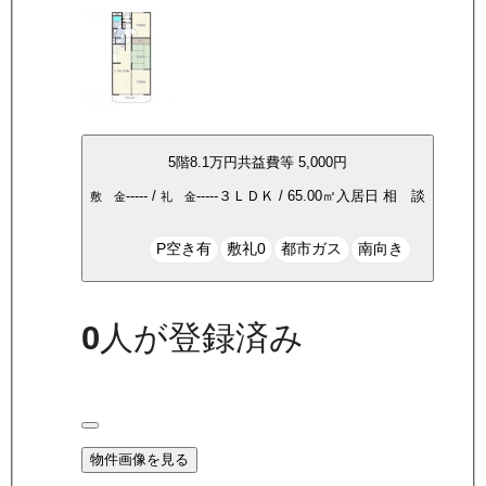
5
階
8.1万
円
共益費等
5,000円
-----
/
-----
３ＬＤＫ
/
65.00
㎡
入居日
相 談
敷 金
礼 金
P空き有
敷礼0
都市ガス
南向き
0
人が登録済み
物件画像を見る