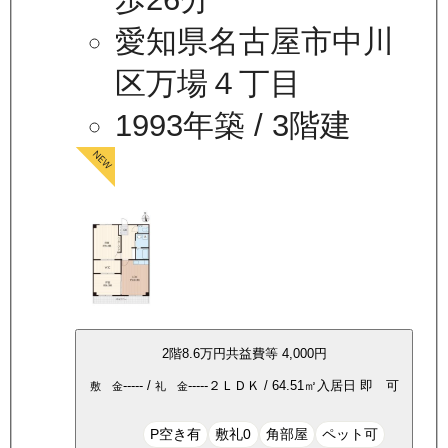
愛知県名古屋市中川
区万場４丁目
1993年築
/ 3階建
2
階
8.6万
円
共益費等
4,000円
-----
/
-----
２ＬＤＫ
/
64.51
㎡
入居日
即 可
敷 金
礼 金
P空き有
敷礼0
角部屋
ペット可