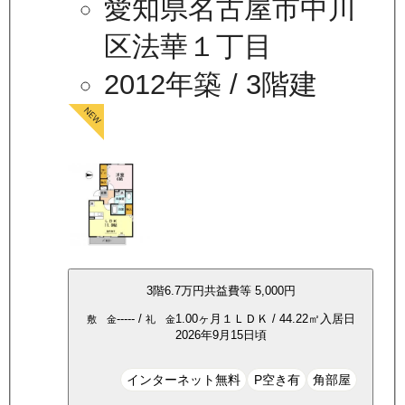
愛知県名古屋市中川
区法華１丁目
2012年築
/ 3階建
3
階
6.7万
円
共益費等
5,000円
-----
/
1.00ヶ月
１ＬＤＫ
/
44.22
㎡
入居日
敷 金
礼 金
2026年9月15日頃
インターネット無料
P空き有
角部屋