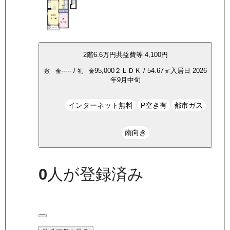
2
階
6.6万
円
共益費等
4,100円
-----
/
95,000
２ＬＤＫ
/
54.67
㎡
入居日
2026
敷 金
礼 金
年9月中旬
インターネット無料
P空き有
都市ガス
南向き
0
人が登録済み