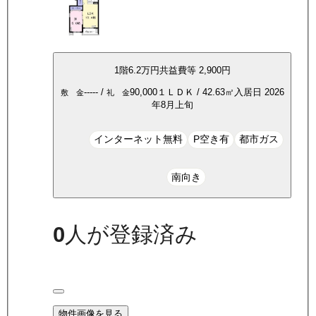
1
階
6.2万
円
共益費等
2,900円
-----
/
90,000
１ＬＤＫ
/
42.63
㎡
入居日
2026
敷 金
礼 金
年8月上旬
インターネット無料
P空き有
都市ガス
南向き
0
人が登録済み
物件画像を見る