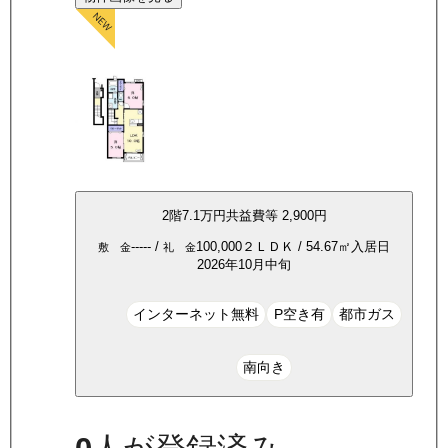
2
階
7.1万
円
共益費等
2,900円
-----
/
100,000
２ＬＤＫ
/
54.67
㎡
入居日
敷 金
礼 金
2026年10月中旬
インターネット無料
P空き有
都市ガス
南向き