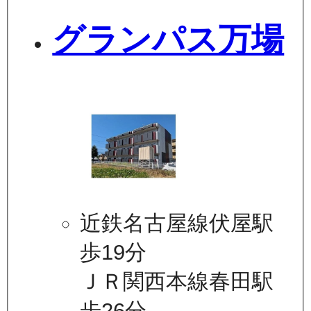
グランパス万場
近鉄名古屋線伏屋駅
歩19分
ＪＲ関西本線春田駅
歩26分