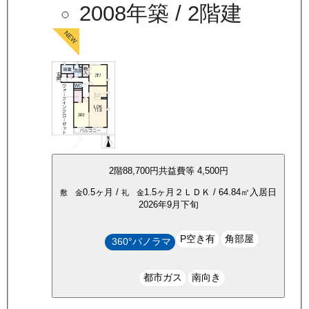
2008年築
/ 2階建
2
階
88,700
円
共益費等
4,500円
0.5ヶ月
/
1.5ヶ月
２ＬＤＫ
/
64.84
㎡
入居日
敷 金
礼 金
2026年9月下旬
P空き有
角部屋
360°パノラマ
都市ガス
南向き