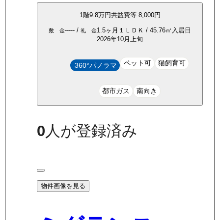
1
階
9.8万
円
共益費等
8,000円
-----
/
1.5ヶ月
１ＬＤＫ
/
45.76
㎡
入居日
敷 金
礼 金
2026年10月上旬
ペット可
猫飼育可
360°パノラマ
都市ガス
南向き
0
人が登録済み
物件画像を見る