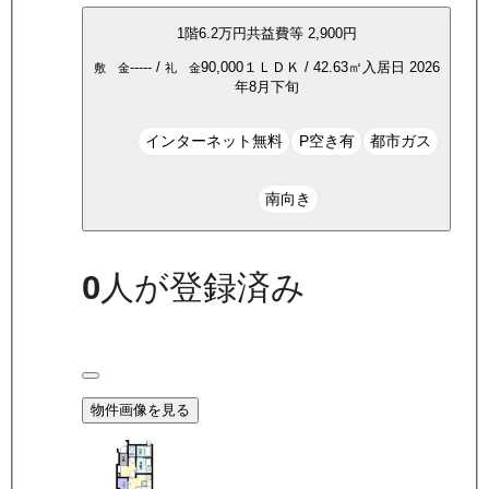
1
階
6.2万
円
共益費等
2,900円
-----
/
90,000
１ＬＤＫ
/
42.63
㎡
入居日
2026
敷 金
礼 金
年8月下旬
インターネット無料
P空き有
都市ガス
南向き
0
人が登録済み
物件画像を見る