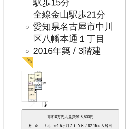
駅歩15分
全線金山駅歩21分
愛知県名古屋市中川
区八幡本通１丁目
2016年築
/ 3階建
1
階
10万
円
共益費等
5,500円
-----
/
1.5ヶ月
２ＬＤＫ
/
62.15
㎡
入居日
敷 金
礼 金