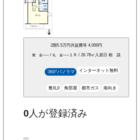
2
階
5.5万
円
共益費等
4,000円
-----
/
-----
１Ｒ
/
26.78
㎡
入居日
相 談
敷 金
礼 金
インターネット無料
360°パノラマ
敷礼0
角部屋
都市ガス
南向き
0
人が登録済み