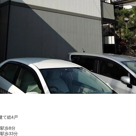
階建て総4戸
駅歩8分
駅歩33分