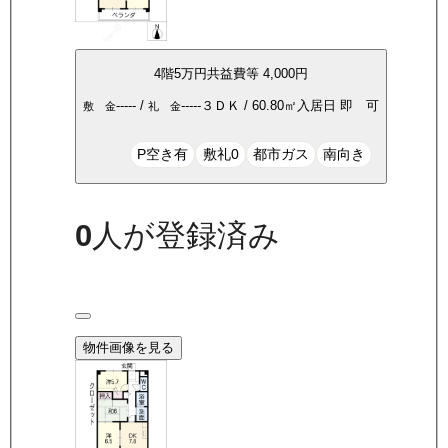
4
階
5万
円
共益費等
4,000円
-----
/
-----
３ＤＫ
/
60.80
㎡
入居日
即 可
敷 金
礼 金
P空き有
敷礼0
都市ガス
南向き
0
人が登録済み
物件画像を見る