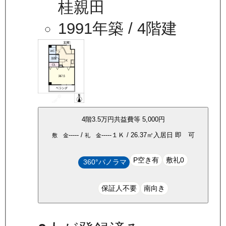
桂親田
1991年築
/ 4階建
4
階
3.5万
円
共益費等
5,000円
-----
/
-----
１Ｋ
/
26.37
㎡
入居日
即 可
敷 金
礼 金
P空き有
敷礼0
360°パノラマ
保証人不要
南向き