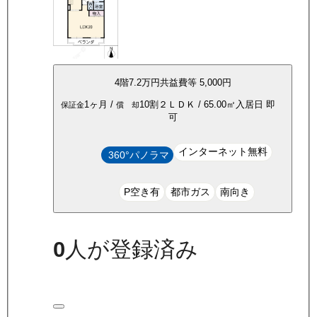
4
階
7.2万
円
共益費等
5,000円
1ヶ月
/
10割
２ＬＤＫ
/
65.00
㎡
入居日
即
保証金
償 却
可
インターネット無料
360°パノラマ
P空き有
都市ガス
南向き
0
人が登録済み