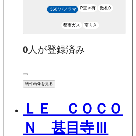
P空き有
敷礼0
360°パノラマ
都市ガス
南向き
0
人が登録済み
物件画像を見る
ＬＥ ＣＯＣＯ
Ｎ 甚目寺Ⅲ