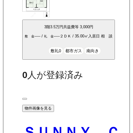
3
階
3.5万
円
共益費等
3,000円
-----
/
-----
２ＤＫ
/
35.00
㎡
入居日
相 談
敷 金
礼 金
敷礼0
都市ガス
南向き
0
人が登録済み
物件画像を見る
ＳＵＮＮＹ Ｃ