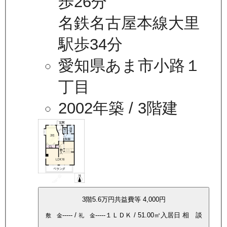
歩26分
名鉄名古屋本線大里
駅歩34分
愛知県あま市小路１
丁目
2002年築
/ 3階建
3
階
5.6万
円
共益費等
4,000円
-----
/
-----
１ＬＤＫ
/
51.00
㎡
入居日
相 談
敷 金
礼 金