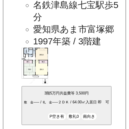
名鉄津島線七宝駅歩5
分
愛知県あま市富塚郷
1997年築
/ 3階建
3
階
5万
円
共益費等
3,500円
-----
/
-----
２ＤＫ
/
64.00
㎡
入居日
即 可
敷 金
礼 金
P空き有
敷礼0
南向き