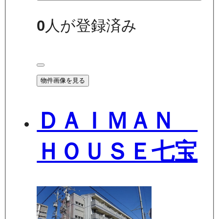
0
人が登録済み
物件画像を見る
ＤＡＩＭＡＮ
ＨＯＵＳＥ七宝