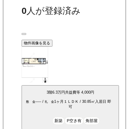
0
人が登録済み
物件画像を見る
3
階
6.3万
円
共益費等
4,000円
-----
/
1ヶ月
１ＬＤＫ
/
30.85
㎡
入居日
即
敷 金
礼 金
可
新築
P空き有
角部屋