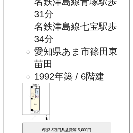
名鉄津島線青塚駅歩
31分
名鉄津島線七宝駅歩
34分
愛知県あま市篠田東
苗田
1992年築
/ 6階建
6
階
3.8万
円
共益費等
5,000円