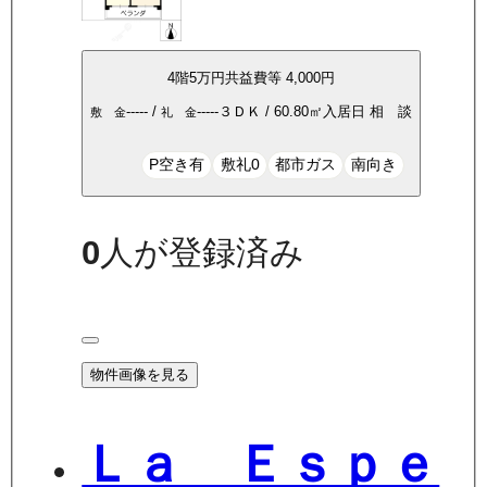
4
階
5万
円
共益費等
4,000円
-----
/
-----
３ＤＫ
/
60.80
㎡
入居日
相 談
敷 金
礼 金
P空き有
敷礼0
都市ガス
南向き
0
人が登録済み
物件画像を見る
Ｌａ Ｅｓｐｅ