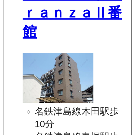
ｒａｎｚａⅡ番
館
名鉄津島線木田駅歩
10分