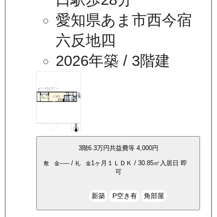
愛知県あま市西今宿
六反地四
2026年築
/ 3階建
3
階
6.3万
円
共益費等
4,000円
-----
/
1ヶ月
１ＬＤＫ
/
30.85
㎡
入居日
即
敷 金
礼 金
可
新築
P空き有
角部屋