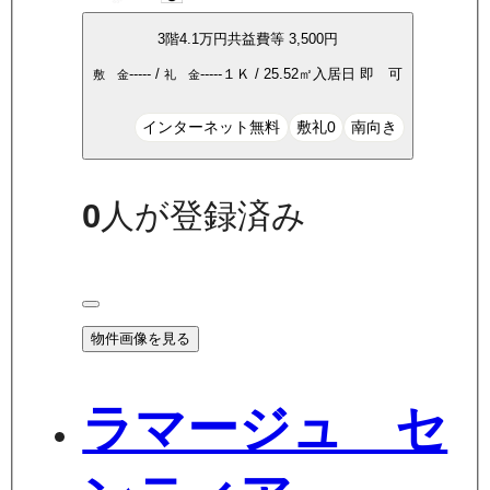
3
階
4.1万
円
共益費等
3,500円
-----
/
-----
１Ｋ
/
25.52
㎡
入居日
即 可
敷 金
礼 金
インターネット無料
敷礼0
南向き
0
人が登録済み
物件画像を見る
ラマージュ セ