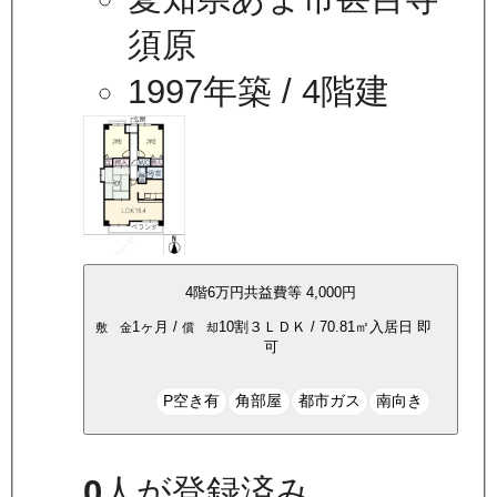
須原
1997年築
/ 4階建
4
階
6万
円
共益費等
4,000円
1ヶ月
/
10割
３ＬＤＫ
/
70.81
㎡
入居日
即
敷 金
償 却
可
P空き有
角部屋
都市ガス
南向き
0
人が登録済み