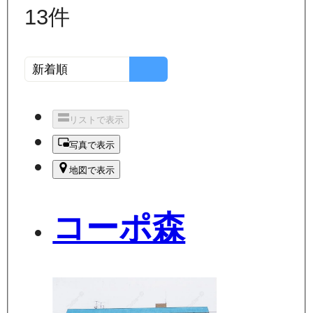
13
件
リストで表示
写真で表示
地図で表示
コーポ森