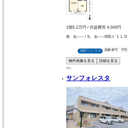
1
階
5.2万
円
/ 共益費等
4,500円
-----
/
-----
１ＬＤ
敷 金
礼 金
間取り
高齢者可
P空
360°パノラマ
物件画像を見る
詳細を見る
サンフォレスタ