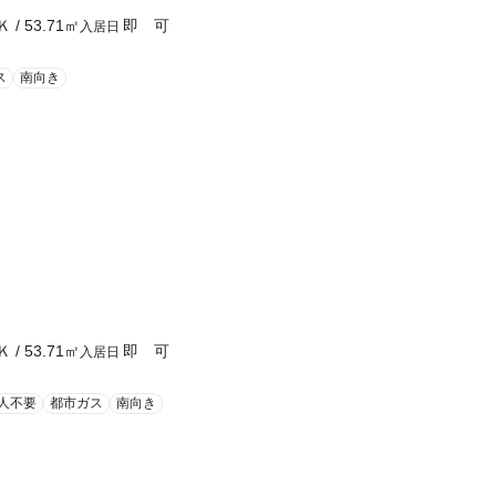
Ｋ
/
53.71
㎡
即 可
入居日
ス
南向き
Ｋ
/
53.71
㎡
即 可
入居日
人不要
都市ガス
南向き