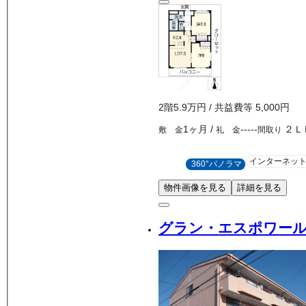
2
階
5.9万
円
/ 共益費等
5,000円
1ヶ月
/
-----
２Ｌ
敷 金
礼 金
間取り
インターネッ
360°パノラマ
物件画像を見る
詳細を見る
グラン・エスポワー