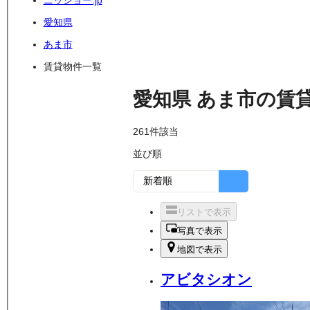
ニッショー.jp
愛知県
あま市
賃貸物件一覧
愛知県
あま市
の
賃
261
件該当
並び順
リストで表示
写真で表示
地図で表示
アビタシオン