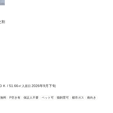
之割
ＤＫ
/
51.66
㎡
2026年9月下旬
入居日
ト無料
P空き有
保証人不要
ペット可
猫飼育可
都市ガス
南向き