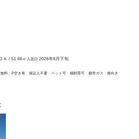
ＤＫ
/
51.66
㎡
2026年8月下旬
入居日
ト無料
P空き有
保証人不要
ペット可
猫飼育可
都市ガス
南向き
ル