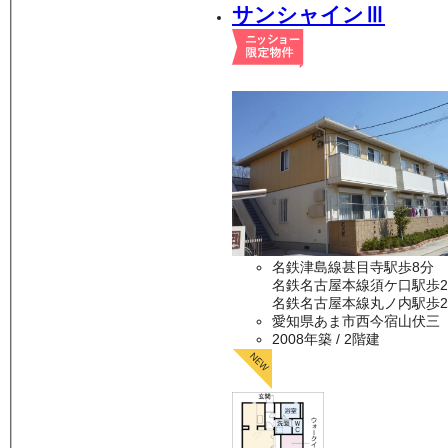
サンシャインⅢ
名鉄津島線甚目寺駅歩8分
名鉄名古屋本線須ケ口駅歩2
名鉄名古屋本線丸ノ内駅歩2
愛知県あま市西今宿山伏三
2008年築
/ 2階建