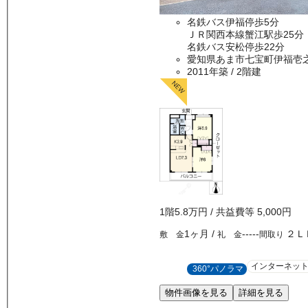
名鉄バス伊福停歩5分
ＪＲ関西本線蟹江駅歩25分
名鉄バス安松停歩22分
愛知県あま市七宝町伊福壱
2011年築
/ 2階建
1
階
5.8万
円
/ 共益費等
5,000円
1ヶ月
/
-----
２Ｌ
敷 金
礼 金
間取り
インターネッ
360°パノラマ
物件画像を見る
詳細を見る