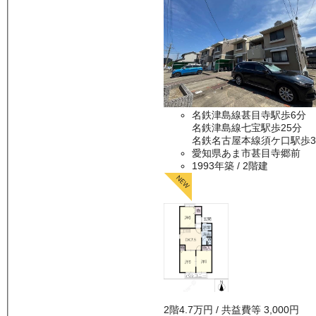
名鉄津島線甚目寺駅歩6分
名鉄津島線七宝駅歩25分
名鉄名古屋本線須ケ口駅歩3
愛知県あま市甚目寺郷前
1993年築
/ 2階建
2
階
4.7万
円
/ 共益費等
3,000円