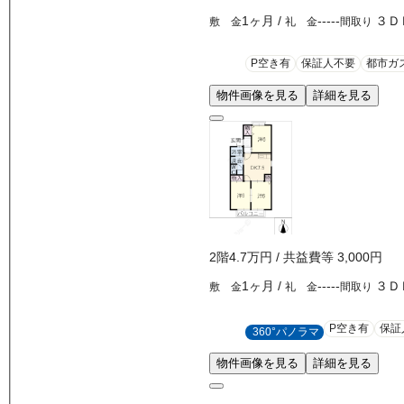
1ヶ月
/
-----
３Ｄ
敷 金
礼 金
間取り
P空き有
保証人不要
都市ガ
物件画像を見る
詳細を見る
2
階
4.7万
円
/ 共益費等
3,000円
1ヶ月
/
-----
３Ｄ
敷 金
礼 金
間取り
P空き有
保証
360°パノラマ
物件画像を見る
詳細を見る