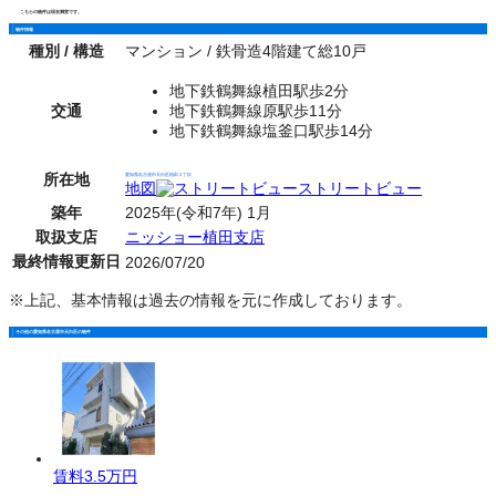
こちらの物件は現在満室です。
物件情報
種別 / 構造
マンション / 鉄骨造4階建て総10戸
地下鉄鶴舞線植田駅歩2分
交通
地下鉄鶴舞線原駅歩11分
地下鉄鶴舞線塩釜口駅歩14分
所在地
愛知県名古屋市天白区植田３丁目
地図
ストリートビュー
築年
2025年(令和7年) 1月
取扱支店
ニッショー植田支店
最終情報更新日
2026/07/20
※上記、基本情報は過去の情報を元に作成しております。
その他の愛知県名古屋市天白区の物件
賃料
3.5万円