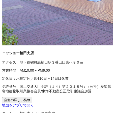
ニッショー植田支店
アクセス：
地下鉄鶴舞線植田駅３番出口東へ８０ｍ
営業時間：
AM10:00～PM6:00
定休日：
水曜定休／8月10日～14日は休業
免許番号：
国土交通大臣免許（１４）第２０１８号
/
（公社）愛知県
宅地建物取引業協会会員
/
東海不動産公正取引協議会加盟
店舗の詳しい情報
地図をアプリで開く