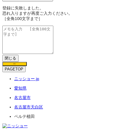
登録に失敗しました。
恐れ入りますが再度ご入力ください。
［全角100文字まで］
閉じる
保存
PAGETOP
ニッショー.jp
愛知県
名古屋市
名古屋市天白区
ペルテ植田