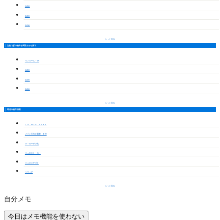
1LDK
2LDK
3LDK
もっと見る
塩釜口駅の物件を間取りから探す
ワンルーム・1K
1LDK
2LDK
3LDK
もっと見る
周辺の物件情報
Ｌａ ｍｉａ ｃａｓａ
メゾン天白公園東 Ｅ棟
ラ・カーザ小島
ジュネストーコー
ジュネスヤゴト
ソフィア
もっと見る
自分メモ
今日はメモ機能を使わない