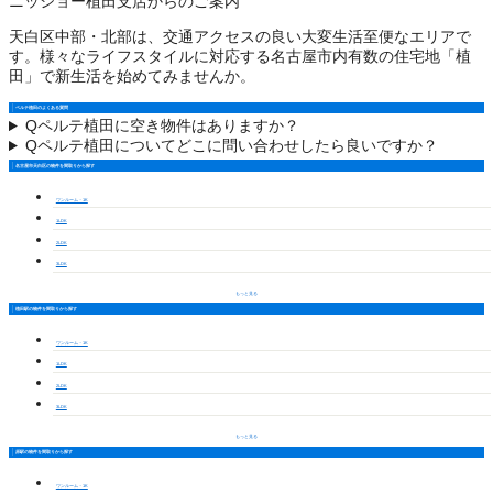
ニッショー植田支店からのご案内
天白区中部・北部は、交通アクセスの良い大変生活至便なエリアで
す。様々なライフスタイルに対応する名古屋市内有数の住宅地「植
田」で新生活を始めてみませんか。
ペルテ植田のよくある質問
Q
ペルテ植田に空き物件はありますか？
Q
ペルテ植田についてどこに問い合わせしたら良いですか？
名古屋市天白区の物件を間取りから探す
ワンルーム・1K
1LDK
2LDK
3LDK
もっと見る
植田駅の物件を間取りから探す
ワンルーム・1K
1LDK
2LDK
3LDK
もっと見る
原駅の物件を間取りから探す
ワンルーム・1K